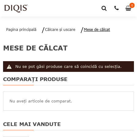
0
0
art
Pagina principală
Călcare şi uscare
Mese de călcat
MESE DE CĂLCAT
Nu se pot găsi produse care să coincidă cu selecția.
COMPARAȚI PRODUSE
Nu aveți articole de comparat.
CELE MAI VANDUTE