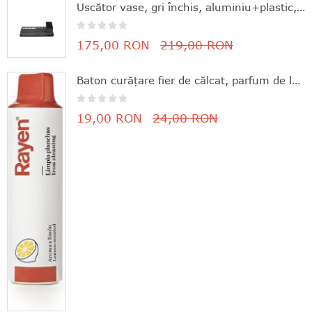
Uscător vase, gri închis, aluminiu+plastic, 46.3x20x12.6 cm, Brabantia - 8710755117268
175,00 RON
219,00 RON
Baton curăţare fier de călcat, parfum de lămâie, 11.8x3 cm, Rayen - 8412955061630
19,00 RON
24,00 RON