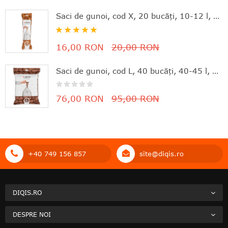
Saci de gunoi, cod X, 20 bucăţi, 10-12 l, Brabantia - 8710755116728
Rating:
100%
16,00 RON
20,00 RON
Saci de gunoi, cod L, 40 bucăţi, 40-45 l, Brabantia - 8710755138645
76,00 RON
95,00 RON
+40 749 156 857
site@diqis.ro
DIQIS.RO
DESPRE NOI