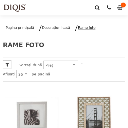
0
0
art
Pagina principală
Decoraţiuni casă
Rame foto
RAME FOTO
Sortați după
pe pagină
Afișați
le