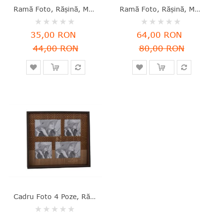
Ramă Foto, Rășină, Maro, 18.5x23.5x6 Cm, Storm, Cosy & Trendy - 5400586062334
Ramă Foto, Răşină, Maro, 21x26x6 Cm, Storm, Cosy & Trendy - 5400586062488
Rating:
Rating:
0%
0%
35,00 RON
64,00 RON
44,00 RON
80,00 RON
Cadru Foto 4 Poze, Rășină, Maro, 33x29.5x6 Cm, Storm, Cosy & Trendy - 5400586062389
Rating: