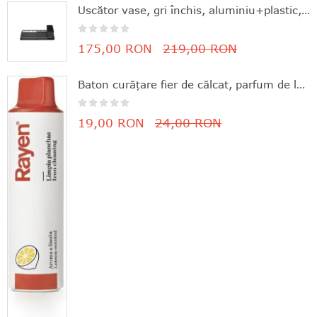
Uscător vase, gri închis, aluminiu+plastic, 46.3x20x12.6 cm, Brabantia - 8710755117268
175,00 RON
219,00 RON
Baton curăţare fier de călcat, parfum de lămâie, 11.8x3 cm, Rayen - 8412955061630
19,00 RON
24,00 RON