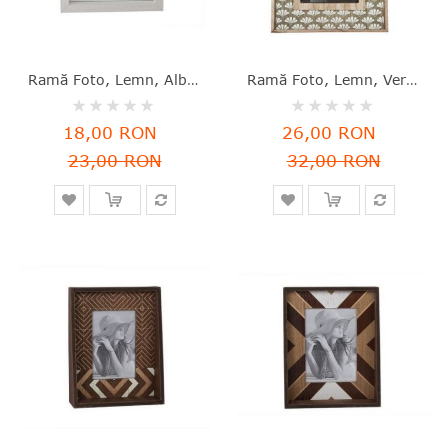
Ramă Foto, Lemn, Alb, 18.5x18.5x4 Cm, Cosy & Trendy - 5400586060439
Ramă Foto, Lemn, Verde, 23x28 Cm, Cosy & Trendy - 5400586096360
Rating:
Rating:
0%
0%
18,00 RON
26,00 RON
23,00 RON
32,00 RON