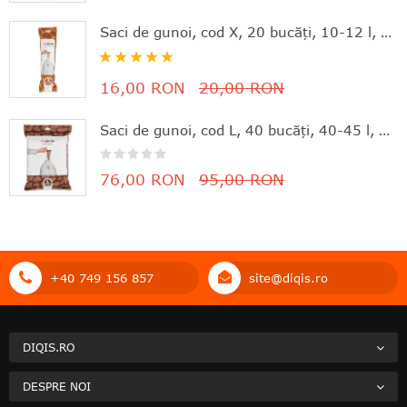
Saci de gunoi, cod X, 20 bucăţi, 10-12 l, Brabantia - 8710755116728
Rating:
100%
16,00 RON
20,00 RON
Saci de gunoi, cod L, 40 bucăţi, 40-45 l, Brabantia - 8710755138645
76,00 RON
95,00 RON
+40 749 156 857
site@diqis.ro
DIQIS.RO
DESPRE NOI