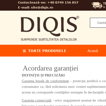
Contactează-ne:
+40 0749 156 857
E-mail:
site@diqis.ro
TOATE PRODUSELE
Acasă
Acordarea garanției
DEFINIȚII ȘI PRECIZĂRI
Garanţia legală de conformitate
- protecţia juridică a co
consumator ca, fără solicitarea unor costuri suplimentare
acesta nu corespunde condiţiilor enunţate în declaraţiile r
Garanţia comercială
- orice angajament asumat de vânzător