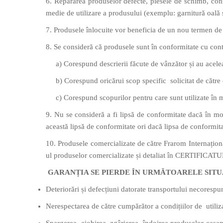
6. Repararea produselor defecte, piesele de schimb, cons
medie de utilizare a produsului (exemplu: garnitură oală 
7. Produsele înlocuite vor beneficia de un nou termen de 
8. Se consideră că produsele sunt în conformitate cu con
a) Corespund descrierii făcute de vânzător și au aceleași
b) Corespund oricărui scop specific solicitat de către c
c) Corespund scopurilor pentru care sunt utilizate în m
9. Nu se consideră a fi lipsă de conformitate dacă în 
această lipsă de conformitate ori dacă lipsa de conformita
10. Produsele comercializate de către Frarom Internaționa
ul produselor comercializate și detaliat în CERTIFICATU
GARANȚIA SE PIERDE ÎN URMĂTOARELE SITU
Deteriorări și defecțiuni datorate transportului necorespu
Nerespectarea de către cumpărător a condițiilor de utilizare