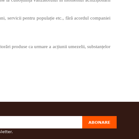
se la cunoștiință vânzătorului în momentul achiziționării
iuni, servicii pentru populație etc., fără acordul companiei
riorări produse ca urmare a acțiunii umezelii, substanțelor
ABONARE
letter.