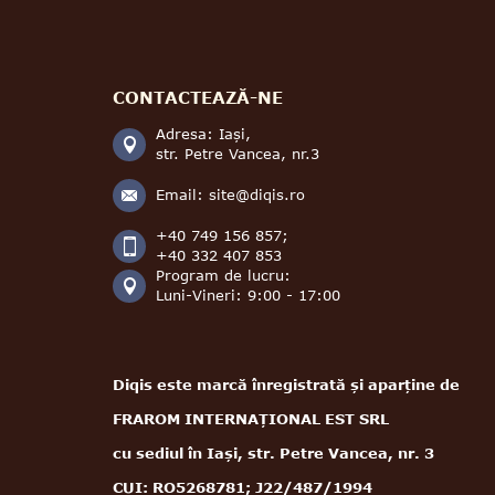
CONTACTEAZĂ-NE
Adresa: Iași,
str. Petre Vancea, nr.3
Email:
site@diqis.ro
+40 749 156 857;
+40 332 407 853
Program de lucru:
Luni-Vineri: 9:00 - 17:00
Diqis este marcă înregistrată și aparține de
FRAROM INTERNAȚIONAL EST SRL
cu sediul în Iași, str. Petre Vancea, nr. 3
CUI: RO5268781; J22/487/1994