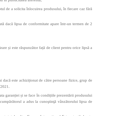
u în publicitatea aferentă;
ul de a solicita înlocuirea produsului, în fiecare caz fără
jată dacă lipsa de conformitate apare într-un termen de 2
re și este răspunzător față de client pentru orice lipsă a
i dacă este achiziționat de către persoane fizice, grup de
0/2021.
a garanției și se face în condițiile prezentării produsului
e cumpărătorul a adus la cunoştinţă vânzătorului lipsa de