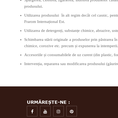
Spargerea, ciobirea, zgârierea, îndoirea produselor casa
produsului.
Utilizarea produsului în alt regim decât cel casnic, pentru
Frarom Internațional Est.
Utilizarea de detergenți, substanțe chimice, abrazive, us
Schimbarea stării originale a produselor prin păstrarea în
chimice, corozive etc. precum și expunerea la intemperii
Accesoriile și consumabilele de uz curent (din plastic, font
Intervenția, repararea sau modificarea produsului (găurire,
URMĂREȘTE-NE :