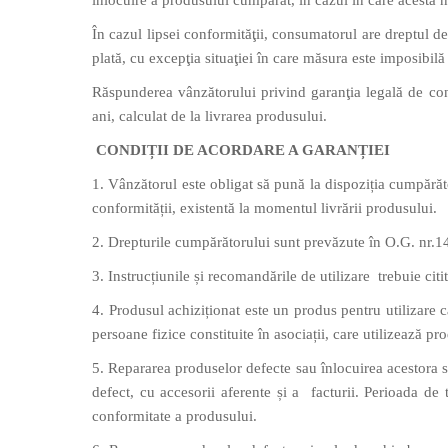
înlocuire a produsului cumpărat, în cazul în care acesta nu
În cazul lipsei conformităţii, consumatorul are dreptul de
plată, cu excepţia situaţiei în care măsura este imposibilă
Răspunderea vânzătorului privind garanţia legală de conf
ani, calculat de la livrarea produsului.
CONDIȚII DE ACORDARE A GARANȚIEI
1. Vânzătorul este obligat să pună la dispoziția cumpărăt
conformității, existentă la momentul livrării produsului.
2. Drepturile cumpărătorului sunt prevăzute în O.G. nr.
3. Instrucțiunile și recomandările de utilizare trebuie citi
4. Produsul achiziționat este un produs pentru utilizare 
persoane fizice constituite în asociații, care utilizează p
5. Repararea produselor defecte sau înlocuirea acestora se
defect, cu accesorii aferente și a facturii. Perioada de
conformitate a produsului.