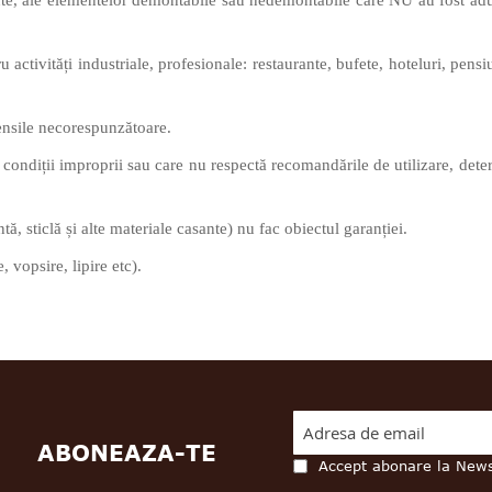
nte, ale elementelor demontabile sau nedemontabile care NU au fost adu
 activități industriale, profesionale: restaurante, bufete, hoteluri, pens
tensile necorespunzătoare.
 condiții improprii sau care nu respectă recomandările de utilizare, dete
.
ă, sticlă și alte materiale casante) nu fac obiectul garanției.
 vopsire, lipire etc).
ABONEAZA-TE
Accept abonare la News