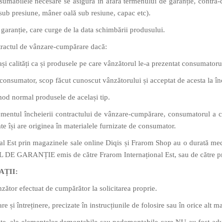
umabilele necesare se asigură în afara termenului de garanție, contra-co
sub presiune, mâner oală sub resiune, capac etc).
garanție, care curge de la data schimbării produsului.
tractul de vânzare-cumpărare dacă:
 calități ca și produsele pe care vânzătorul le-a prezentat consumatoru
onsumator, scop făcut cunoscut vânzătorului și acceptat de acesta la î
od normal produsele de același tip.
momentul încheierii contractului de vânzare-cumpărare, consumatorul a 
te își are originea în materialele furnizate de consumator.
l Est prin magazinele sale online Diqis și Frarom Shop au o durată medi
L DE GARANȚIE emis de către Frarom Internațional Est, sau de către pro
AȚII:
nzător efectuat de cumpărător la solicitarea proprie.
 și întreținere, precizate în instrucțiunile de folosire sau în orice alt m