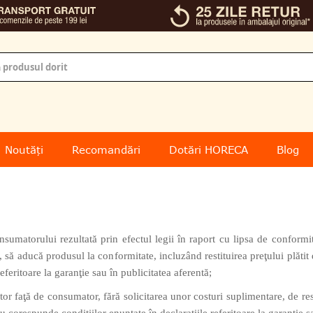
Noutăți
Recomandări
Dotări HORECA
Blog
nsumatorului rezultată prin efectul legii în raport cu lipsa de conformi
, să aducă produsul la conformitate, incluzând restituirea preţului plăti
eferitoare la garanţie sau în publicitatea aferentă;
 faţă de consumator, fără solicitarea unor costuri suplimentare, de rest