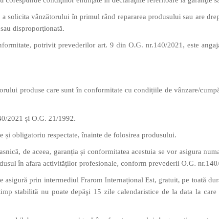
 corespunde condiţiilor enunţate în declaraţiile referitoare la garanţie sa
 a solicita vânzătorului în primul rând repararea produsului sau are drept
 sau disproporţionată.
ormitate, potrivit prevederilor art. 9 din O.G. nr.140/2021, este anga
orului produse care sunt în conformitate cu condițiile de vânzare/cumpăra
140/2021 și O.G. 21/1992.
te și obligatoriu respectate, înainte de folosirea produsului.
casnică, de aceea, garanția și conformitatea acestuia se vor asigura numa
rodusul în afara activităților profesionale, conform prevederii O.G. nr.14
 asigură prin intermediul Frarom Internațional Est, gratuit, pe toată durat
 timp stabilită nu poate depăşi 15 zile calendaristice de la data la car