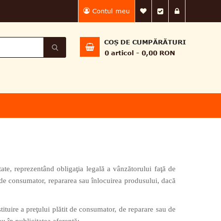
Contul meu
Lista Mea de dorin
Finalizează 
Intră în
COȘ DE CUMPĂRĂTURI
0
articol
0,00 RON
tate, reprezentând obligaţia legală a vânzătorului faţă de
t de consumator, repararea sau înlocuirea produsului, dacă
ituire a preţului plătit de consumator, de reparare sau de