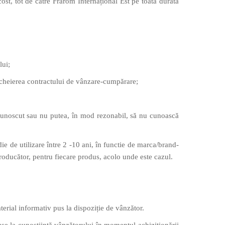
st, tot de către Frarom Internațional Est pe toată durata
lui;
ncheierea contractului de vânzare-cumpărare;
cunoscut sau nu putea, în mod rezonabil, să nu cunoască
e de utilizare între 2 -10 ani, în functie de marca/brand-
ducător, pentru fiecare produs, acolo unde este cazul.
aterial informativ pus la dispoziție de vânzător.