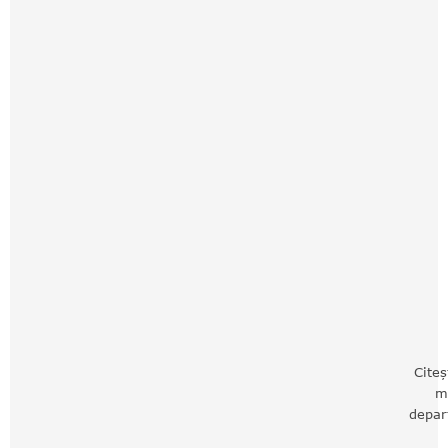
Citeș
m
depar