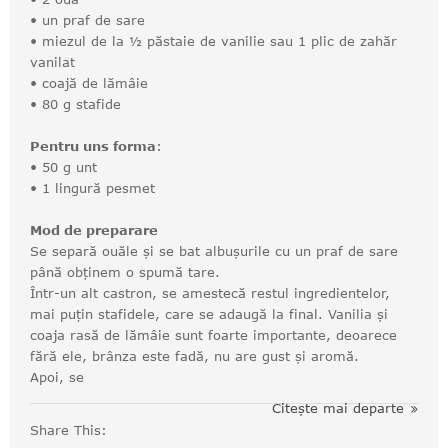
• un praf de sare
• miezul de la ½ păstaie de vanilie sau 1 plic de zahăr
vanilat
• coajă de lămâie
• 80 g stafide
Pentru uns forma
:
• 50 g unt
• 1 lingură pesmet
Mod de preparare
Se separă ouăle și se bat albușurile cu un praf de sare
până obținem o spumă tare.
Într-un alt castron, se amestecă restul ingredientelor,
mai puțin stafidele, care se adaugă la final. Vanilia și
coaja rasă de lămâie sunt foarte importante, deoarece
fără ele, brânza este fadă, nu are gust și aromă.
Apoi, se
Citește mai departe
Share This: