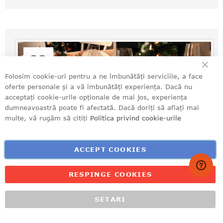
23
ÎN
Dec
Folosim cookie-uri pentru a ne îmbunătăți serviciile, a face
oferte personale și a vă îmbunătăți experiența. Dacă nu
acceptați cookie-urile opționale de mai jos, experiența
dumneavoastră poate fi afectată. Dacă doriți să aflați mai
multe, vă rugăm să citiți
Politica privind cookie-urile
ACCEPT COOKIES
RESPINGE COOKIES
SETARI
ACASĂ
MENIU
CONTUL MEU
NOUTĂȚI
RECOMANDĂRI