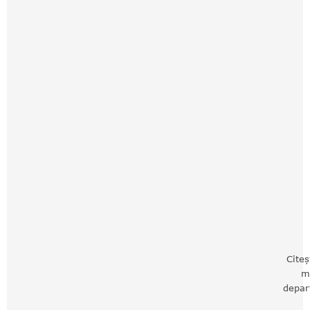
Citeș
m
depar