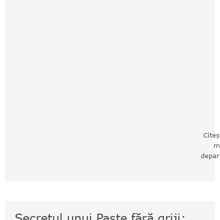
Citeș
m
depar
Secretul unui Paște fără griji: