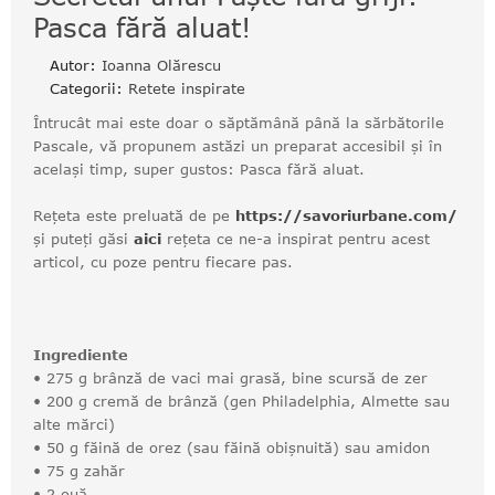
Pasca fără aluat!
Autor:
Ioanna Olărescu
Categorii:
Retete inspirate
Întrucât mai este doar o săptămână până la sărbătorile
Pascale, vă propunem astăzi un preparat accesibil și în
același timp, super gustos: Pasca fără aluat.
Rețeta este preluată de pe
https://savoriurbane.com/
și puteți găsi
aici
rețeta ce ne-a inspirat pentru acest
articol, cu poze pentru fiecare pas.
Ingrediente
• 275 g brânză de vaci mai grasă, bine scursă de zer
• 200 g cremă de brânză (gen Philadelphia, Almette sau
alte mărci)
• 50 g făină de orez (sau făină obișnuită) sau amidon
• 75 g zahăr
• 2 ouă