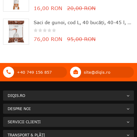
100%
16,00 RON
20,00 RON
Saci de gunoi, cod L, 40 bucăţi, 40-45 l, Brabantia - 8710755138645
76,00 RON
95,00 RON
+40 749 156 857
site@diqis.ro
DIQIS.RO
DESPRE NOI
SERVICII CLIENȚI
TRANSPORT & PLĂȚI