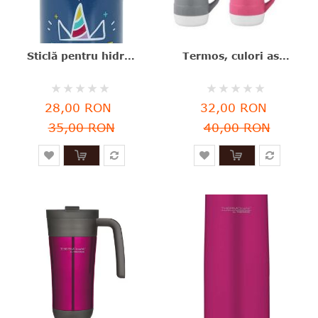
Sticlă pentru hidratare, metal+aluminiu, albastru+roz, 500 ml, Cook Concept - 3664944304982
Termos, culori asortate, polipropilenă, interior sticlă, 1 l, ThermoCafe, Thermos - 5010576055552
Rating:
Rating:
0%
0%
28,00 RON
32,00 RON
35,00 RON
40,00 RON