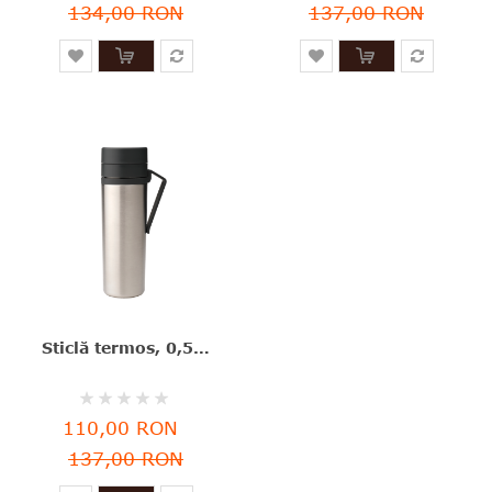
134,00 RON
137,00 RON
Sticlă termos, 0,5l, inox, Make&Take, Brabantia-8710755228643
Rating:
0%
110,00 RON
137,00 RON