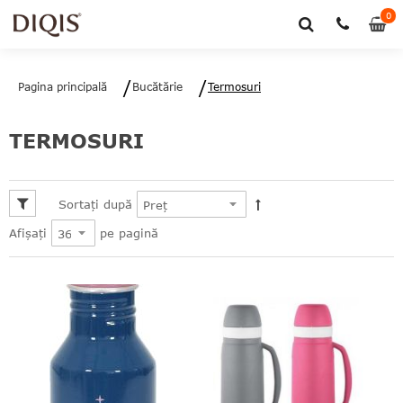
0
0
art
Pagina principală
Bucătărie
Termosuri
TERMOSURI
Sortați după
pe pagină
Afișați
le
le
le