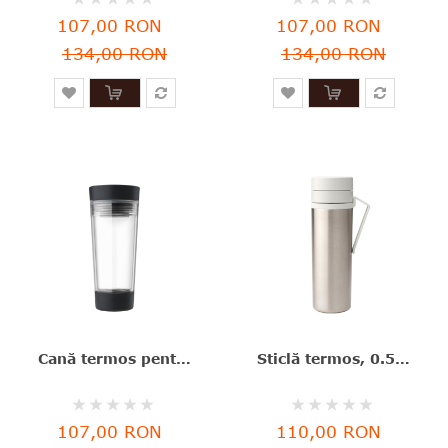
0%
0%
107,00 RON
107,00 RON
134,00 RON
134,00 RON
Cană termos pentru ceai, plastic, 360 ml, Make&Take, Brabantia - 8710755228766
Sticlă termos, 0.5 l, inox, Make&Take, Brabantia - 8710755228667
Rating:
Rating:
0%
0%
107,00 RON
110,00 RON