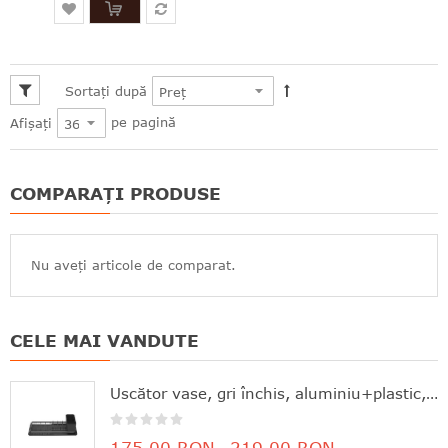
Sortați după
pe pagină
Afișați
COMPARAȚI PRODUSE
Nu aveți articole de comparat.
CELE MAI VANDUTE
Uscător vase, gri închis, aluminiu+plastic, 46.3x20x12.6 cm, Brabantia - 8710755117268
175,00 RON
219,00 RON