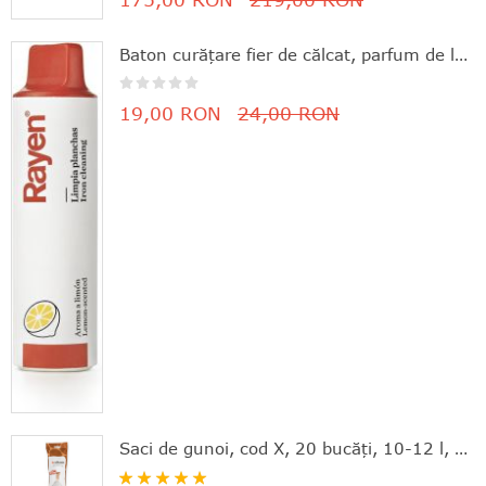
Baton curăţare fier de călcat, parfum de lămâie, 11.8x3 cm, Rayen - 8412955061630
19,00 RON
24,00 RON
Saci de gunoi, cod X, 20 bucăţi, 10-12 l, Brabantia - 8710755116728
Rating: