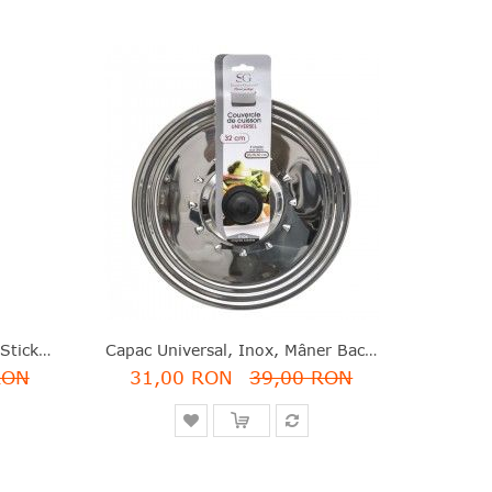
Lingură Strecurătoare, Non-Stick, Nylon, Negru, 33.3 Cm, Black Line, Brabantia - 8710755365102
Capac Universal, Inox, Mâner Bachelită, 32 Cm, Secret De Gourmet - 3560239301462
RON
31,00 RON
39,00 RON