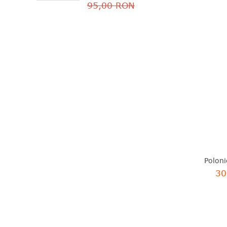
95,00 RON
30