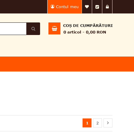
Contul meu
Lista Mea de dorin
Finalizează 
Intră în
COȘ DE CUMPĂRĂTURI
0
articol
0,00 RON
1
2