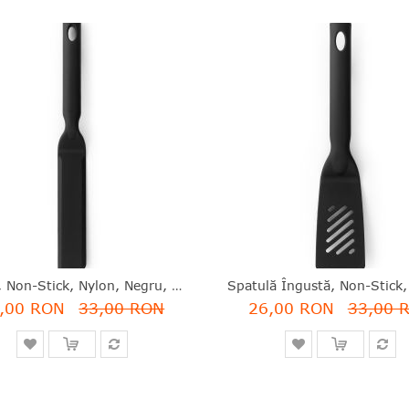
Paletă, Non-Stick, Nylon, Negru, 30.4 Cm, Black Line, Brabantia - 8710755365249
,00 RON
33,00 RON
26,00 RON
33,00 