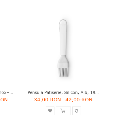
Curățător Legume/fructe, Inox+plastic, Verde Jad, 2.6x1.5x17.6 Cm, Tasty+, Brabantia - 8710755122941
Pensulă Patiserie, Silicon, Alb, 19.7x1.5 Cm, Essential Line, Brabantia - 8710755400384
RON
34,00 RON
42,00 RON