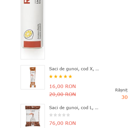
Saci de gunoi, cod X, 20 bucăţi, 10-12 l, Brabantia - 8710755116728
Rating:
100%
16,00 RON
20,00 RON
30
Saci de gunoi, cod L, 40 bucăţi, 40-45 l, Brabantia - 8710755138645
76,00 RON