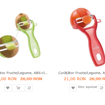
Curăţător Fructe/legume, ABS+inox, Verde, 13.4x8x2.5 Cm, Pela Kiwi, Moha - 7611264457146
,00 RON
26,00 RON
21,00 RON
26,00 
Stoc epuizat