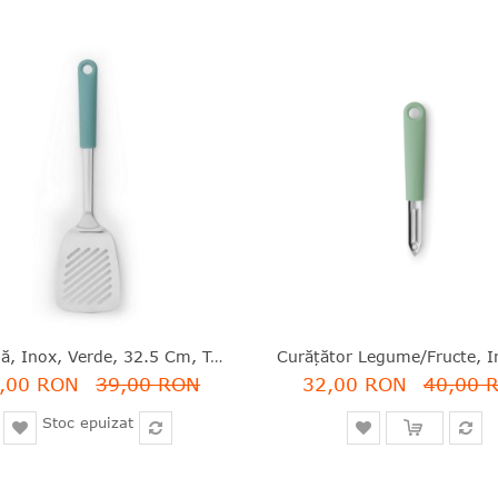
Spatulă, Inox, Verde, 32.5 Cm, Tasty Colours, Brabantia - 8710755107986
,00 RON
39,00 RON
32,00 RON
40,00 
Stoc epuizat