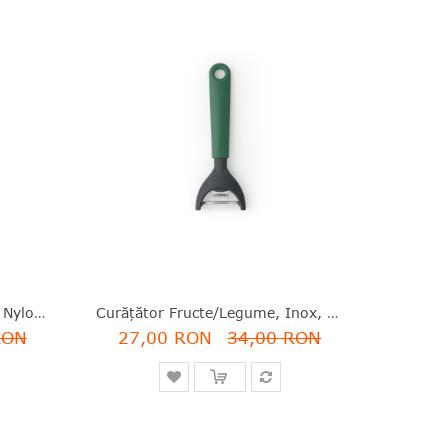
Spatulă Îngustă, Non-Stick, Nylon, Negru, 24.8 Cm, Black Line, Brabantia - 8710755365263
Curăţător Fructe/legume, Inox, Verde, 17.3 Cm, Tasty Plus, Brabantia - 8710755122927
RON
27,00 RON
34,00 RON