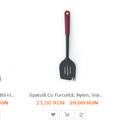
Curăţător Fructe/legume, ABS+inox, Roșu, 13.4x8x2.5 Cm, Pela Tomato, Moha - 7611264457160
Spatulă Cu Furculiţă, Nylon, Vişiniu, 32.2 Cm, Tasty Plus, Brabantia - 8710755122781
RON
23,00 RON
29,00 RON