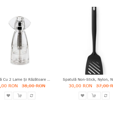
Râşniţă Cu 2 Lame Şi Răzătoare Zenzero, Polipropilenă+inox, Alb, 16x6 Cm, Moha - 7611264360750
,00 RON
38,00 RON
30,00 RON
37,00 