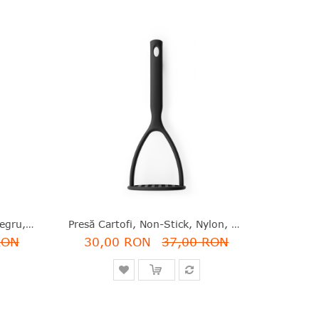
Spatulă Non-Stick, Nylon, Negru, 33.9 Cm, Black Line, Brabantia - 8710755365188
Presă Cartofi, Non-Stick, Nylon, Negru, 25.5 Cm, Black Line, Brabantia - 8710755365164
RON
30,00 RON
37,00 RON