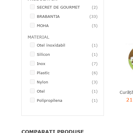
articole
SECRET DE GOURMET
2
articole
BRABANTIA
33
articole
MOHA
5
MATERIAL
articol
Otel inoxidabil
1
articol
Silicon
1
articole
Inox
7
articole
Plastic
6
articole
Nylon
3
articol
Otel
1
21
articol
Polipropilena
1
COMPARAȚI PRODUSE