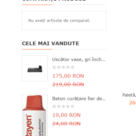
Nu aveți articole de comparat.
CELE MAI VANDUTE
Uscător vase, gri închis, aluminiu+plastic, 46.3x20x12.6 cm, Brabantia - 8710755117268
175,00 RON
219,00 RON
Baton curăţare fier de călcat, parfum de lămâie, 11.8x3 cm, Rayen - 8412955061630
26
19,00 RON
24,00 RON