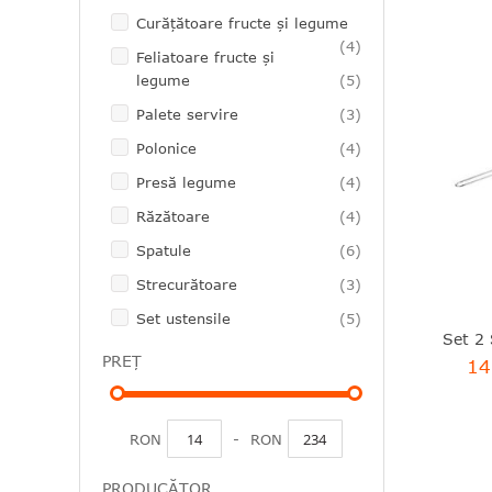
Curăţătoare fructe şi legume
articole
4
Feliatoare fructe şi
articole
legume
5
articole
Palete servire
3
articole
Polonice
4
articole
Presă legume
4
articole
Răzătoare
4
articole
Spatule
6
articole
Strecurătoare
3
articole
Set ustensile
5
PREȚ
14
RON
-
RON
PRODUCĂTOR