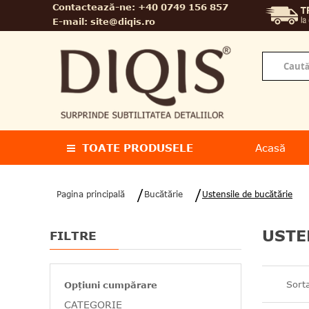
Contactează-ne:
+40 0749 156 857
E-mail:
site@diqis.ro
TOATE PRODUSELE
Acasă
Pagina principală
Bucătărie
Ustensile de bucătărie
USTE
FILTRE
Sort
Opțiuni cumpărare
CATEGORIE