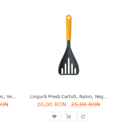
Paletă Servire Și Cuţit, Plastic, Verde, 28.1 Cm, Tasty Plus, Brabantia - 8710755122989
Lingură Presă Cartofi, Nylon, Negru+alben, 26.3 Cm, Tasty Plus, Brabantia - 8710755122866
RON
20,00 RON
25,00 RON