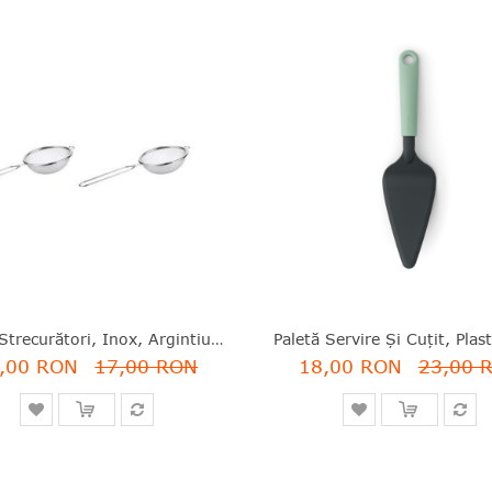
Set 2 Strecurători, Inox, Argintiu, Secret De Gourmet - 3560234494350
,00 RON
17,00 RON
18,00 RON
23,00 