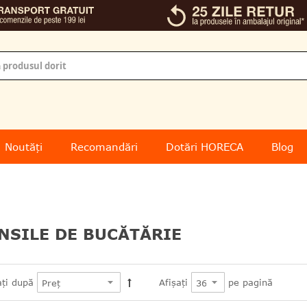
Noutăți
Recomandări
Dotări HORECA
Blog
NSILE DE BUCĂTĂRIE
pe pagină
ați după
Afișați