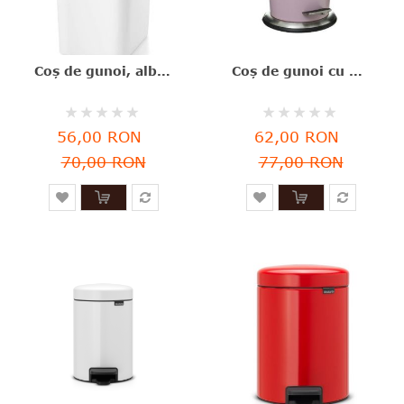
Coş de gunoi, alb, plastic, 22x16x33 cm, 9 l, Rayen - 8412955020989
Coş de gunoi cu pedală, roz mat, metal, 3 l, Five - 3560238324417
le
Rating:
Rating:
le
0%
0%
56,00 RON
62,00 RON
70,00 RON
77,00 RON