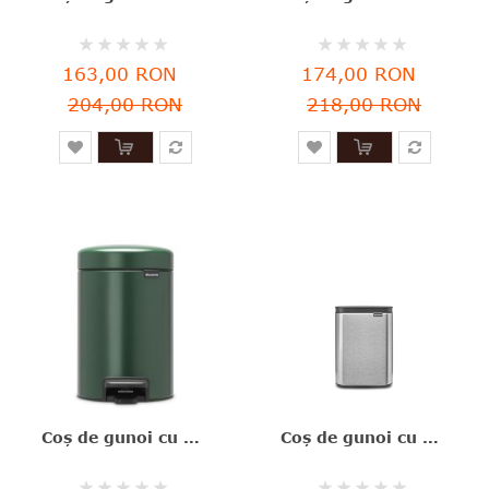
Rating:
Rating:
0%
0%
163,00 RON
174,00 RON
204,00 RON
218,00 RON
Coş de gunoi cu pedală, verde închis, inox, 3 l, NewIcon, Brabantia - 8710755304002
Coș de gunoi cu acționare manuală, inox mat, 4 l, Bo Waste Bin, Brabantia - 8710755222849
Rating:
Rating: