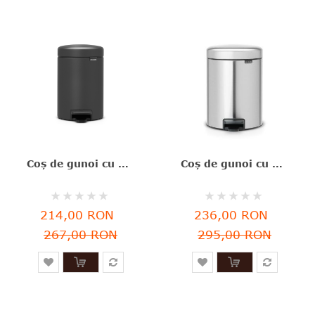
Coş de gunoi cu pedală, gri închis, inox, 3 l, NewIcon, Brabantia - 8710755200465
Coş de gunoi cu pedală, argintiu, inox mat, 5 l, FPP, NewIcon, Brabantia - 8710755112102
Rating:
Rating:
0%
0%
214,00 RON
236,00 RON
267,00 RON
295,00 RON