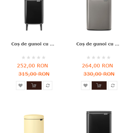
Coș de gunoi cu acționare manuală, negru, inox, 7 l, Bo Waste Bin Hi, Brabantia-8710755227141
Coș de gunoi cu acționare manuală, platină, inox, 12 l, Bo Waste Bin, Brabantia -8710755230387
Rating:
Rating:
0%
0%
252,00 RON
264,00 RON
315,00 RON
330,00 RON