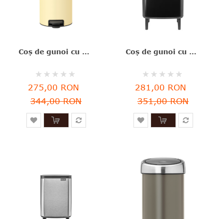
Coş de gunoi cu pedală, galben soft, inox, 12 l, NewIcon, Brabantia - 8710755233807
Coș de gunoi cu acționare manuală, negru, inox, 12 l, Bo Waste Bin Hi, Brabantia-8710755227226
Rating:
Rating:
0%
0%
275,00 RON
281,00 RON
344,00 RON
351,00 RON