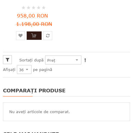
Rating:
0%
958,00 RON
1.198,00 RON
Sortați după
pe pagină
Afișați
COMPARAȚI PRODUSE
Nu aveți articole de comparat.