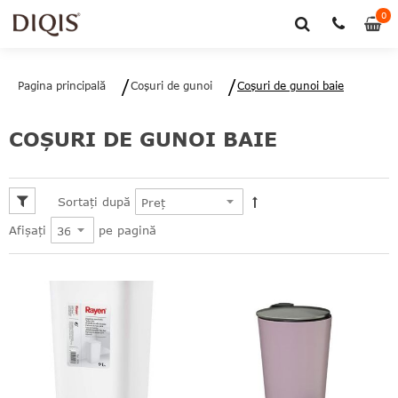
0
0
art
Pagina principală
Coșuri de gunoi
Coşuri de gunoi baie
COŞURI DE GUNOI BAIE
le
le
Sortați după
pe pagină
Afișați
le