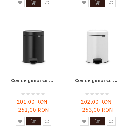
Coş de gunoi cu pedală, negru, inox, 5 l, NewIcon, Brabantia - 8710755112928
Coş de gunoi cu pedală, alb, inox, 5 l, NewIcon, Brabantia - 8710755112065
Rating:
Rating:
0%
0%
201,00 RON
202,00 RON
251,00 RON
253,00 RON