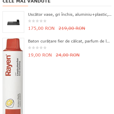
CELE MAI VANDUTE
Uscător vase, gri închis, aluminiu+plastic, 46.3x20x12.6 cm, Brabantia - 8710755117268
175,00 RON
219,00 RON
Baton curăţare fier de călcat, parfum de lămâie, 11.8x3 cm, Rayen - 8412955061630
19,00 RON
24,00 RON