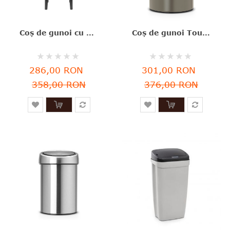
Coș de gunoi cu acționare manuală, inox mat, 7 l, Bo Waste Bin Hi,FPP, Brabantia-8710755227189
Coş de gunoi Touch, gri închis, inox, 3 l, Brabantia - 8710755364464
Rating:
Rating:
0%
0%
286,00 RON
301,00 RON
358,00 RON
376,00 RON