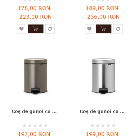
0%
0%
178,00 RON
189,00 RON
223,00 RON
236,00 RON
Coş de gunoi cu pedală, gri închis, inox, 5 l, NewIcon, Brabantia - 8710755112683
Coş de gunoi cu pedală, argintiu, inox mat, 5 l, NewIcon, Brabantia - 8710755112645
Rating:
Rating:
0%
0%
197,00 RON
199,00 RON