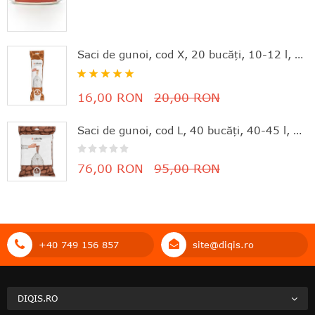
Saci de gunoi, cod X, 20 bucăţi, 10-12 l, Brabantia - 8710755116728
Rating:
100%
16,00 RON
20,00 RON
Saci de gunoi, cod L, 40 bucăţi, 40-45 l, Brabantia - 8710755138645
76,00 RON
95,00 RON
+40 749 156 857
site@diqis.ro
DIQIS.RO