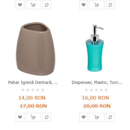
Pahar Igienă Dentară, Ceramică, Maro, 9.5x8.5x7.5 Cm, Silk, Five - 3560239280200
Dispenser, Plastic, Turcoaz, 18.5x7 Cm, Five - 3560239279679
Rating:
Rating:
0%
0%
14,00 RON
16,00 RON
17,00 RON
20,00 RON