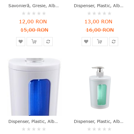
le
Savonieră, Gresie, Alb/gri, 12x9.5x2.5 Cm, Silk Cadence, Five - 3560238715741
Dispenser, Plastic, Alb+roșu, 16.6x7.8 Cm, Scarlet, Berossi - 4811244080484
Rating:
Rating:
0%
0%
12,00 RON
13,00 RON
15,00 RON
16,00 RON
Dispenser, Plastic, Alb+albastru, 16.6x7.8 Cm, Scarlet, Berossi - 4811244080507
Dispenser, Plastic, Alb+verde, 16.6x7.8 Cm, Scarlet, Berossi - 4811244080521
Rating:
Rating: