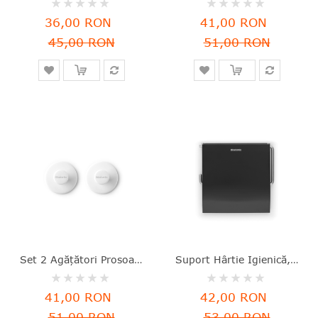
0%
0%
36,00 RON
41,00 RON
45,00 RON
51,00 RON
Set 2 Agățători Prosoape, Plastic, Alb, 4.8x4.8x3 Cm, ReNew, Brabantia - 8710755280344
Suport Hârtie Igienică, Inox, Negru Mat, 13.2x12.3x1.7 Cm, ReNew, Brabantia - 8710755108600
Rating:
Rating:
0%
0%
41,00 RON
42,00 RON
51,00 RON
53,00 RON