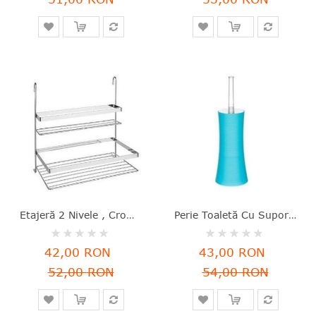
Etajeră 2 Nivele , Cromat, Metal, 30.5x18.5 Cm, Secret De Gourmet - 3560239434894
Perie Toaletă Cu Suport, Poliester, Turcoaz, 38x12 Cm, Five - 3560239279570
Rating:
Rating:
0%
0%
42,00 RON
43,00 RON
52,00 RON
54,00 RON