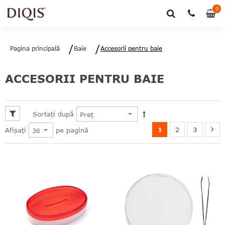
0
0
art
Pagina principală
Baie
Accesorii pentru baie
ACCESORII PENTRU BAIE
le
le
le
Sortați după
1
2
3
pe pagină
Afișați
le
le
le
le