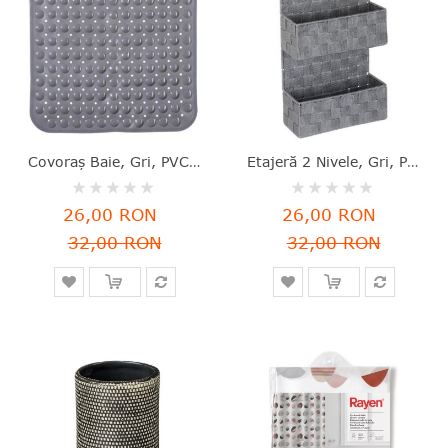
Covoraş Baie, Gri, PVC, 54x54 Cm, Five - 3560238344804
Etajeră 2 Nivele, Gri, Polipropilenă, 37x25x9 Cm, Five - 3560239274193
Rating:
Rating:
0%
0%
26,00 RON
26,00 RON
32,00 RON
32,00 RON