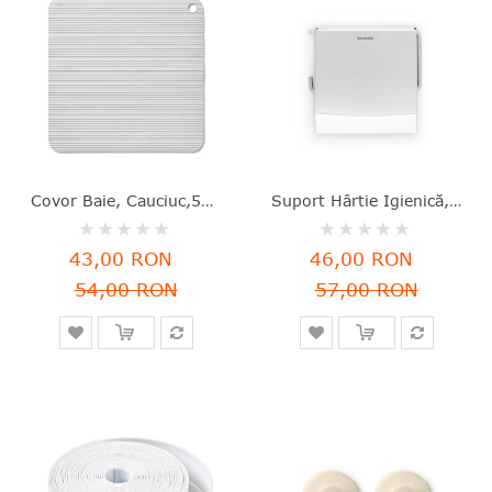
Covor Baie, Cauciuc,50x50 Cm, Gri Deschis, Rayen - 8412955023416
Suport Hârtie Igienică, Inox Lucios, Argintiu, 13.2x12.3x1.7 Cm, ReNew, Brabantia - 8710755414589
Rating:
Rating:
0%
0%
43,00 RON
46,00 RON
54,00 RON
57,00 RON