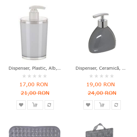
Dispenser, Plastic, Alb, 7.8x16.5x7.8 Cm, Five - 4811244088503
Dispenser, Ceramică, Gri, 13x10.5x7.5 Cm, Silk, Five - 3560239280101
Rating:
Rating:
0%
0%
17,00 RON
19,00 RON
21,00 RON
24,00 RON