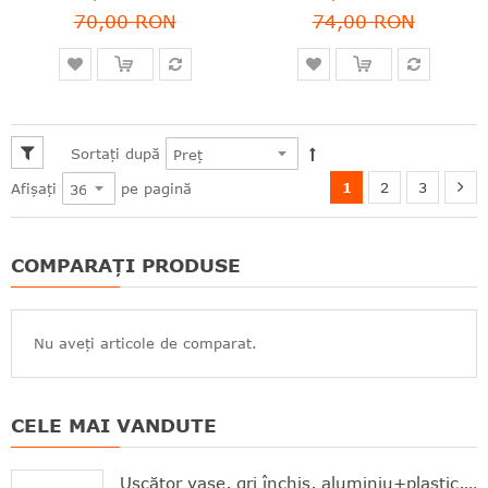
70,00 RON
74,00 RON
Sortați după
1
2
3
pe pagină
Afișați
COMPARAȚI PRODUSE
Nu aveți articole de comparat.
CELE MAI VANDUTE
Uscător vase, gri închis, aluminiu+plastic, 46.3x20x12.6 cm, Brabantia - 8710755117268