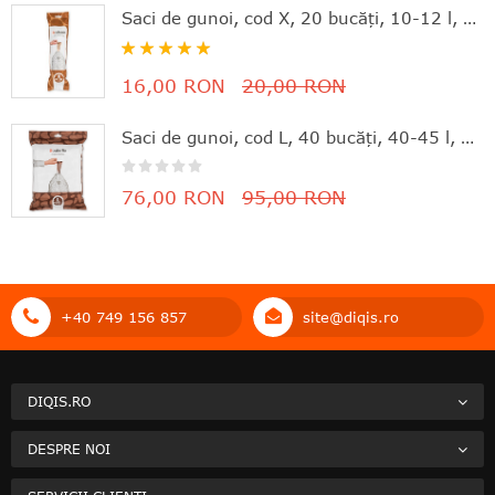
Saci de gunoi, cod X, 20 bucăţi, 10-12 l, Brabantia - 8710755116728
Rating:
100%
16,00 RON
20,00 RON
Saci de gunoi, cod L, 40 bucăţi, 40-45 l, Brabantia - 8710755138645
76,00 RON
95,00 RON
+40 749 156 857
site@diqis.ro
DIQIS.RO
DESPRE NOI