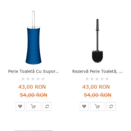
Perie Toaletă Cu Suport, Plastic, Albastru, 38x12 Cm, Stripe, Five - 3560239279563
Rezervă Perie Toaletă, Plastic, Negru, 37.2x8.8x8.8 Cm, ReNew, Brabantia - 8710755201240
Rating:
Rating:
0%
0%
43,00 RON
43,00 RON
54,00 RON
54,00 RON