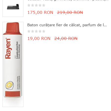
175,00 RON
219,00 RON
Baton curăţare fier de călcat, parfum de lămâie, 11.8x3 cm, Rayen - 8412955061630
19,00 RON
24,00 RON