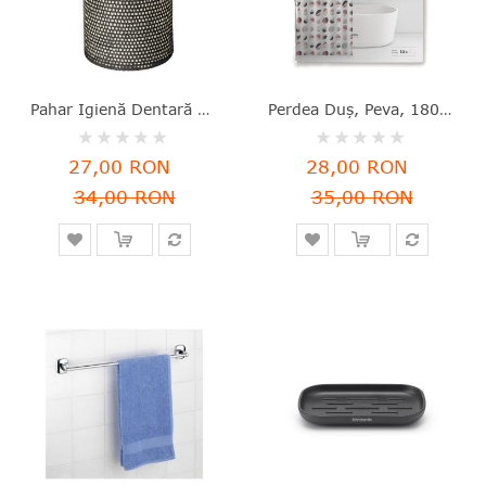
Pahar Igienă Dentară Mali, Ceramică, Gri, 11x7 Cm, Wenko - 4008838215029
Perdea Duș, Peva, 180x200 Cm, Buline Multicolore, Rayen - 8412955301460
Rating:
Rating:
0%
0%
27,00 RON
28,00 RON
34,00 RON
35,00 RON