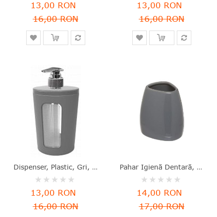
0%
0%
13,00 RON
13,00 RON
16,00 RON
16,00 RON
Dispenser, Plastic, Gri, 16.6x7.8 Cm, Scarlet, Berossi - 4811244080545
Pahar Igienă Dentară, Ceramică, Gri, 9.5x8.5x7.5 Cm, Silk, Five - 3560239280217
Rating:
Rating:
0%
0%
13,00 RON
14,00 RON
16,00 RON
17,00 RON