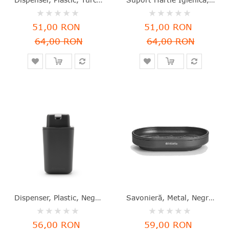
Rating:
Rating:
0%
0%
51,00 RON
51,00 RON
64,00 RON
64,00 RON
Dispenser, Plastic, Negru, 200 Ml, Brabantia - 8710755302503
Savonieră, Metal, Negru, 12x8x2.5 Cm, MindSet, Brabantia - 8710755303326
Rating:
Rating:
0%
0%
56,00 RON
59,00 RON