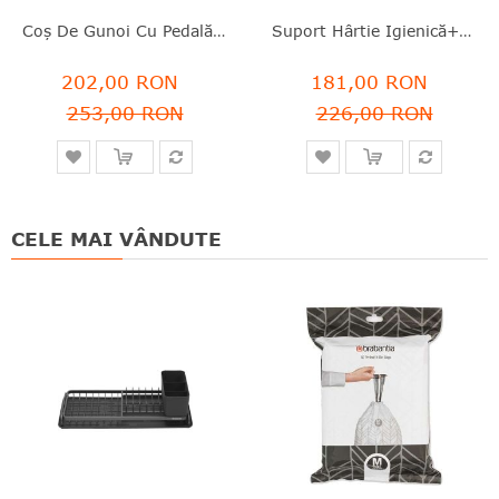
Coş De Gunoi Cu Pedală, Alb, Inox, 5 L, NewIcon, Brabantia - 8710755112065
Suport Hârtie Igienică+poliță Depozitare, Inox Ranforsat Cu Minerale, Alb, 4.5x9x42.1 Cm, MindSet, Brabantia -8710755303142
202,00 RON
181,00 RON
253,00 RON
226,00 RON
CELE MAI VÂNDUTE