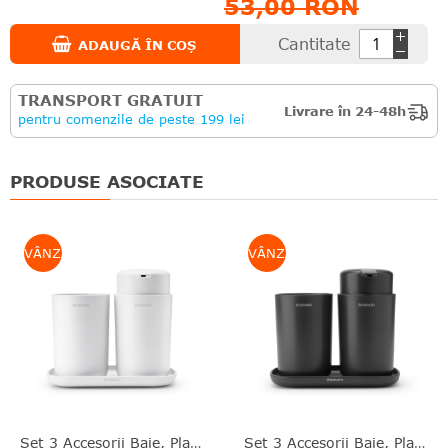
53,00 RON
Cantitate
ADAUGĂ ÎN COȘ
TRANSPORT GRATUIT
Livrare în 24-48h
pentru comenzile de peste 199 lei
PRODUSE ASOCIATE
VÂNZARE
VÂNZARE
Set 3 Accesorii Baie, Plastic, Alb, 16.8x14.8x9.7 Cm, ReNew, Brabantia - 8710755280382
Set 3 Accesorii Baie, Plastic, Negru, 16.8x14.8x9.7 Cm, ReNew, Brabantia - 8710755280368