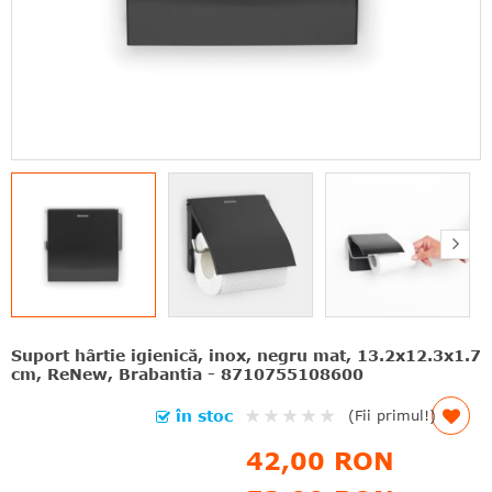
Suport hârtie igienică, inox, negru mat, 13.2x12.3x1.7
cm, ReNew, Brabantia - 8710755108600
Rating:
în stoc
(Fii primul!)
0%
42,00 RON