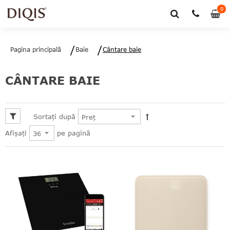
0
0
art
Pagina principală
Baie
Cântare baie
CÂNTARE BAIE
Sortați după
pe pagină
Afișați
le
le
le