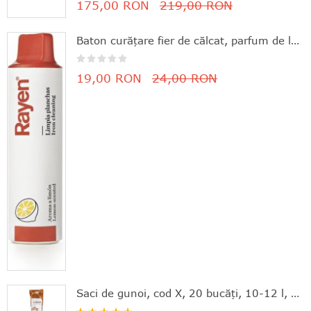
175,00 RON
219,00 RON
Baton curăţare fier de călcat, parfum de lămâie, 11.8x3 cm, Rayen - 8412955061630
19,00 RON
24,00 RON
Saci de gunoi, cod X, 20 bucăţi, 10-12 l, Brabantia - 8710755116728
Rating: