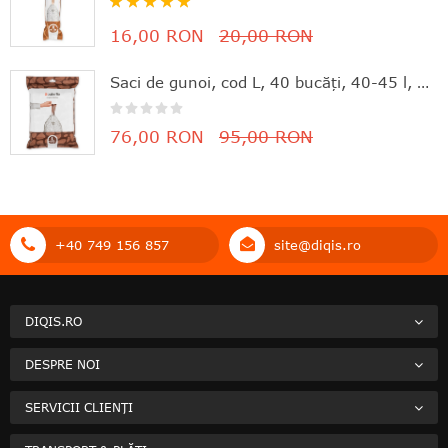
100%
16,00 RON
20,00 RON
Saci de gunoi, cod L, 40 bucăţi, 40-45 l, Brabantia - 8710755138645
76,00 RON
95,00 RON
+40 749 156 857
site@diqis.ro
DIQIS.RO
DESPRE NOI
SERVICII CLIENȚI