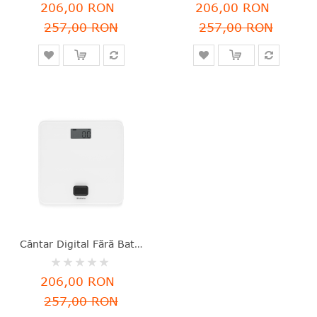
0%
0%
206,00 RON
206,00 RON
257,00 RON
257,00 RON
Cântar Digital Fără Baterii, Sticlă, Alb, 30x30x4.3 Cm, Max. 150 Kg, ReNew, Brabantia - 8710755281365
Rating:
0%
206,00 RON
257,00 RON