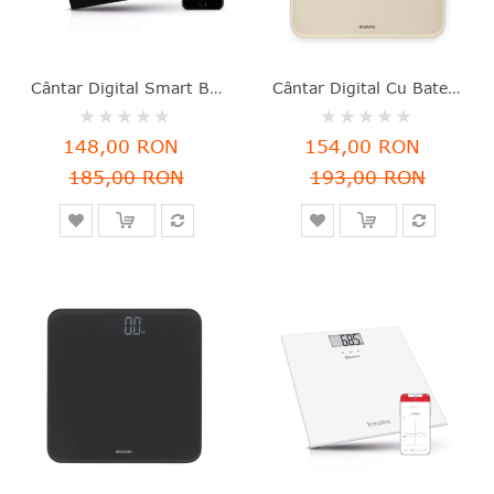
Cântar Digital Smart Body, Sticlă, Negru, Max. 150 Kg, Terraillon - 3094570143394
Cântar Digital Cu Baterii, Sticlă, Bej Soft, 30x30x2.4 Cm, Max. 180 Kg, ReNew, Brabantia - 8710755223440
Rating:
Rating:
0%
0%
148,00 RON
154,00 RON
185,00 RON
193,00 RON