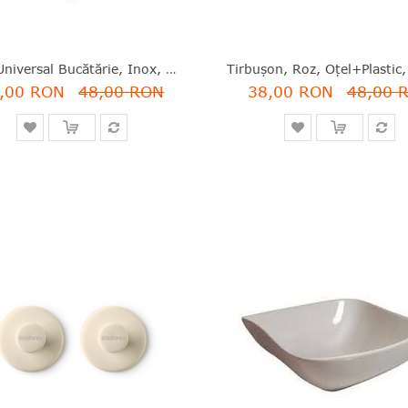
Cuţit Universal Bucătărie, Inox, Gri Închis, 24.8 Cm, Tasty Plus, Brabantia - 8710755120947
,00 RON
48,00 RON
38,00 RON
48,00 