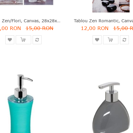
Tablou Zen/Flori, Canvas, 28x28x1.5 Cm, Modele Asortate, Atmosphera - 3560239287568
,00 RON
15,00 RON
12,00 RON
15,00 