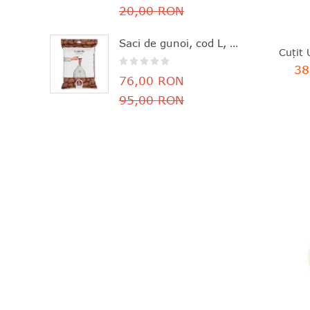
20,00 RON
Saci de gunoi, cod L, 40 bucăţi, 40-45 l, Brabantia - 8710755138645
38
76,00 RON
95,00 RON