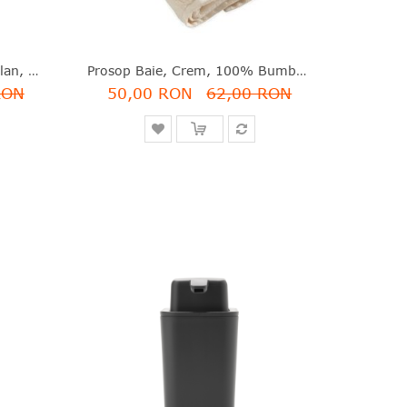
Bol Pătrat Salată, Alb, Porţelan, 23x22.3x8.8 Cm, Secret De Gourmet - 3560237020556
Prosop Baie, Crem, 100% Bumbac Super-Absorbant, 140x70 Cm, Christian Lacroix - 5404014502072
RON
50,00 RON
62,00 RON