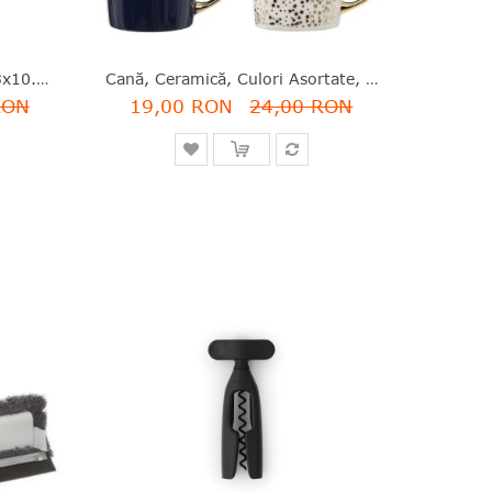
Dispenser, Ceramică, Gri, 13x10.5x7.5 Cm, Silk, Five - 3560239280101
Cană, Ceramică, Culori Asortate, 300 Ml, Five - 3560232667459
RON
19,00 RON
24,00 RON