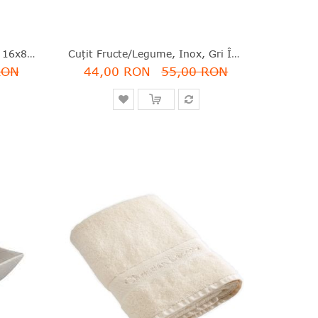
Tirbuşon, Roz, Oţel+plastic, 16x8x3.4 Cm, Tasty Colours, Brabantia - 8710755121944
Cuţit Fructe/legume, Inox, Gri Închis, 20 Cm, Tasty Plus, Brabantia - 8710755120961
RON
44,00 RON
55,00 RON