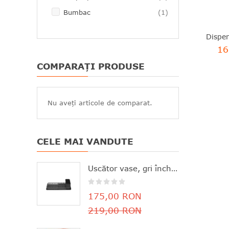
articol
Bumbac
1
16
COMPARAȚI PRODUSE
Nu aveți articole de comparat.
CELE MAI VANDUTE
Uscător vase, gri închis, aluminiu+plastic, 46.3x20x12.6 cm, Brabantia - 8710755117268
175,00 RON
219,00 RON