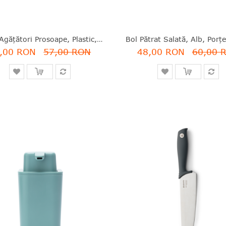
Set 2 Agățători Prosoape, Plastic, Bej Soft, 4.8x4.8x3 Cm, ReNew, Brabantia - 8710755223761
,00 RON
57,00 RON
48,00 RON
60,00 