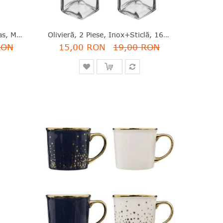
Tablou Zen Romantic, Canvas, Modele Asortate, 28x28x1.5 Cm, Atmosphera - 3560239296959
Olivieră, 2 Piese, Inox+sticlă, 160 Ml, Five - 3560234504349
RON
15,00 RON
19,00 RON