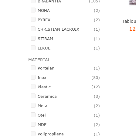
articole
BRABANTIA
105
articole
MOHA
2
articole
PYREX
2
12
articol
CHRISTIAN LACROIX
1
articol
SITRAM
1
articol
LEKUE
1
MATERIAL
articol
Portelan
1
articole
Inox
80
articole
Plastic
12
articole
Ceramica
3
articole
Metal
2
articol
Otel
1
articole
MDF
2
articol
Polipropilena
1