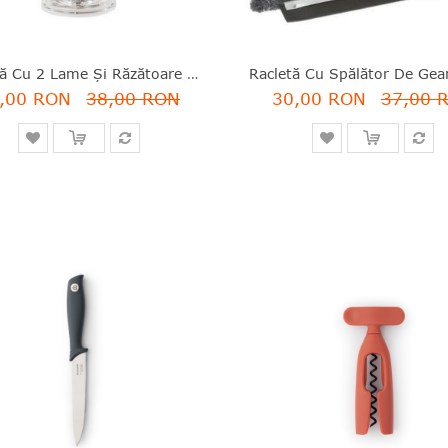
Râşniţă Cu 2 Lame Şi Răzătoare Zenzero, Polipropilenă+inox, Alb, 16x6 Cm, Moha - 7611264360750
,00 RON
38,00 RON
30,00 RON
37,00 