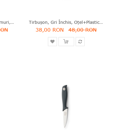
Racletă Cu Spălător De Geamuri, Albastru, Polipropilenă + Poliester, 27x18x4.7 Cm, Five - 3560234515789
Tirbuşon, Gri Închis, Oţel+plastic, 16x8x3.4 Cm, Tasty Colours, Brabantia - 8710755121920
RON
38,00 RON
48,00 RON