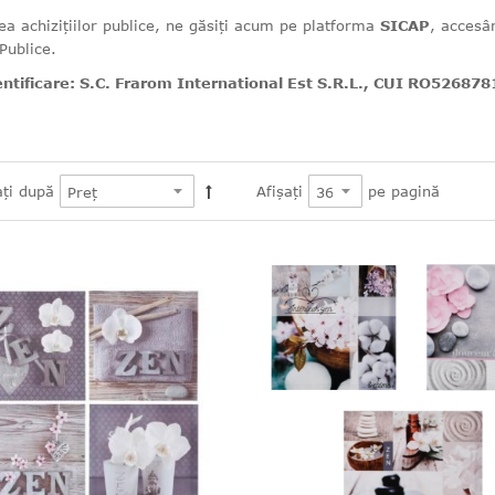
ea achizițiilor publice, ne găsiți acum pe platforma
SICAP
, acces
 Publice.
entificare: S.C. Frarom International Est S.R.L., CUI RO5268
pe pagină
ați după
Afișați