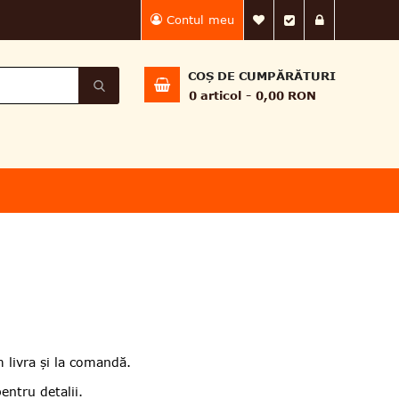
Contul meu
Lista Mea de dorin
Finalizează 
Intră în
COȘ DE CUMPĂRĂTURI
0
articol
0,00 RON
 livra și la comandă.
ntru detalii.