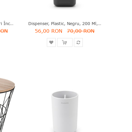
Cuţitul Bucătarului, Inox, Gri Închis, 33.4 Cm, Tasty Plus, Brabantia - 8710755120640
Dispenser, Plastic, Negru, 200 Ml, Brabantia - 8710755302503
RON
56,00 RON
70,00 RON