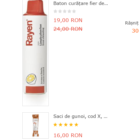
Baton curăţare fier de călcat, parfum de lămâie, 11.8x3 cm, Rayen - 8412955061630
19,00 RON
24,00 RON
30
Saci de gunoi, cod X, 20 bucăţi, 10-12 l, Brabantia - 8710755116728
Rating:
100%
16,00 RON