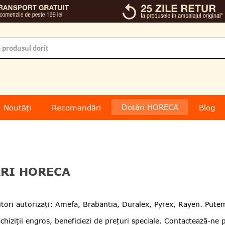
Dotări HORECA
Noutăți
Recomandări
Blog
RI HORECA
itori autorizați: Amefa, Brabantia, Duralex, Pyrex, Rayen.
Putem
chiziții engros, beneficiezi de prețuri speciale.
Contactează-ne pe