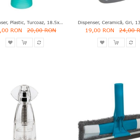
Dispenser, Plastic, Turcoaz, 18.5x7 Cm, Five - 3560239279679
,00 RON
20,00 RON
19,00 RON
24,00 