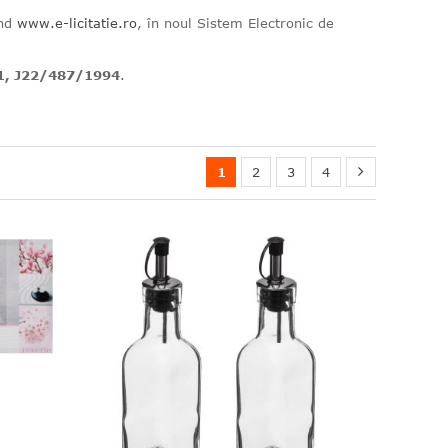
ând
www.e-licitatie.ro
, în noul Sistem Electronic de
781, J22/487/1994
.
1
2
3
4