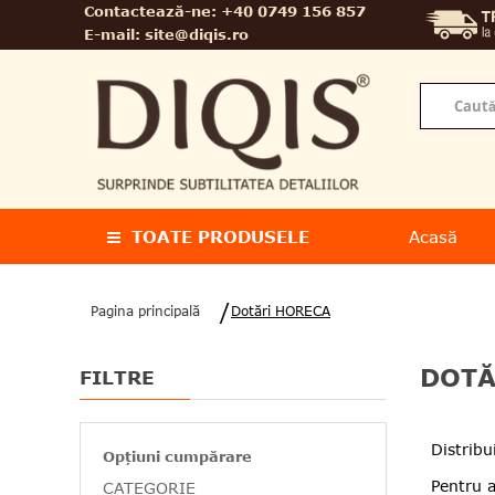
Contactează-ne:
+40 0749 156 857
E-mail:
site@diqis.ro
TOATE PRODUSELE
Acasă
Pagina principală
Dotări HORECA
DOTĂ
FILTRE
Distribu
Opțiuni cumpărare
Pentru a
CATEGORIE