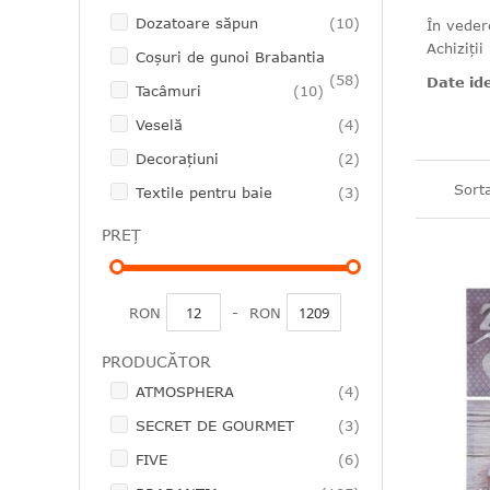
articole
Dozatoare săpun
10
În veder
Achiziții
Coşuri de gunoi Brabantia
articole
58
Date id
articole
Tacâmuri
10
articole
Veselă
4
articole
Decoraţiuni
2
Sort
articole
Textile pentru baie
3
PREȚ
RON
-
RON
PRODUCĂTOR
articole
ATMOSPHERA
4
articole
SECRET DE GOURMET
3
articole
FIVE
6