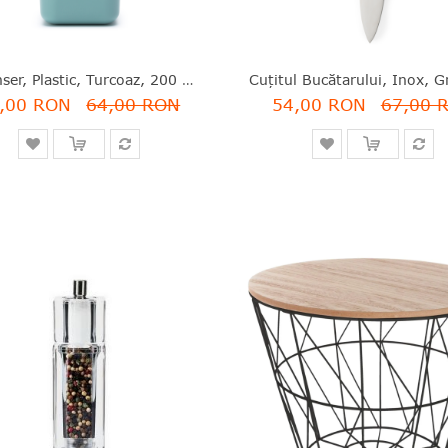
Dispenser, Plastic, Turcoaz, 200 Ml, Brabantia - 8710755302527
,00 RON
64,00 RON
54,00 RON
67,00 