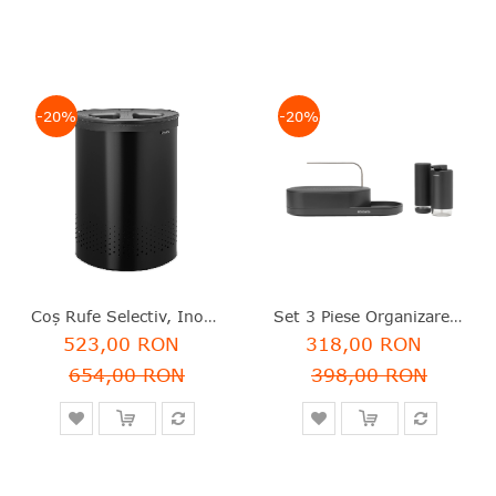
-20%
-20%
Coş Rufe Selectiv, Inox, Negru, 55 L, Brabantia - 8710755242366
Set 3 Piese Organizare Chiuvetă, Metal+sticlă, Negru, SinkStyle, Brabantia - 8710755227905
523,00 RON
318,00 RON
654,00 RON
398,00 RON