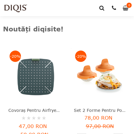
0
0
art
Noutăți diqisite!
-20%
-20%
Covoraș Pentru Airfryer, 22.5x2.5 Cm, Silicon, Lékué - 8710755887109
Set 2 Forme Pentru Poșat Ouă, Silicon Platinat, Lékué - 8710755882982
Rating:
78,00 RON
0%
47,00 RON
97,00 RON