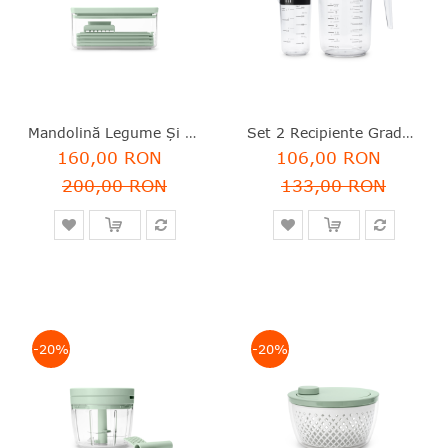
Mandolină Legume Și Fructe, 4 În 1, Plastic, Tasty+, Brabantia - 8710755145469
Set 2 Recipiente Gradate Cu Capac, 250+1000 Ml, Plastic, Tasty+, Brabantia - 8710755229480
160,00 RON
106,00 RON
200,00 RON
133,00 RON
-20%
-20%