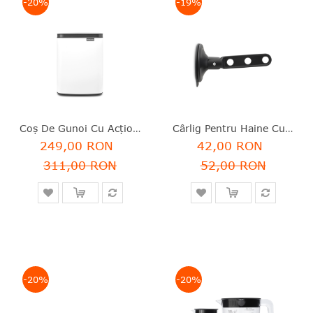
-20%
-19%
Coș De Gunoi Cu Acționare Manuală, Alb, Inox, 7 L, Bo Waste Bin, Brabantia - 8710755222368
Cârlig Pentru Haine Cu Ventuză, Plastic, Negru, Brabantia - 8710755242823
249,00 RON
42,00 RON
311,00 RON
52,00 RON
-20%
-20%