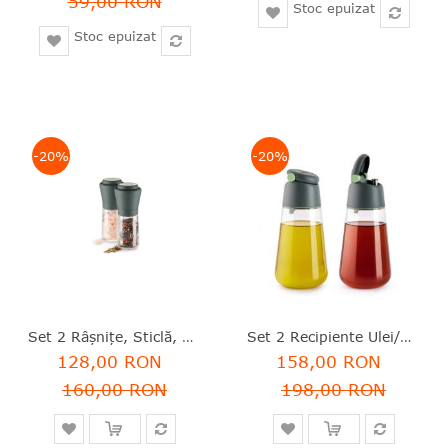
59,00 RON
Stoc epuizat
Stoc epuizat
-20%
-20%
Set 2 Râșnițe, Sticlă, 115 Ml, Lékué - 8710755887246
Set 2 Recipiente Ulei/oțet, Sticlă, 400 Ml, Lékué - 8710755883262
128,00 RON
158,00 RON
160,00 RON
198,00 RON