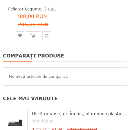
Feliator Legume, 3 Lame, Plastic, Tasty+, Brabantia - 8710755145421
188,00 RON
235,00 RON
COMPARAȚI PRODUSE
Nu aveți articole de comparat.
CELE MAI VANDUTE
Uscător vase, gri închis, aluminiu+plastic, 46.3x20x12.6 cm, Brabantia - 8710755117268
175,00 RON
219,00 RON