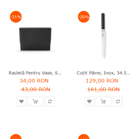
-21%
-20%
Racletă Pentru Vase, Silicon, SinkSide, Brabantia - 8710755302381
Cuțit Pâine, Inox, 34.5 Cm, Profile, Brabantia - 8710755250149
34,00 RON
129,00 RON
43,00 RON
161,00 RON