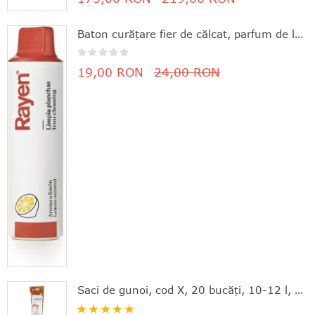
Baton curăţare fier de călcat, parfum de lămâie, 11.8x3 cm, Rayen - 8412955061630
19,00 RON
24,00 RON
Saci de gunoi, cod X, 20 bucăţi, 10-12 l, Brabantia - 8710755116728
Rating: