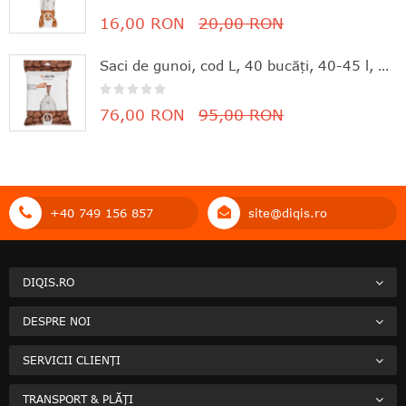
100%
16,00 RON
20,00 RON
Saci de gunoi, cod L, 40 bucăţi, 40-45 l, Brabantia - 8710755138645
76,00 RON
95,00 RON
+40 749 156 857
site@diqis.ro
DIQIS.RO
DESPRE NOI
SERVICII CLIENȚI
TRANSPORT & PLĂȚI