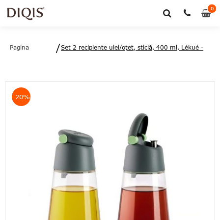
0
0
art
Pagina
Set 2 recipiente ulei/oțet, sticlă, 400 ml, Lékué -
principală
8710755883262
-20%