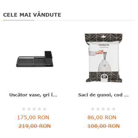
CELE MAI VÂNDUTE
Uscător vase, gri închis, aluminiu+plastic, 46.3x20x12.6 cm, Brabantia - 8710755117268
Saci de gunoi, cod M, 40 bucăţi, 60 l, Brabantia - 8710755138829
Rating:
Rating:
0%
0%
175,00 RON
86,00 RON
219,00 RON
108,00 RON