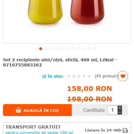
Set 2 recipiente ulei/oțet, sticlă, 400 ml, Lékué -
8710755883262
Rating:
în stoc
(Fii primul!)
0%
158,00 RON
198,00 RON
Cantitate
ADAUGĂ ÎN COȘ
TRANSPORT GRATUIT
Livrare în 24-48h
pentru comenzile de peste 199 lei