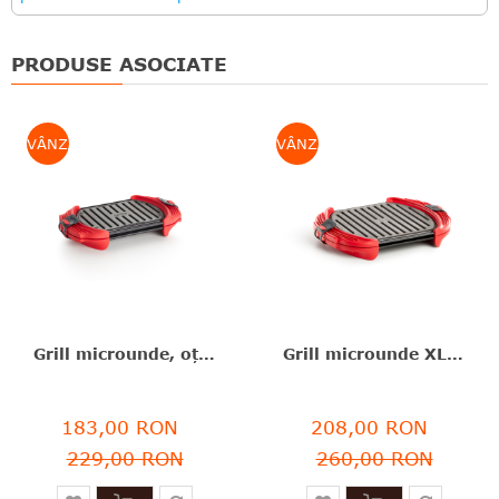
PRODUSE ASOCIATE
VÂNZARE
VÂNZARE
Grill microunde, oțel/silicon platinat, roșu, 25.2X14.7X5.4 cm, Lékué - 8710755881787
Grill microunde XL, oțel/silicon, roșu, 27X20.7X4.4 cm, Lékué - 8710755881800
183,00 RON
208,00 RON
229,00 RON
260,00 RON