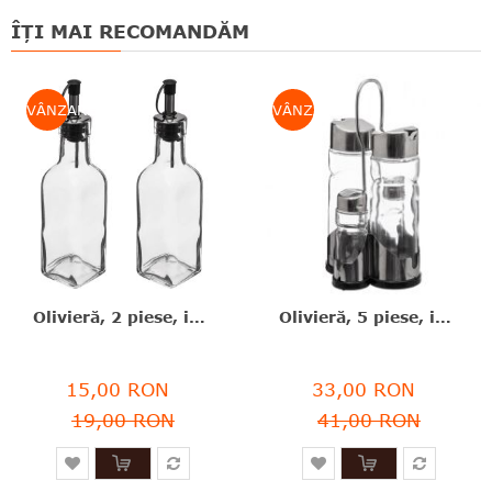
ÎȚI MAI RECOMANDĂM
VÂNZARE
VÂNZARE
Olivieră, 2 piese, inox+sticlă, 160 ml, Five - 3560234504349
Olivieră, 5 piese, inox+sticlă, 21x10.5x11 cm, Five - 3560234504370
15,00 RON
33,00 RON
19,00 RON
41,00 RON