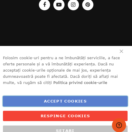
ÎN
Folosim cookie-uri pentru a ne îmbunătăți serviciile, a face
oferte personale și a vă îmbunătăți experiența. Dacă nu
acceptați cookie-urile opționale de mai jos, experiența
dumneavoastră poate fi afectată. Dacă doriți să aflați mai
multe, vă rugăm să citiți
Politica privind cookie-urile
ACCEPT COOKIES
RESPINGE COOKIES
SETARI