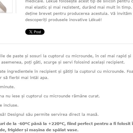
medicale. Lekue folosește acest tip de silicon pentru 
mai elastic și mai rezistent, durând mai mult în timp
deține brevet pentru producerea acestuia. Vă invităm
descoperiți produsele inovative Lékué!
ile de paste și sosuri la cuptorul cu microunde, în cel mai rapid și
asemenea, poți găti, scurge și servi folosind același recipient.
te ingredientele în recipient și gătiți la cuptorul cu microunde. Fo
 să fierbi mai întâi apa.
 minute.
ma nu iese și cuptorul cu microunde rămâne curat.
e incluse.
să! Designul său permite servirea direct la masă.
ri de la -60ºC până la +220ºC, fiind perfect pentru a fi folosit 
e, frigider și mașina de spălat vase.