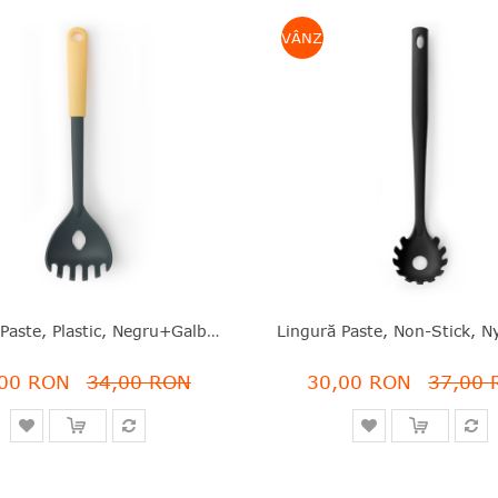
E
VÂNZARE
Lingură Paste, Plastic, Negru+galben, 30 Cm, Tasty Colours, Brabantia - 8710755122705
,00 RON
34,00 RON
30,00 RON
37,00 