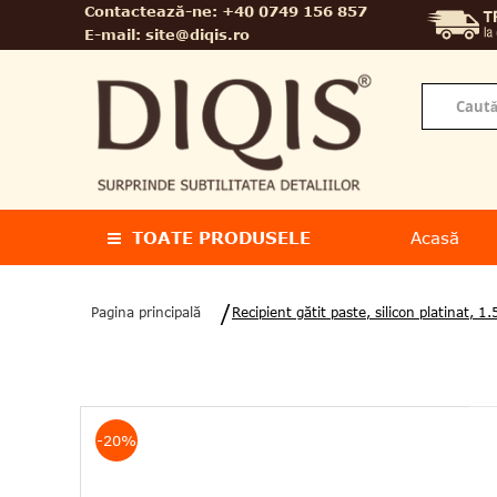
Contactează-ne:
+40 0749 156 857
E-mail:
site@diqis.ro
TOATE PRODUSELE
Acasă
Pagina principală
Recipient gătit paste, silicon platinat,
-20%