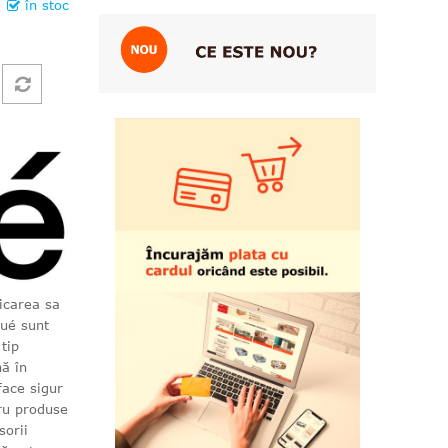
în stoc
icarea sa
kué sunt
 tip
nă în
face sigur
tru produse
sorii