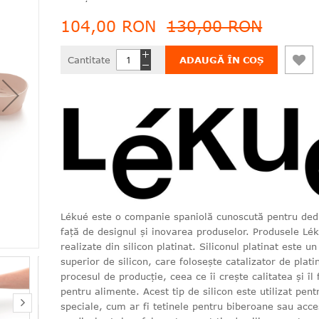
104,00 RON
130,00 RON
Cantitate
ADAUGĂ ÎN COȘ
Lékué este o companie spaniolă cunoscută pentru ded
față de designul și inovarea produselor. Produsele Lé
realizate din silicon platinat. Siliconul platinat este un
superior de silicon, care folosește catalizator de plati
procesul de producție, ceea ce îi crește calitatea și îl 
pentru alimente. Acest tip de silicon este utilizat pen
speciale, cum ar fi tetinele pentru biberoane sau acce