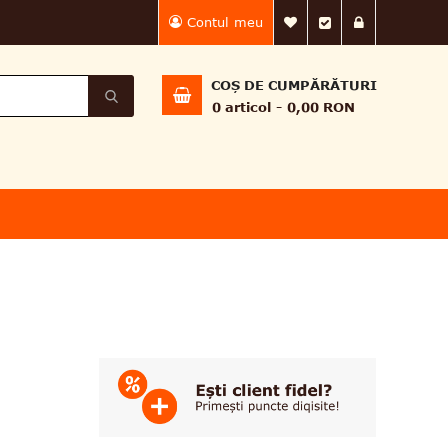
Contul meu
Lista Mea de dorin
Finalizează 
Intră în
COȘ DE CUMPĂRĂTURI
0
articol
0,00 RON