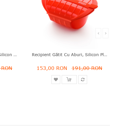
‹
›
Set 6 Capace Reutilizabile, Silicon Platinat, 8.5/11.5/15/20/26 Cm, Lékué - 8710755882067
Recipient Gătit Cu Aburi, Silicon Platinat, Roșu, 1 L, Lékué - 8710755881862
0 RON
153,00 RON
191,00 RON