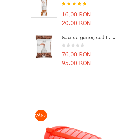
Rating:
100%
16,00 RON
20,00 RON
Saci de gunoi, cod L, 40 bucăţi, 40-45 l, Brabantia - 8710755138645
76,00 RON
95,00 RON
VÂNZARE