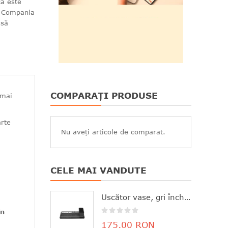
că este
. Compania
 să
COMPARAȚI PRODUSE
 mai
arte
Nu aveți articole de comparat.
CELE MAI VANDUTE
Uscător vase, gri închis, aluminiu+plastic, 46.3x20x12.6 cm, Brabantia - 8710755117268
în
175,00 RON