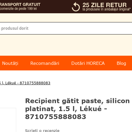
Noutăți
Recomandări
Dotări HORECA
Blog
 1.5 l, Lékué - 8710755888083
Recipient gătit paste, silicon
platinat, 1.5 l, Lékué -
8710755888083
Scrieți o recenzie