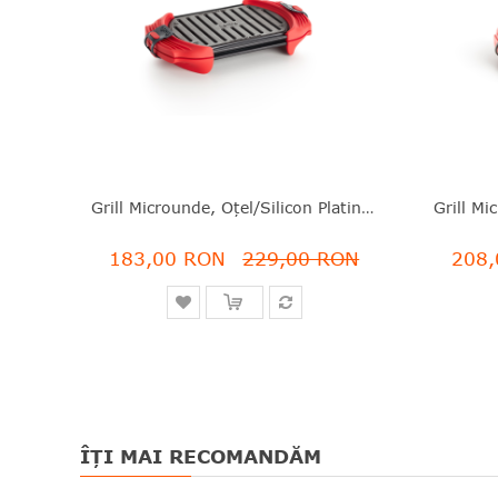
Grill Microunde, Oțel/silicon Platinat, Roșu, 25.2X14.7X5.4 Cm, Lékué - 8710755881787
183,00 RON
229,00 RON
208,
ÎȚI MAI RECOMANDĂM