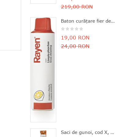
219,00 RON
Baton curăţare fier de călcat, parfum de lămâie, 11.8x3 cm, Rayen - 8412955061630
19,00 RON
24,00 RON
Saci de gunoi, cod X, 20 bucăţi, 10-12 l, Brabantia - 8710755116728