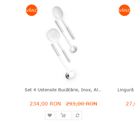
VÂNZARE
VÂNZAR
Set 4 Ustensile Bucătărie, Inox, Alb, Profile, Brabantia - 8710755260148
234,00 RON
293,00 RON
27