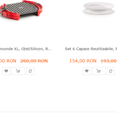
Grill Microunde XL, Oțel/silicon, Roșu, 27X20.7X4.4 Cm, Lékué - 8710755881800
00 RON
260,00 RON
154,00 RON
193,0