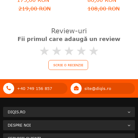
219,00 RON
108,00 RON
Review-uri
Fii primul care adaugă un review
0%
SCRIE O RECENZIE
+40 749 156 857
site@diqis.ro
DIQIS.RO
DESPRE NOI