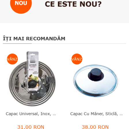
ÎȚI MAI RECOMANDĂM
VÂNZARE
VÂNZARE
Capac Universal, Inox, Mâner Bachelită, 32 Cm, Secret De Gourmet - 3560239301462
Capac Cu Mâner, Sticlă, Transparent, 20 Cm, Pyrex - 3426470262293
31,00 RON
38,00 RON