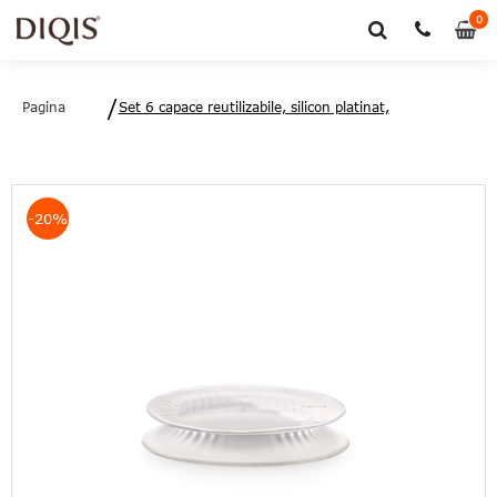
0
0
art
Pagina
Set 6 capace reutilizabile, silicon platinat,
principală
8.5/11.5/15/20/26 cm, Lékué - 8710755882067
-20%