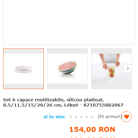
Set 6 capace reutilizabile, silicon platinat,
8.5/11.5/15/20/26 cm, Lékué - 8710755882067
Rating:
în stoc
(Fii primul!)
0%
154,00 RON