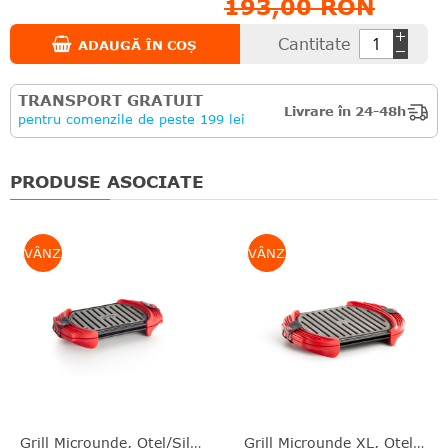
193,00 RON
Cantitate
ADAUGĂ ÎN COȘ
TRANSPORT GRATUIT
Livrare în 24-48h
pentru comenzile de peste 199 lei
PRODUSE ASOCIATE
VÂNZARE
VÂNZARE
Grill Microunde, Oțel/silicon Platinat, Roșu, 25.2X14.7X5.4 Cm, Lékué - 8710755881787
Grill Microunde XL, Oțel/silicon, Roșu, 27X20.7X4.4 Cm, Lékué - 8710755881800