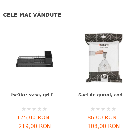
CELE MAI VÂNDUTE
Uscător vase, gri închis, aluminiu+plastic, 46.3x20x12.6 cm, Brabantia - 8710755117268
Saci de gunoi, cod M, 40 bucăţi, 60 l, Brabantia - 8710755138829
Rating:
Rating:
0%
0%
175,00 RON
86,00 RON
219,00 RON
108,00 RON