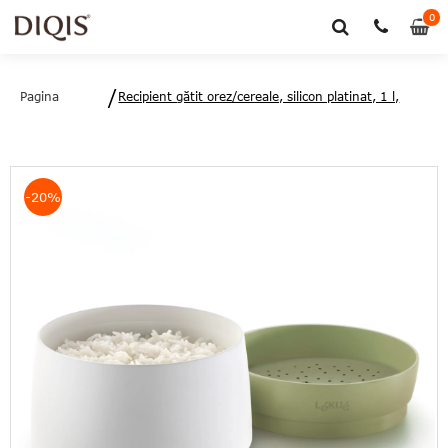
0
0
art
Pagina
Recipient gătit orez/cereale, silicon platinat, 1 l,
principală
Lékué - 8710755887864
-20%