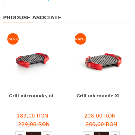
PRODUSE ASOCIATE
VÂNZARE
VÂNZARE
Grill microunde, oțel/silicon platinat, roșu, 25.2X14.7X5.4 cm, Lékué - 8710755881787
Grill microunde XL, oțel/silicon, roșu, 27X20.7X4.4 cm, Lékué - 8710755881800
183,00 RON
208,00 RON
229,00 RON
260,00 RON