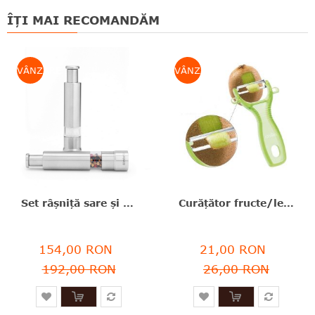
ÎȚI MAI RECOMANDĂM
VÂNZARE
VÂNZARE
Set râşniţă sare şi piper, inox, argintiu, 13.5x5.4x2.8 cm, Brabantia - 8710755611407
Curăţător fructe/legume, ABS+inox, verde, 13.4x8x2.5 cm, Pela Kiwi, Moha - 7611264457146
154,00 RON
21,00 RON
192,00 RON
26,00 RON