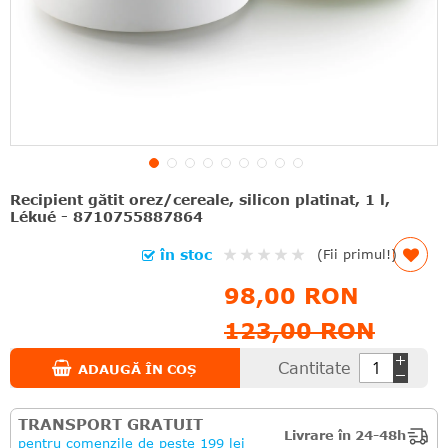
Recipient gătit orez/cereale, silicon platinat, 1 l,
Lékué - 8710755887864
Rating:
în stoc
(Fii primul!)
0%
98,00 RON
123,00 RON
Cantitate
ADAUGĂ ÎN COȘ
TRANSPORT GRATUIT
Livrare în 24-48h
pentru comenzile de peste 199 lei