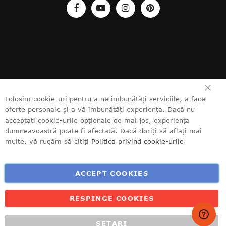
ÎN
Folosim cookie-uri pentru a ne îmbunătăți serviciile, a face
oferte personale și a vă îmbunătăți experiența. Dacă nu
acceptați cookie-urile opționale de mai jos, experiența
dumneavoastră poate fi afectată. Dacă doriți să aflați mai
multe, vă rugăm să citiți
Politica privind cookie-urile
ACCEPT COOKIES
RESPINGE COOKIES
SETARI