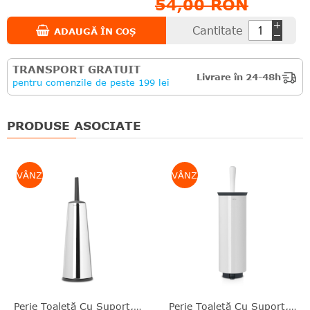
54,00 RON
Cantitate
ADAUGĂ ÎN COȘ
TRANSPORT GRATUIT
Livrare în 24-48h
pentru comenzile de peste 199 lei
PRODUSE ASOCIATE
VÂNZARE
VÂNZARE
Perie Toaletă Cu Suport, Inox Lucios, Argintiu, 42x12x12 Cm, ReNew, Brabantia - 8710755414640
Perie Toaletă Cu Suport, Inox, Alb, 43x13x11.5 Cm, Profile, Brabantia - 8710755483325