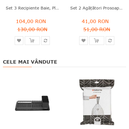
Set 3 Recipiente Baie, Plastic, Negru, 15.2x7.6x11.4 Cm, ReNew, Brabantia - 8710755281303
Set 2 Agățători Prosoape, Plastic, Negru, 4.8x4.8x3 Cm, ReNew, Brabantia - 8710755280320
104,00 RON
41,00 RON
130,00 RON
51,00 RON
CELE MAI VÂNDUTE