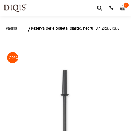
0
0
art
Pagina
Rezervă perie toaletă, plastic, negru, 37.2x8.8x8.8
principală
cm, ReNew, Brabantia - 8710755201240
-20%