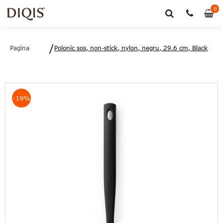
0
0
art
Pagina
Polonic sos, non-stick, nylon, negru, 29.6 cm, Black
principală
Line, Brabantia - 8710755365300
-19%