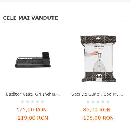
CELE MAI VÂNDUTE
Uscător Vase, Gri Închis, Aluminiu+plastic, 46.3x20x12.6 Cm, Brabantia - 8710755117268
Saci De Gunoi, Cod M, 40 Bucăţi, 60 L, Brabantia - 8710755138829
Rating:
Rating:
0%
0%
175,00 RON
86,00 RON
219,00 RON
108,00 RON