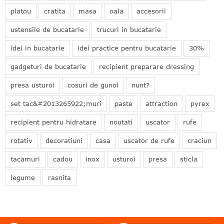
platou
cratita
masa
oala
accesorii
ustensile de bucatarie
trucuri in bucatarie
idei in bucatarie
idei practice pentru bucatarie
30%
gadgeturi de bucatarie
recipient preparare dressing
presa usturoi
cosuri de gunoi
nunt?
set tac&#2013265922;muri
paste
attraction
pyrex
recipient pentru hidratare
noutati
uscator
rufe
rotativ
decoratiuni
casa
uscator de rufe
craciun
tacamuri
cadou
inox
usturoi
presa
sticla
legume
rasnita