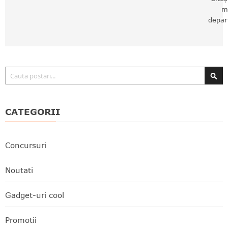
m
depar
Căutare
CATEGORII
Concursuri
Noutati
Gadget-uri cool
Promotii