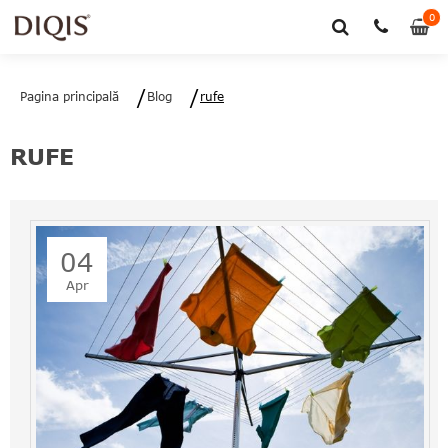
0
0
art
Pagina principală
Blog
rufe
RUFE
04
Apr