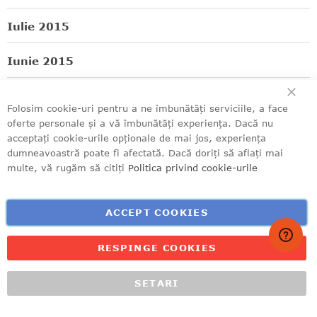
Iulie 2015
Iunie 2015
ÎN
Mai 2015
Folosim cookie-uri pentru a ne îmbunătăți serviciile, a face
oferte personale și a vă îmbunătăți experiența. Dacă nu
Aprilie 2015
acceptați cookie-urile opționale de mai jos, experiența
dumneavoastră poate fi afectată. Dacă doriți să aflați mai
Martie 2015
multe, vă rugăm să citiți
Politica privind cookie-urile
ETICHETE
ACCEPT COOKIES
RESPINGE COOKIES
diqis
brabantia
reduceri
bucatarie
accesorii bucatarie
razatoare multifunctionala
idei
SETARI
online
gadgeturi bucatarie
brabantia romania
ACASĂ
MENIU
CONTUL MEU
NOUTĂȚI
RECOMANDĂRI