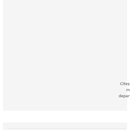
Citeș
m
depar