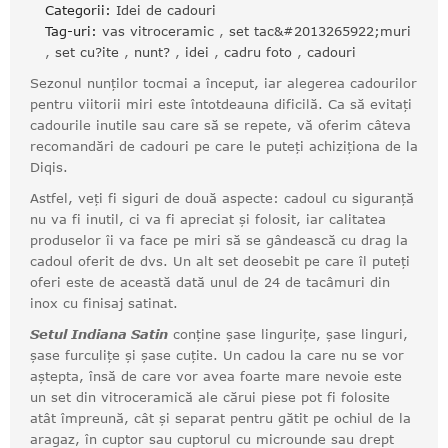
Categorii:
Idei de cadouri
Tag-uri:
vas vitroceramic
,
set tac&#2013265922;muri
,
set cu?ite
,
nunt?
,
idei
,
cadru foto
,
cadouri
Sezonul nunților tocmai a început, iar alegerea cadourilor
pentru viitorii miri este întotdeauna dificilă. Ca să evitați
cadourile inutile sau care să se repete, vă oferim câteva
recomandări de cadouri pe care le puteți achiziționa de la
Diqis.
Astfel, veți fi siguri de două aspecte: cadoul cu siguranță
nu va fi inutil, ci va fi apreciat și folosit, iar calitatea
produselor îi va face pe miri să se gândească cu drag la
cadoul oferit de dvs. Un alt set deosebit pe care îl puteți
oferi este de această dată unul de 24 de tacâmuri din
inox cu finisaj satinat.
Setul Indiana Satin
conține șase lingurițe, șase linguri,
șase furculițe și șase cuțite. Un cadou la care nu se vor
aștepta, însă de care vor avea foarte mare nevoie este
un set din vitroceramică ale cărui piese pot fi folosite
atât împreună, cât și separat pentru gătit pe ochiul de la
aragaz, în cuptor sau cuptorul cu microunde sau drept