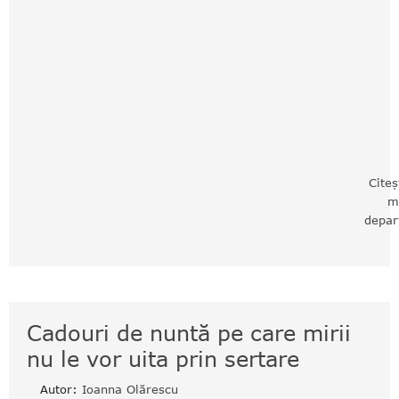
Citeș
m
depar
Cadouri de nuntă pe care mirii
nu le vor uita prin sertare
Autor:
Ioanna Olărescu