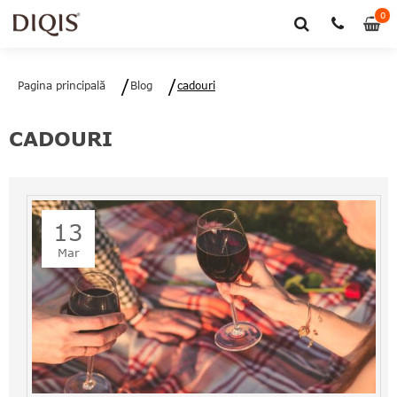
0
0
art
Pagina principală
Blog
cadouri
CADOURI
13
Mar