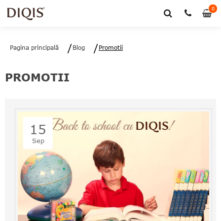
0
0
art
Pagina principală
Blog
Promotii
PROMOTII
15
Sep