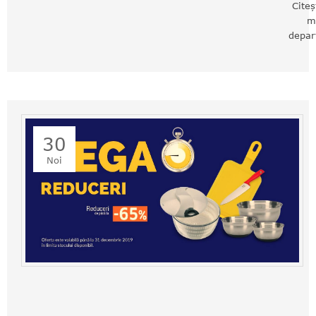
Citeș
m
depar
30
Noi