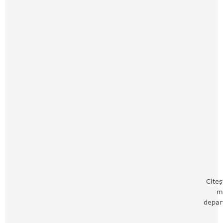
Citeș
m
depar