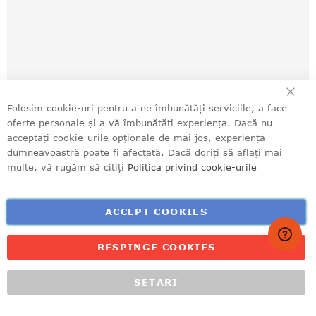
ÎN
Folosim cookie-uri pentru a ne îmbunătăți serviciile, a face
oferte personale și a vă îmbunătăți experiența. Dacă nu
acceptați cookie-urile opționale de mai jos, experiența
dumneavoastră poate fi afectată. Dacă doriți să aflați mai
multe, vă rugăm să citiți
Politica privind cookie-urile
ACCEPT COOKIES
RESPINGE COOKIES
SETARI
ACASĂ
MENIU
CONTUL MEU
NOUTĂȚI
RECOMANDĂRI