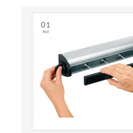
01
Noi