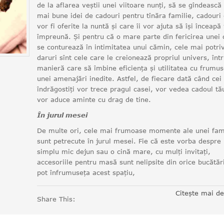
de la aflarea veștii unei viitoare nunți, să se gîndească 
mai bune idei de cadouri pentru tînăra familie, cadouri
vor fi oferite la nuntă și care îi vor ajuta să își înceapă
împreună. Și pentru că o mare parte din fericirea unei c
se conturează în intimitatea unui cămin, cele mai potriv
daruri sînt cele care le creionează propriul univers, înt
manieră care să îmbine eficiența și utilitatea cu frumu
unei amenajări inedite. Astfel, de fiecare dată când cei
îndrăgostiți vor trece pragul casei, vor vedea cadoul tău
vor aduce aminte cu drag de tine.
În jurul mesei
De multe ori, cele mai frumoase momente ale unei fami
sunt petrecute în jurul mesei. Fie că este vorba despre
simplu mic dejun sau o cină mare, cu mulți invitați,
accesoriile pentru masă sunt nelipsite din orice bucătări
pot înfrumuseța acest spațiu,
Citește mai d
Share This: