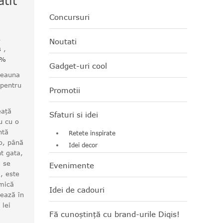
tit
Concursuri
,
Noutati
s
,
0%
Gadget-uri cool
deauna
 pentru
Promotii
eață
Sfaturi si idei
u cu o
ntă
Retete inspirate
o, până
Idei decor
t gata,
i se
Evenimente
ă, este
amică
Idei de cadouri
zează în
 lei
Fă cunoștință cu brand-urile Diqis!