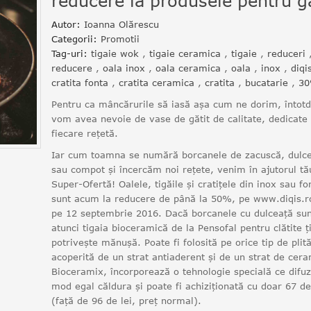
reducere la produsele pentru gă
Autor:
Ioanna Olărescu
Categorii:
Promotii
Tag-uri:
tigaie wok
,
tigaie ceramica
,
tigaie
,
reduceri
reducere
,
oala inox
,
oala ceramica
,
oala
,
inox
,
diqi
cratita fonta
,
cratita ceramica
,
cratita
,
bucatarie
,
3
Pentru ca mâncărurile să iasă așa cum ne dorim, întot
vom avea nevoie de vase de gătit de calitate, dedicate
fiecare rețetă.
Iar cum toamna se numără borcanele de zacuscă, dulc
sau compot și încercăm noi rețete, venim în ajutorul tă
Super-Ofertă! Oalele, tigăile și cratițele din inox sau fo
sunt acum la reducere de până la 50%, pe www.diqis.r
pe 12 septembrie 2016. Dacă borcanele cu dulceață sun
atunci tigaia bioceramică de la Pensofal pentru clătite ț
potrivește mănușă. Poate fi folosită pe orice tip de plit
acoperită de un strat antiaderent și de un strat de cer
Bioceramix, încorporează o tehnologie specială ce difu
mod egal căldura și poate fi achiziționată cu doar 67 de
(față de 96 de lei, preț normal).