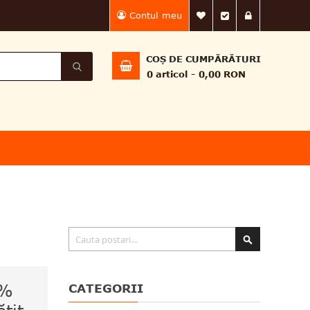
Contul meu
Lista Mea de dorin
Finalizează 
Intră în
COȘ DE CUMPĂRĂTURI
0
articol
0,00 RON
Căutare
0%
CATEGORII