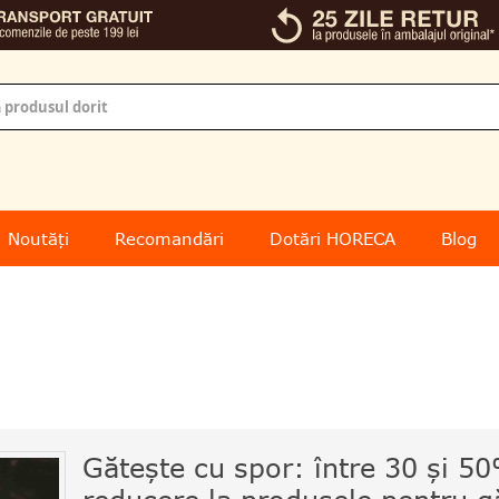
Noutăți
Recomandări
Dotări HORECA
Blog
Gătește cu spor: între 30 și 5