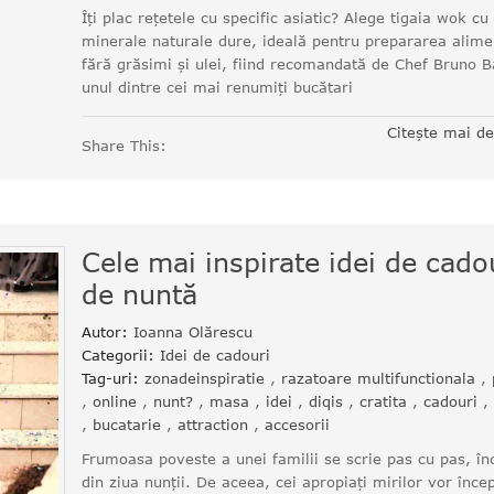
Îți plac rețetele cu specific asiatic? Alege tigaia wok cu
minerale naturale dure, ideală pentru prepararea alime
fără grăsimi și ulei, fiind recomandată de Chef Bruno B
unul dintre cei mai renumiți bucătari
Citește mai d
Share This:
Cele mai inspirate idei de cado
de nuntă
Autor:
Ioanna Olărescu
Categorii:
Idei de cadouri
Tag-uri:
zonadeinspiratie
,
razatoare multifunctionala
,
,
online
,
nunt?
,
masa
,
idei
,
diqis
,
cratita
,
cadouri
,
,
bucatarie
,
attraction
,
accesorii
Frumoasa poveste a unei familii se scrie pas cu pas, î
din ziua nunții. De aceea, cei apropiați mirilor vor înce