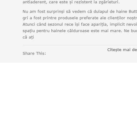
antiaderent, care este și rezistent la zgârieturi.
Nu am fost surprinși să vedem că dulapul de haine Butt
gri a fost printre produsele preferate ale clienților noștr
Atunci când sezonul rece își face apariția, implicit nevo
spațiu pentru hainele călduroase este mai mare. Ne b
că ați
Citește mai d
Share This: