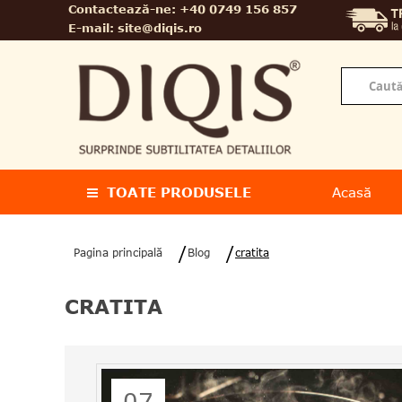
Contactează-ne:
+40 0749 156 857
E-mail:
site@diqis.ro
TOATE PRODUSELE
Acasă
Pagina principală
Blog
cratita
CRATITA
07