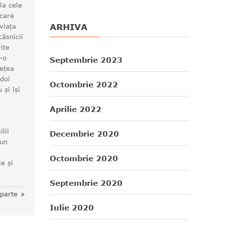
la cele
 care
ARHIVA
 viața
ăsnicii
ite
r-o
Septembrie 2023
sețea
 doi
Octombrie 2022
 și își
Aprilie 2022
lii
Decembrie 2020
 un
Octombrie 2020
e și
Septembrie 2020
eparte
Iulie 2020