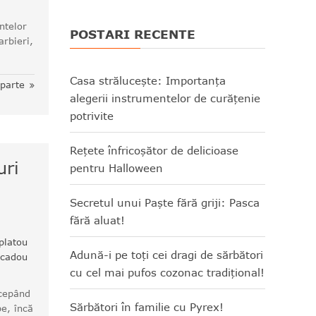
ntelor
POSTARI RECENTE
arbieri,
Casa strălucește: Importanța
eparte
alegerii instrumentelor de curățenie
potrivite
Rețete înfricoșător de delicioase
uri
pentru Halloween
Secretul unui Paște fără griji: Pasca
fără aluat!
platou
Adună-i pe toți cei dragi de sărbători
cadou
cu cel mai pufos cozonac tradițional!
ncepând
Sărbători în familie cu Pyrex!
pe, încă