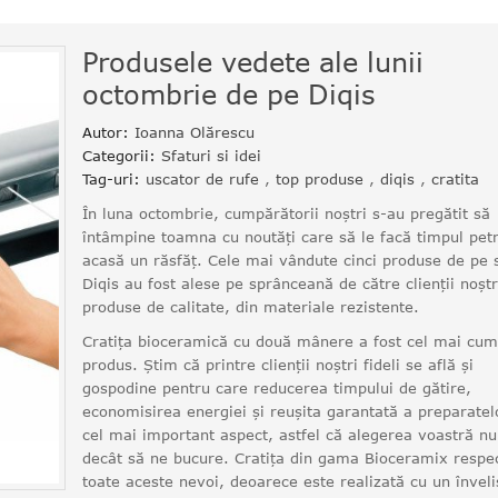
Produsele vedete ale lunii
octombrie de pe Diqis
Autor:
Ioanna Olărescu
Categorii:
Sfaturi si idei
Tag-uri:
uscator de rufe
,
top produse
,
diqis
,
cratita
În luna octombrie, cumpărătorii noștri s-au pregătit să
întâmpine toamna cu noutăți care să le facă timpul pet
acasă un răsfăț. Cele mai vândute cinci produse de pe s
Diqis au fost alese pe sprânceană de către clienții noștri
produse de calitate, din materiale rezistente.
Cratița bioceramică cu două mânere a fost cel mai cum
produs. Știm că printre clienții noștri fideli se află și
gospodine pentru care reducerea timpului de gătire,
economisirea energiei și reușita garantată a preparatel
cel mai important aspect, astfel că alegerea voastră n
decât să ne bucure. Cratița din gama Bioceramix respe
toate aceste nevoi, deoarece este realizată cu un înveli