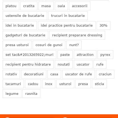
platou
cratita
masa
oala
accesorii
ustensile de bucatarie
trucuri in bucatarie
idei in bucatarie
idei practice pentru bucatarie
30%
gadgeturi de bucatarie
recipient preparare dressing
presa usturoi
cosuri de gunoi
nunt?
set tac&#2013265922;muri
paste
attraction
pyrex
recipient pentru hidratare
noutati
uscator
rufe
rotativ
decoratiuni
casa
uscator de rufe
craciun
tacamuri
cadou
inox
usturoi
presa
sticla
legume
rasnita