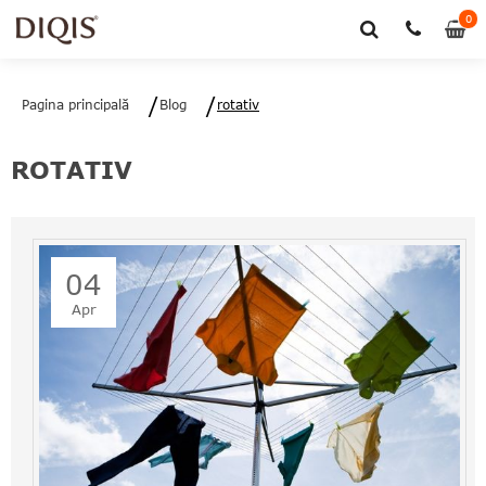
0
0
art
Pagina principală
Blog
rotativ
ROTATIV
04
Apr