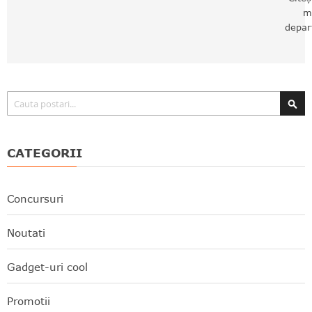
m
depar
Căutare
CATEGORII
Concursuri
Noutati
Gadget-uri cool
Promotii