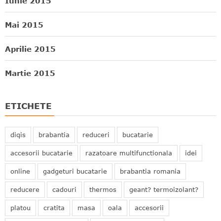
Iunie 2015
Mai 2015
Aprilie 2015
Martie 2015
ETICHETE
diqis
brabantia
reduceri
bucatarie
accesorii bucatarie
razatoare multifunctionala
idei
online
gadgeturi bucatarie
brabantia romania
reducere
cadouri
thermos
geant? termoizolant?
platou
cratita
masa
oala
accesorii