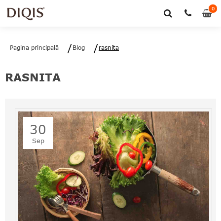
0
0
art
Pagina principală
Blog
rasnita
RASNITA
30
Sep