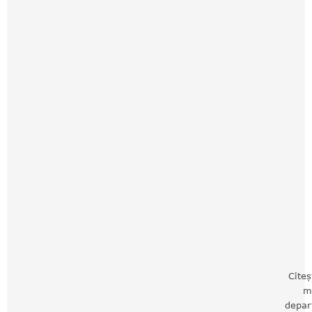
Citeș
m
depar