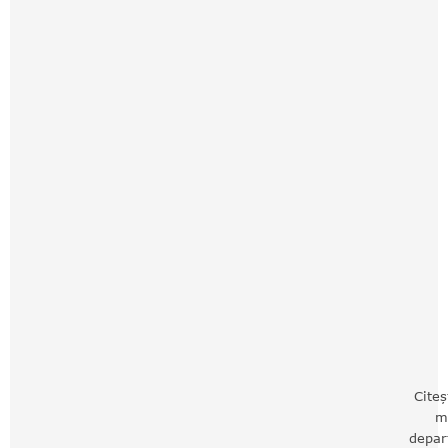
Citeș
m
depar