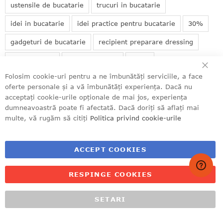
ustensile de bucatarie
trucuri in bucatarie
idei in bucatarie
idei practice pentru bucatarie
30%
gadgeturi de bucatarie
recipient preparare dressing
CL
presa usturoi
cosuri de gunoi
nunt?
Folosim cookie-uri pentru a ne îmbunătăți serviciile, a face
set tac&#2013265922;muri
paste
attraction
pyrex
oferte personale și a vă îmbunătăți experiența. Dacă nu
acceptați cookie-urile opționale de mai jos, experiența
recipient pentru hidratare
noutati
uscator
rufe
dumneavoastră poate fi afectată. Dacă doriți să aflați mai
rotativ
decoratiuni
casa
uscator de rufe
craciun
multe, vă rugăm să citiți
Politica privind cookie-urile
tacamuri
cadou
inox
usturoi
presa
sticla
ACCEPT COOKIES
legume
rasnita
RESPINGE COOKIES
SETARI
+40 749 156 857
site@diqis.ro
ACASĂ
MENIU
CONTUL MEU
NOUTĂȚI
RECOMANDĂRI