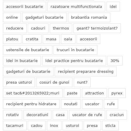
accesorii bucatarie
razatoare multifunctionala
idei
online
gadgeturi bucatarie
brabantia romania
reducere
cadouri
thermos
geant? termoizolant?
platou
cratita
masa
oala
accesorii
ustensile de bucatarie
trucuri in bucatarie
idei in bucatarie
idei practice pentru bucatarie
30%
gadgeturi de bucatarie
recipient preparare dressing
presa usturoi
cosuri de gunoi
nunt?
set tac&#2013265922;muri
paste
attraction
pyrex
recipient pentru hidratare
noutati
uscator
rufe
rotativ
decoratiuni
casa
uscator de rufe
craciun
tacamuri
cadou
inox
usturoi
presa
sticla