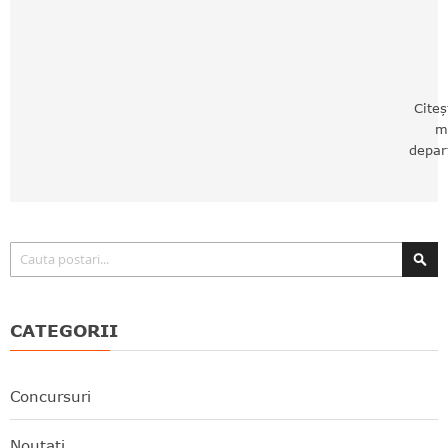
Citeș
m
depar
Căutare
CATEGORII
Concursuri
Noutati