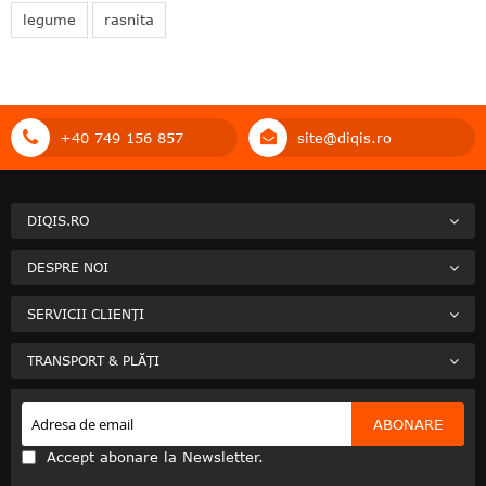
legume
rasnita
+40 749 156 857
site@diqis.ro
DIQIS.RO
DESPRE NOI
SERVICII CLIENȚI
TRANSPORT & PLĂȚI
ABONARE
Accept abonare la Newsletter.