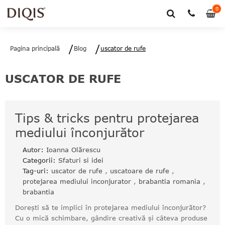
0
0
art
Pagina principală
Blog
uscator de rufe
USCATOR DE RUFE
Tips & tricks pentru protejarea
mediului înconjurător
Autor:
Ioanna Olărescu
Categorii:
Sfaturi si idei
Tag-uri:
uscator de rufe
,
uscatoare de rufe
,
protejarea mediului inconjurator
,
brabantia romania
,
brabantia
Dorești să te implici în protejarea mediului înconjurător?
Cu o mică schimbare, gândire creativă și câteva produse