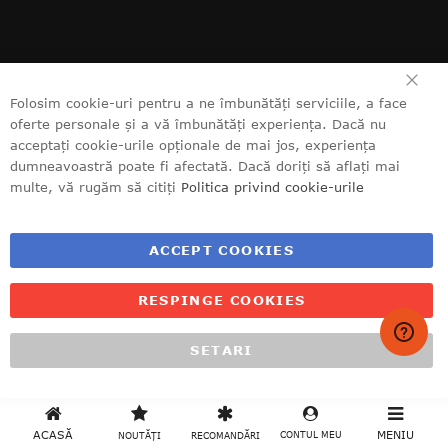
CL
Folosim cookie-uri pentru a ne îmbunătăți serviciile, a face
oferte personale și a vă îmbunătăți experiența. Dacă nu
acceptați cookie-urile opționale de mai jos, experiența
dumneavoastră poate fi afectată. Dacă doriți să aflați mai
multe, vă rugăm să citiți
Politica privind cookie-urile
ACCEPT COOKIES
RESPINGE COOKIES
SETARI
ACASĂ
MENIU
CONTUL MEU
NOUTĂȚI
RECOMANDĂRI