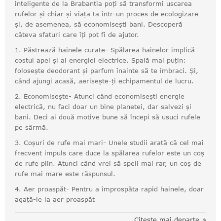
inteligente de la Brabantia poți să transformi uscarea
rufelor și chiar și viața ta într-un proces de ecologizare
și, de asemenea, să economisești bani. Descoperă
câteva sfaturi care îți pot fi de ajutor.
1. Păstrează hainele curate- Spălarea hainelor implică
costul apei și al energiei electrice. Spală mai puțin:
folosește deodorant și parfum înainte să te îmbraci. Și,
când ajungi acasă, aerisește-ți echipamentul de lucru.
2. Economisește- Atunci când economisești energie
electrică, nu faci doar un bine planetei, dar salvezi și
bani. Deci ai două motive bune să începi să usuci rufele
pe sârmă.
3. Coșuri de rufe mai mari- Unele studii arată că cel mai
frecvent impuls care duce la spălarea rufelor este un coș
de rufe plin. Atunci când vrei să speli mai rar, un coș de
rufe mai mare este răspunsul.
4. Aer proaspăt- Pentru a împrospăta rapid hainele, doar
agață-le la aer proaspăt
Citește mai departe