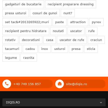
gadgeturi de bucatarie
recipient preparare dressing
presa usturoi
cosuri de gunoi
nunt?
set tac&#2013265922;muri
paste
attraction
pyrex
recipient pentru hidratare
noutati
uscator
rufe
rotativ
decoratiuni
casa
uscator de rufe
craciun
tacamuri
cadou
inox
usturoi
presa
sticla
legume
rasnita
+40 749 156 857
site@diqis.ro
DIQIS.RO