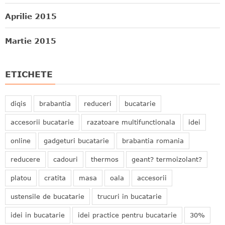
Aprilie 2015
Martie 2015
ETICHETE
diqis
brabantia
reduceri
bucatarie
accesorii bucatarie
razatoare multifunctionala
idei
online
gadgeturi bucatarie
brabantia romania
reducere
cadouri
thermos
geant? termoizolant?
platou
cratita
masa
oala
accesorii
ustensile de bucatarie
trucuri in bucatarie
idei in bucatarie
idei practice pentru bucatarie
30%