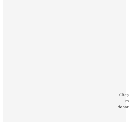
Citeș
m
depar