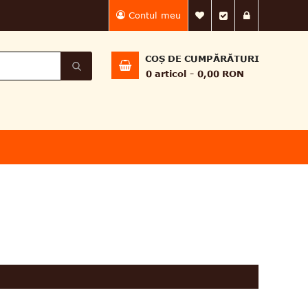
Contul meu
Lista Mea de dorin
Finalizează 
Intră în
COȘ DE CUMPĂRĂTURI
0
articol
0,00 RON