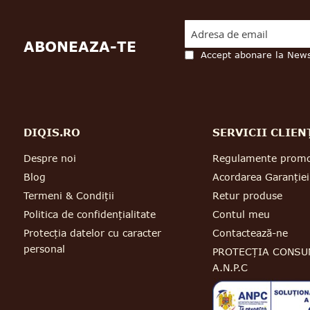
ABONEAZA-TE
Accept abonare la News
DIQIS.RO
SERVICII CLIEN
Despre noi
Regulamente promo
Blog
Acordarea Garanției
Termeni & Condiții
Retur produse
Politica de confidențialitate
Contul meu
Protecția datelor cu caracter
Contactează-ne
personal
PROTECȚIA CONSU
A.N.P.C