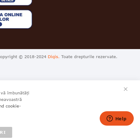
opyright © 2018-2024
Diqis.
Toate drepturile rezervate.
CLO
a vă îmbunătăți
mneavoastră
ind cookie-
RI