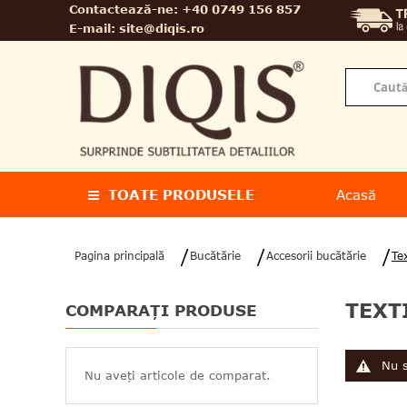
Contactează-ne:
+40 0749 156 857
E-mail:
site@diqis.ro
TOATE PRODUSELE
Acasă
Pagina principală
Bucătărie
Accesorii bucătărie
Te
TEXT
COMPARAȚI PRODUSE
Nu s
Nu aveți articole de comparat.