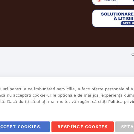
C
-uri pentru a ne îmbunătăți serviciile, a face oferte personale și 
acă nu acceptați cookie-urile opționale de mai jos, experiența du
ată. Dacă doriți să aflați mai multe, vă rugăm să citiți
Politica priv
CCEPT COOKIES
RESPINGE COOKIES
SETA