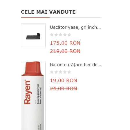
CELE MAI VANDUTE
Uscător vase, gri închis, aluminiu+plastic, 46.3x20x12.6 cm, Brabantia - 8710755117268
175,00 RON
219,00 RON
Baton curăţare fier de călcat, parfum de lămâie, 11.8x3 cm, Rayen - 8412955061630
19,00 RON
24,00 RON