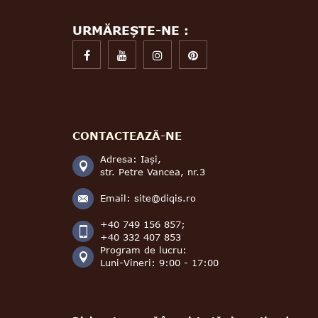
URMĂREȘTE-NE :
CONTACTEAZĂ-NE
Adresa: Iași,
str. Petre Vancea, nr.3
Email:
site@diqis.ro
+40 749 156 857;
+40 332 407 853
Program de lucru:
Luni-Vineri: 9:00 - 17:00