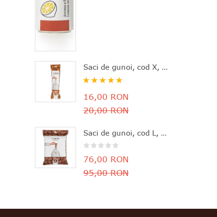
Saci de gunoi, cod X, 20 bucăţi, 10-12 l, Brabantia - 8710755116728
Rating:
100%
16,00 RON
20,00 RON
Saci de gunoi, cod L, 40 bucăţi, 40-45 l, Brabantia - 8710755138645
76,00 RON
95,00 RON