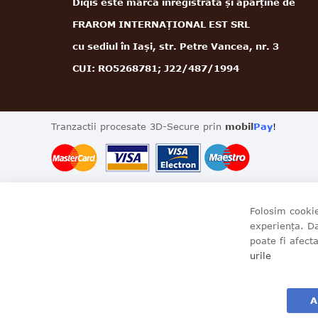
Diqis este marcă înregistrată și aparține de
FRAROM INTERNAȚIONAL EST SRL
cu sediul în Iași, str. Petre Vancea, nr. 3
CUI: RO5268781; J22/487/1994
Tranzactii procesate 3D-Secure prin
mobil
Pay
!
Folosim cookie
experiența. D
poate fi afect
urile
A