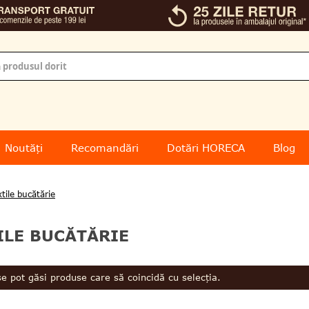
Noutăți
Recomandări
Dotări HORECA
Blog
xtile bucătărie
ILE BUCĂTĂRIE
e pot găsi produse care să coincidă cu selecția.