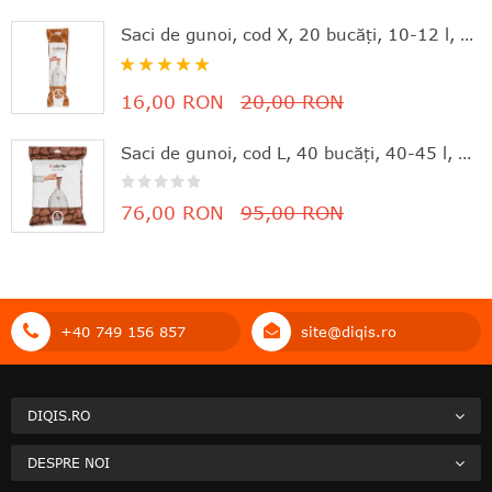
Saci de gunoi, cod X, 20 bucăţi, 10-12 l, Brabantia - 8710755116728
Rating:
100%
16,00 RON
20,00 RON
Saci de gunoi, cod L, 40 bucăţi, 40-45 l, Brabantia - 8710755138645
76,00 RON
95,00 RON
+40 749 156 857
site@diqis.ro
DIQIS.RO
DESPRE NOI