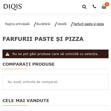
0
0
art
Pagina principală
Bucătărie
Veselă
Farfurii paste şi pizza
FARFURII PASTE ŞI PIZZA
Nu se pot găsi produse care să coincidă cu selecția.
COMPARAȚI PRODUSE
Nu aveți articole de comparat.
CELE MAI VANDUTE