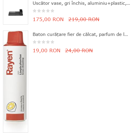
Uscător vase, gri închis, aluminiu+plastic, 46.3x20x12.6 cm, Brabantia - 8710755117268
175,00 RON
219,00 RON
Baton curăţare fier de călcat, parfum de lămâie, 11.8x3 cm, Rayen - 8412955061630
19,00 RON
24,00 RON