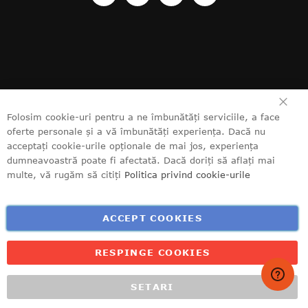
ÎN
Folosim cookie-uri pentru a ne îmbunătăți serviciile, a face
oferte personale și a vă îmbunătăți experiența. Dacă nu
acceptați cookie-urile opționale de mai jos, experiența
dumneavoastră poate fi afectată. Dacă doriți să aflați mai
multe, vă rugăm să citiți
Politica privind cookie-urile
ACCEPT COOKIES
RESPINGE COOKIES
SETARI