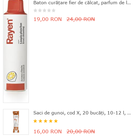
Baton curăţare fier de călcat, parfum de lămâie, 11.8x3 cm, Rayen - 8412955061630
19,00 RON
24,00 RON
Saci de gunoi, cod X, 20 bucăţi, 10-12 l, Brabantia - 8710755116728
Rating:
100%
16,00 RON
20,00 RON