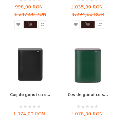
0%
0%
998,00 RON
1.035,00 RON
1.247,00 RON
1.294,00 RON
Coş de gunoi cu soft touch, negru, inox mat, 60 l, Bo Touch, Brabantia - 8710755223020
Coş de gunoi cu soft touch, 2 compartimente, verde închis, inox, 2x30 l, Bo Touch, Brabantia - 8710755304224
Rating:
Rating:
0%
0%
1.074,00 RON
1.078,00 RON