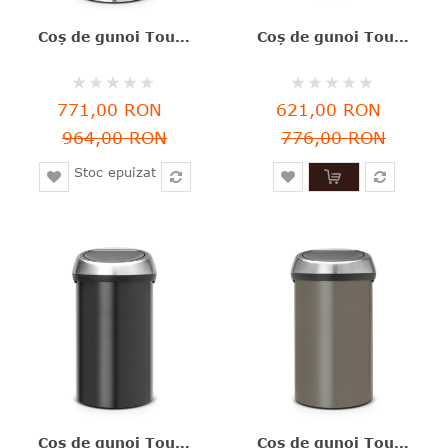
Coş de gunoi Touch Bin, argintiu, inox, 60 l, Brabantia - 8710755107962
Coş de gunoi Touch Bin, verde închis, inox, 30l, NewIcon, Brabantia - 8710755304262
Rating:
Rating:
0%
0%
771,00 RON
621,00 RON
964,00 RON
776,00 RON
Stoc epuizat
Coş de gunoi Touch, negru mat, inox, 60 l, capac anti-amprente, Brabantia - 8710755402548
Coş de gunoi Touch, gri închis, inox, 60 l, Brabantia - 8710755402463