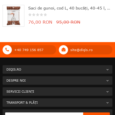
Saci de gunoi, cod L, 40 bucăţi, 40-45 l, Brabantia - 8710755138645
76,00 RON
95,00 RON
+40 749 156 857
site@diqis.ro
DIQIS.RO
DESPRE NOI
SERVICII CLIENȚI
TRANSPORT & PLĂȚI