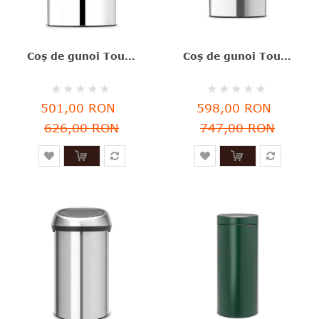
Coş de gunoi Touch, argintiu, inox lucios, 10 l, Brabantia - 8710755477201
Coş de gunoi Touch, argintiu, inox mat, 10 l, Brabantia - 8710755477225
Rating:
Rating:
0%
0%
501,00 RON
598,00 RON
626,00 RON
747,00 RON