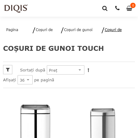
0
0
art
Pagina
Coșuri de
Coşuri de gunoi
Coşuri de
principală
gunoi
bucătărie
gunoi Touch
COŞURI DE GUNOI TOUCH
Sortați după
pe pagină
Afișați
le
le