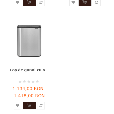
Coş de gunoi cu soft touch, argintiu, inox, 60 l, Bo Touch, Brabantia - 8710755223082
Rating:
0%
1.134,00 RON
1.418,00 RON