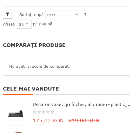
Sortați după
pe pagină
Afișați
COMPARAȚI PRODUSE
Nu aveți articole de comparat.
CELE MAI VANDUTE
Uscător vase, gri închis, aluminiu+plastic, 46.3x20x12.6 cm, Brabantia - 8710755117268
175,00 RON
219,00 RON