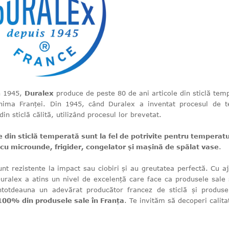
n 1945,
Duralex
produce de peste 80 de ani articole din sticlă te
inima Franței. Din 1945, când Duralex a inventat procesul de t
din sticlă călită, utilizând procesul lor brevetat.
 din sticlă temperată sunt la fel de potrivite pentru temperaturi
 cu microunde, frigider, congelator și mașină de spălat vase
.
nt rezistente la impact sau ciobiri și au greutatea perfectă. Cu aju
Duralex a atins un nivel de excelență care face ca produsele sale
totdeauna un adevărat producător francez de sticlă și produ
00% din produsele sale în Franța
. Te invităm să decoperi calit