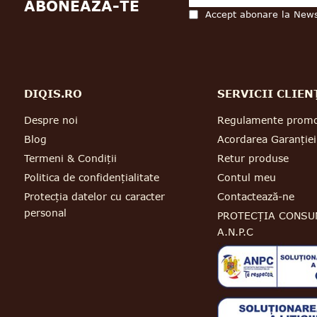
ABONEAZA-TE
Accept abonare la News
DIQIS.RO
SERVICII CLIEN
Despre noi
Regulamente promo
Blog
Acordarea Garanției
Termeni & Condiții
Retur produse
Politica de confidențialitate
Contul meu
Protecția datelor cu caracter
Contactează-ne
personal
PROTECȚIA CONSU
A.N.P.C