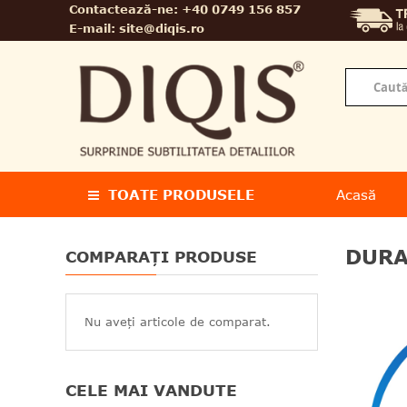
Contactează-ne:
+40 0749 156 857
E-mail:
site@diqis.ro
TOATE PRODUSELE
Acasă
DURA
COMPARAȚI PRODUSE
Nu aveți articole de comparat.
CELE MAI VANDUTE