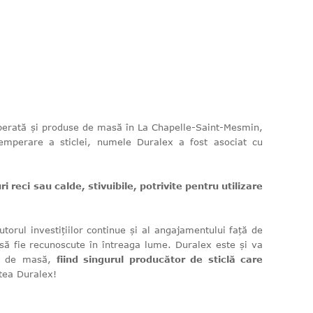
mperată și produse de masă în La Chapelle-Saint-Mesmin,
emperare a sticlei, numele Duralex a fost asociat cu
 reci sau calde, stivuibile, potrivite pentru utilizare
torul investițiilor continue și al angajamentului față de
 să fie recunoscute în întreaga lume. Duralex este și va
se de masă,
fiind singurul producător de sticlă care
atea Duralex!