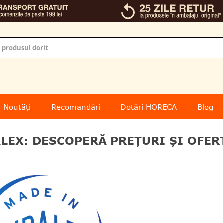
Noutăți
Recomandări
Dotări HORECA
Blog
LEX: DESCOPERĂ PREŢURI ŞI OFER