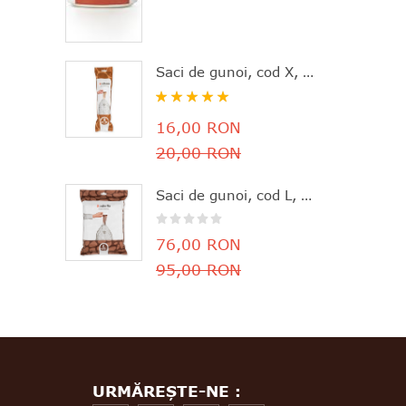
Saci de gunoi, cod X, 20 bucăţi, 10-12 l, Brabantia - 8710755116728
Rating:
100%
16,00 RON
20,00 RON
Saci de gunoi, cod L, 40 bucăţi, 40-45 l, Brabantia - 8710755138645
76,00 RON
95,00 RON
URMĂREȘTE-NE :