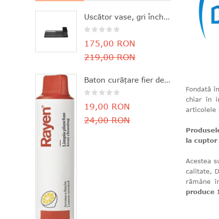
Uscător vase, gri închis, aluminiu+plastic, 46.3x20x12.6 cm, Brabantia - 8710755117268
175,00 RON
219,00 RON
Baton curăţare fier de călcat, parfum de lămâie, 11.8x3 cm, Rayen - 8412955061630
Fondată î
chiar în 
19,00 RON
articolele 
24,00 RON
Produsele
la cuptor
Acestea su
calitate, 
rămâne în
produce 1