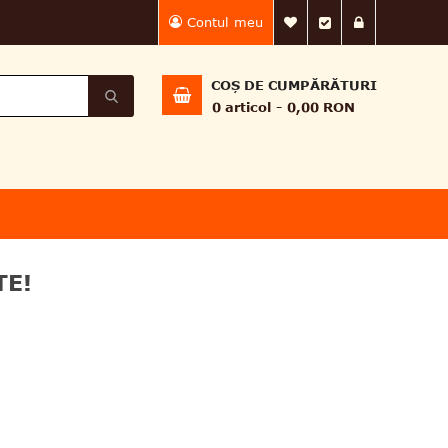
Contul meu
Lista Mea de dorin
Finalizează 
Intră în
COȘ DE CUMPĂRĂTURI
0
articol
0,00 RON
TE!