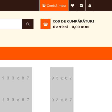
Contul meu
Lista Mea de dorin
Finalizează 
Intră în
COȘ DE CUMPĂRĂTURI
0
articol
0,00 RON