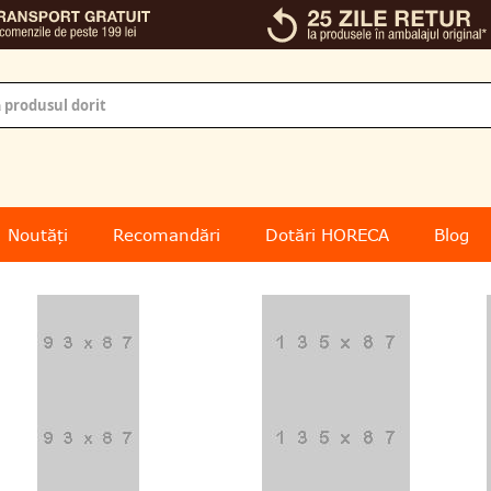
Noutăți
Recomandări
Dotări HORECA
Blog