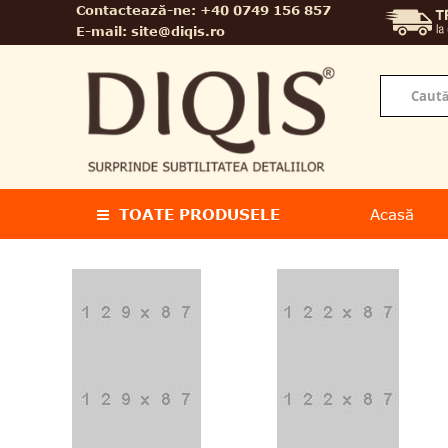
Contactează-ne:
+40 0749 156 857
E-mail:
site@diqis.ro
TOATE PRODUSELE
Acasă