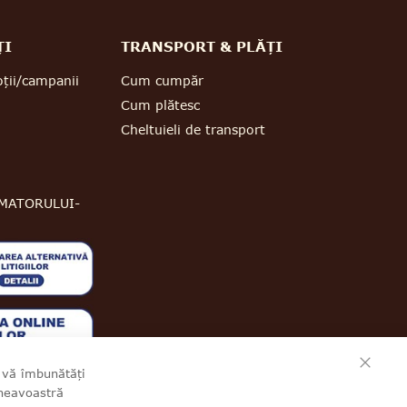
ȚI
TRANSPORT & PLĂȚI
ții/campanii
Cum cumpăr
Cum plătesc
Cheltuieli de transport
MATORULUI-
CLO
a vă îmbunătăți
mneavoastră