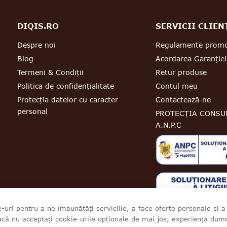
DIQIS.RO
SERVICII CLIEN
Despre noi
Regulamente promo
Blog
Acordarea Garanției
Termeni & Condiții
Retur produse
Politica de confidențialitate
Contul meu
Protecția datelor cu caracter
Contactează-ne
personal
PROTECȚIA CONSU
A.N.P.C
-uri pentru a ne îmbunătăți serviciile, a face oferte personale și 
acă nu acceptați cookie-urile opționale de mai jos, experiența du