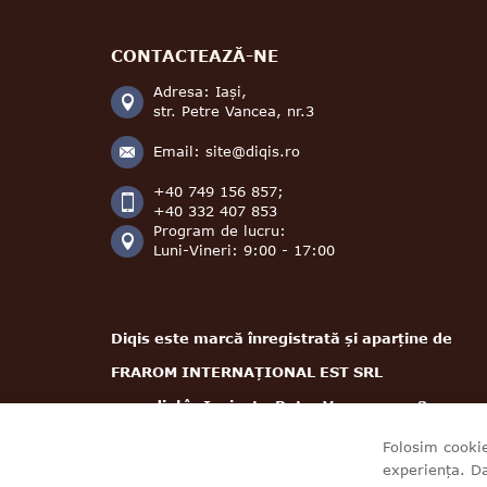
CONTACTEAZĂ-NE
Adresa: Iași,
str. Petre Vancea, nr.3
Email:
site@diqis.ro
+40 749 156 857;
+40 332 407 853
Program de lucru:
Luni-Vineri: 9:00 - 17:00
Diqis este marcă înregistrată și aparține de
FRAROM INTERNAȚIONAL EST SRL
cu sediul în Iași, str. Petre Vancea, nr. 3
CUI: RO5268781; J22/487/1994
Folosim cookie
experiența. D