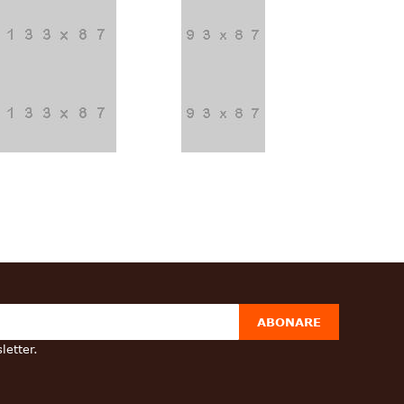
ABONARE
letter.