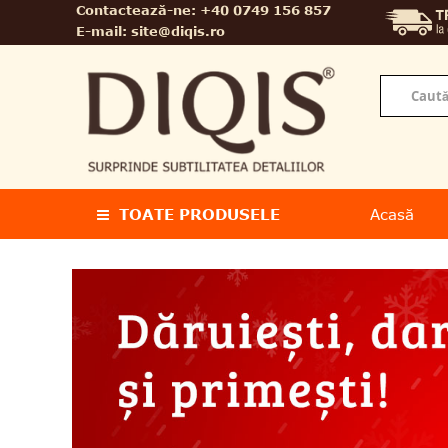
Contactează-ne:
+40 0749 156 857
E-mail:
site@diqis.ro
TOATE PRODUSELE
Acasă