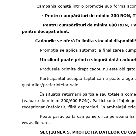
Campania constă într-o promoție sub forma acor
-
Pentru cumpărături de minim 300 RON, TVA
- Pentru cumpărături de minim 600 RON, TVA
pentru decupat aluat.
Cadourile se oferă în limita stocului disponibil! A
Promoția se aplică automat la finalizarea cumpărătu
Un client poate primi o singură dată cadouri
Produsele primite drept cadou nu este obligatoriu să
Participantul acceptă faptul că nu poate alege cadoul
gusturilor/preferințelor sale.
În situația returnării parțiale sau totale a comenzii
(valoare de minim 300/600 RON), Participantul înțelege c
recepționat (nefolosit, fără deprecieri, în ambalajul origi
Poate participa la campanie orice persoană fizică sau 
www.diqis.ro.
SECȚIUNEA 5. PROTECȚIA DATELOR CU C