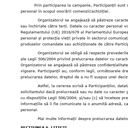
Prin participarea la campanie, Participanții sun
personal în scopul onorării comenzii/achiziției.
Organizatorul se angajează să păstreze caracterul con
sau închiriate către terți. Datele cu caracter personal v
Regulamentului (UE) 2016/679 al Parlamentului European ș
personal și protecția vieții private în sectorul comunica
produselor comandate sau achiziționate de către Partici
Organizatorul se obligă să respecte prevederile Regul
ale Legii 506/2004 privind prelucrarea datelor cu caracte
Organizatorul se angajează să păstreze confidențialitate
vigoare. Participanții au, conform legii, următoarele dre
prelucrarea datelor, dreptul de a nu fi suspus unei decizi
Astfel, la cererea scrisă a Participanților, datată 
solicitantului dacă prelucrează sau nu date cu caracter 
cu dispozițiile Legii 506/2004; și/sau (c) să înceteze pr
informațiile să îi fie comunicate la o anumită adresă, c
personal.
Mai multe informații despre prelucrarea datelor cu 
SECȚIUNEA 6. LITIGII