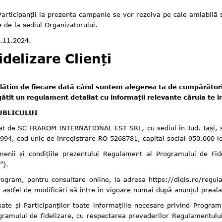
ipanții la prezenta campanie se vor rezolva pe cale amiabilă sau, 
 de la sediul Organizatorului.
29.11.2024.
elizare Clienți
răsplătim de fiecare dată când suntem alegerea ta de cumpărătu
it un regulament detaliat cu informații relevante căruia te inv
UBLICULUI
at de SC FRAROM INTERNATIONAL EST SRL, cu sediul în Jud. Iași, str.
994, cod unic de înregistrare RO 5268781, capital social 950.000 l
menii și condițiile prezentului Regulament al Programului de Fidel
”).
program, pentru consultare online, la adresa https://diqis.ro/regu
stfel de modificări să intre în vigoare numai după anunțul prealab
te și Participanților toate informațiile necesare privind Programul
gramului de fidelizare, cu respectarea prevederilor Regulamentului 