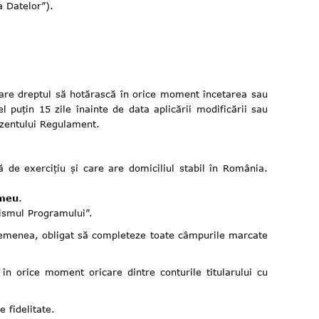
a Datelor”).
 are dreptul să hotărască în orice moment încetarea sau
 puțin 15 zile înainte de data aplicării modificării sau
ezentului Regulament.
 de exercițiu și care are domiciliul stabil în România.
 meu
.
ismul Programului”.
e asemenea, obligat să completeze toate câmpurile marcate
în orice moment oricare dintre conturile titularului cu
 fidelitate.