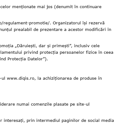
celor menționate mai jos (denumit în continuare
/regulament-promotie/. Organizatorul își rezervă
unțul prealabil de prezentare a acestor modificări în
ția „Dăruiești, dar și primești”, inclusiv cele
lamentului privind protecția persoanelor fizice în ceea
ind Protecția Datelor”).
e-ul
www.diqis.ro
, la achiziționarea de produse în
nsiderare numai comenzile plasate pe site-ul
teresați, prin intermediul paginilor de social media