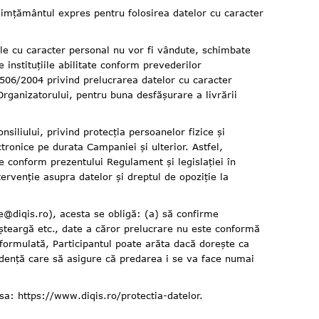
simțământul expres pentru folosirea datelor cu caracter
e cu caracter personal nu vor fi vândute, schimbate
 instituțiile abilitate conform prevederilor
 506/2004 privind prelucrarea datelor cu caracter
 Organizatorului, pentru buna desfășurare a livrării
ului, privind protecția persoanelor fizice și
ctronice pe durata Campaniei și ulterior. Astfel,
ze conform prezentului Regulament și legislației în
tervenție asupra datelor și dreptul de opoziție la
te@diqis.ro
), acesta se obligă: (a) să confirme
, șteargă etc., date a căror prelucrare nu este conformă
a formulată, Participantul poate arăta dacă dorește ca
ondență care să asigure că predarea i se va face numai
esa:
https://www.diqis.ro/protectia-datelor
.