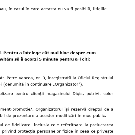
în cazul în care aceasta nu va fi posibilă, litigiile
ri. Pentru a înțelege cât mai bine despre cum
ităm să îi acorzi 5 minute pentru a-l citi:
 Petre Vancea, nr. 3, înregistrată la Oficiul Registrului
ei (denumită în continuare „Organizator”).
izare pentru clienții magazinului Diqis, potrivit celor
lament-promotie/. Organizatorul își rezervă dreptul de a
il de prezentare a acestor modificări în mod public.
 de fidelizare, inclusiv cele referitoare la prelucrarea
privind protecția persoanelor fizice în ceea ce privește