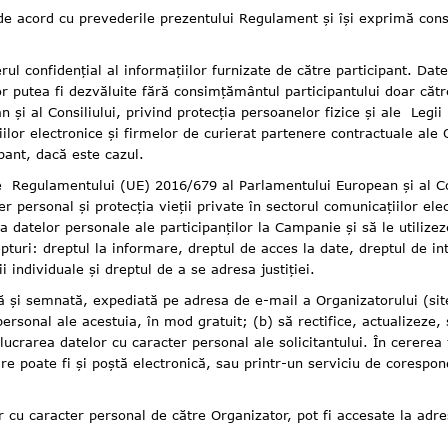
t de acord cu prevederile prezentului Regulament și își exprimă con
fidențial al informațiilor furnizate de către participant. Datel
or putea fi dezvăluite fără consimțământul participantului doar către
i al Consiliului, privind protecția persoanelor fizice și ale Legii
țiilor electronice și firmelor de curierat partenere contractuale ale
pant, dacă este cazul.
amentului (UE) 2016/679 al Parlamentului European și al Consili
r personal și protecția vieții private în sectorul comunicațiilor ele
a datelor personale ale participanților la Campanie și să le utilize
pturi: dreptul la informare, dreptul de acces la date, dreptul de in
i individuale și dreptul de a se adresa justiției.
și semnată, expediată pe adresa de e-mail a Organizatorului (
si
personal ale acestuia, în mod gratuit; (b) să rectifice, actualizeze
elucrarea datelor cu caracter personal ale solicitantului. În cerere
are poate fi și poștă electronică, sau printr-un serviciu de coresp
caracter personal de către Organizator, pot fi accesate la adr