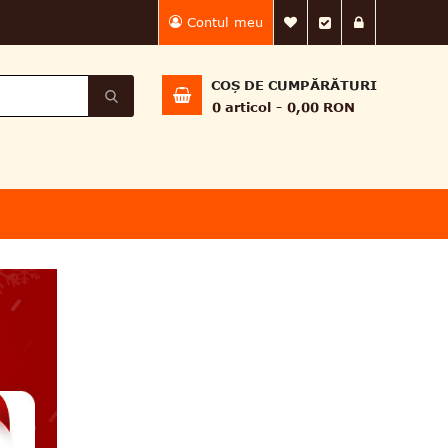
Contul meu
Lista Mea de dorin
Finalizează 
Intră în
COȘ DE CUMPĂRĂTURI
0
articol
0,00 RON