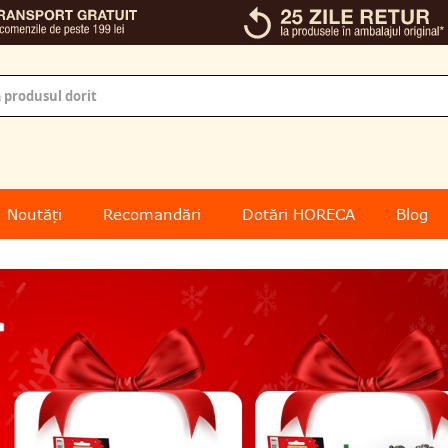
Noutăți
Recomandări
Dotări HORECA
Blog