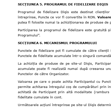
SECȚIUNEA 5. PROGRAMUL DE FIDELIZARE DIQIS
Programul de fidelizare Diqis este destinat clienților
întreprinse, Puncte ce vor fi convertite în RON.
Valoare
putea fi folosite numai la achiziționarea de produse de p
Participarea la programul de fidelizare este gratuită 
Programului”.
SECȚIUNEA 6. MECANISMUL PROGRAMULUI
Punctele de fidelizare pot fi cumulate de către clienții
Punctele de fidelitate acumulate într-o singură comandă
La achiziția de produse de pe site-ul Diqis, Participa
acumulate poate fi realizată numai după creearea unui 
Punctelor de către Organizator.
Valoarea pe care o poate achita Participantul cu Punc
permite achitarea întregului coș de cumpărături prin int
achitată de Participant prin altă modalitate (rambu
fidelitate cumulate în cont.
Următoarele acțiuni întreprinse pe site-ul Diqis deter