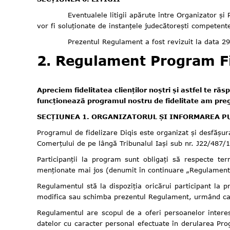
Eventualele litigii apărute între Organizator și Partic
vor fi soluționate de instanțele judecătorești competente
Prezentul Regulament a fost revizuit la data 
2. Regulament Program Fid
Apreciem fidelitatea clienților noștri și astfel te 
funcționează programul nostru de fidelitate am pregăt
SECȚIUNEA 1. ORGANIZATORUL ȘI INFORMAREA P
Programul de fidelizare Diqis este organizat și desfășur
Comerțului de pe lângă Tribunalul Iași sub nr. J22/487/1
Participanții la program sunt obligați să respecte ter
menționate mai jos (denumit în continuare „Regulament
Regulamentul stă la dispoziția oricărui participant la 
modifica sau schimba prezentul Regulament, urmând ca a
Regulamentul are scopul de a oferi persoanelor interesa
datelor cu caracter personal efectuate în derularea Pro