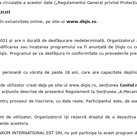
ra circulație a acestor date („Regulamentul General privind Protecți
ULUI
n exlusivitate online, pe site-ul
www.diqis.ro
.
.2021 și are o durată de desfășurare nedeterminată. Organizatorul
dificarea sau încetarea programului va fi anunțată de Diqis cu cel
 Diqis. Programul se va desfășura în conformitate cu prevederile pr
e persoană cu vârsta de peste 18 ani, care are capacitate deplină
 de utilizator creat deja pe site-ul www.diqis.ro, secțiunea
Contul
e acțiunile descrise de prezentul Regulament la Secțiunea „6.Mecan
pentru procesul de înscriere, cu date reale. Participantul este, d
t de utilizator, Organizatorul își rezervă dreptul de a dezactiva 
rente acestora.
RAROM INTERNATIONAL EST SRL nu pot participa la acest program de