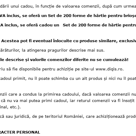
dării unui cadou, în funcție de valoarea comenzii, după cum urme
 inclus, se oferă un Set de 200 forme de hârtie pentru brioș
 inclus, se oferă cadou un Set de 200 forme de hârtie pentru
cestea pot fi eventual înlocuite cu produse similare, exclusiv
rilor, la atingerea pragurilor descrise mai sus.
le descrise și valorile comenzilor diferite nu se cumulează!
 fie disponibile pentru achiziție pe site-ul www.diqis.ro.
 primit, nu îl poate schimba cu un alt produs și nici nu îl poa
 care a condus la primirea cadoului, dacă valoarea comenzii nu m
ă nu va mai putea primi cadoul, iar returul comenzii va fi însoțit 
nal, etc.).
juridică, de pe teritoriul României, care achiziționează produse
ARACTER PERSONAL