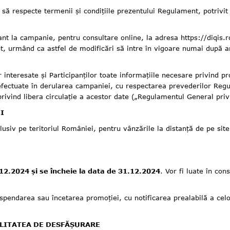
especte termenii și condițiile prezentului Regulament, potrivit 
a campanie, pentru consultare online, la adresa https://diqis.ro
 urmând ca astfel de modificări să intre în vigoare numai după an
ate și Participanților toate informațiile necesare privind promo
efectuate în derularea campaniei, cu respectarea prevederilor Regu
privind libera circulație a acestor date („Regulamentul General priv
I
e teritoriul României, pentru vânzările la distanță de pe sit
12.2024 și se încheie la data de 31.12.2024
. Vor fi luate în co
a sau încetarea promoției, cu notificarea prealabilă a celor in
ALITATEA DE DESFĂȘURARE