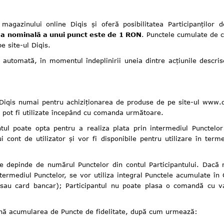
 magazinului online Diqis și oferă posibilitatea Participanților
a nominală a unui punct este de 1 RON
. Punctele cumulate de c
e site-ul Diqis.
și automată, în momentul îndeplinirii uneia dintre acțiunile desc
 Diqis numai pentru achiziționarea de produse de pe site-ul www.di
 pot fi utilizate începând cu comanda următoare.
ntul poate opta pentru a realiza plata prin intermediul Punctelor 
cont de utilizator și vor fi disponibile pentru utilizare în ter
te depinde de numărul Punctelor din contul Participantului. Dacă
ermediul Punctelor, se vor utiliza integral Punctele acumulate în 
rs sau card bancar); Participantul nu poate plasa o comandă cu
mină acumularea de Puncte de fidelitate, după cum urmează: