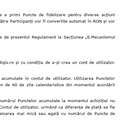
 de a primi Puncte de fidelizare pentru diverse acțiuni
ătre Participanți vor fi convertite automat în RON și vor
rise de prezentul Regulament la Secțiunea „6.Mecanismul
qis.ro și cu condiția de a-și crea un cont de utilizator.
acumulate în contul de utilizator. Utilizarea Punctelor
men de 60 de zile calendaristice din momentul acordării
 numărul Punctelor acumulate la momentul achiziției nu
Contul de utilizator, urmând ca diferența de plată sa fie
 valoarea mai mică sau egală cu numărul de Puncte de