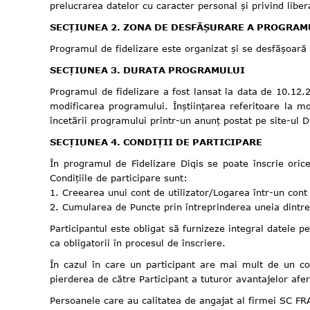
prelucrarea datelor cu caracter personal și privind libe
SECȚIUNEA 2. ZONA DE DESFĂȘURARE A PROGRAM
Programul de fidelizare este organizat și se desfășoară î
SECȚIUNEA 3. DURATA PROGRAMULUI
Programul de fidelizare a fost lansat la data de 10.12
modificarea programului. Înștiințarea referitoare la mo
încetării programului printr-un anunț postat pe site-ul
SECȚIUNEA 4. CONDIȚII DE PARTICIPARE
În programul de Fidelizare Diqis se poate înscrie oric
Condițiile de participare sunt:
1. Creearea unui cont de utilizator/Logarea într-un cont
2. Cumularea de Puncte prin întreprinderea uneia dintr
Participantul este obligat să furnizeze integral datele 
ca obligatorii în procesul de înscriere.
În cazul în care un participant are mai mult de un con
pierderea de către Participant a tuturor avantajelor afe
Persoanele care au calitatea de angajat al firmei SC F