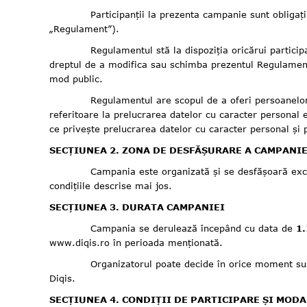
Participanții la prezenta campanie sunt obligați să r
„Regulament”).
Regulamentul stă la dispoziția oricărui participant l
dreptul de a modifica sau schimba prezentul Regulament,
mod public.
Regulamentul are scopul de a oferi persoanelor interes
referitoare la prelucrarea datelor cu caracter personal 
ce privește prelucrarea datelor cu caracter personal și 
SECȚIUNEA 2. ZONA DE DESFĂȘURARE A CAMPANIE
Campania este organizată și se desfășoară exclusiv p
condițiile descrise mai jos.
SECȚIUNEA 3. DURATA CAMPANIEI
Campania se derulează începând cu data de
1.
www.diqis.ro
în perioada menționată.
Organizatorul poate decide în orice moment suspendare
Diqis.
SECȚIUNEA 4. CONDIȚII DE PARTICIPARE ȘI MOD