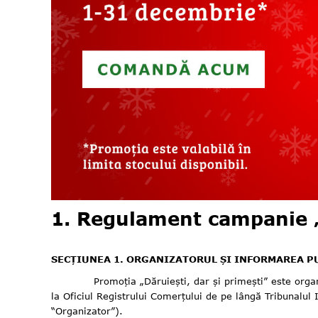
1.
Regulament campanie „D
SECȚIUNEA 1. ORGANIZATORUL ȘI INFORMAREA P
Promoția „Dăruiești, dar și primești” este organizat
la Oficiul Registrului Comerțului de pe lângă Tribunalul
“Organizator”).