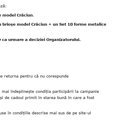
ază:
e model Crăciun
.
 brioșe model Crăciun + un Set 10 forme metalice
 ca urmare a deciziei Organizatorului.
te returna pentru că nu corespunde
ai îndeplinește condiția participării la campanie
și de cadoul primit în starea bună în care a fost
 în condițiile descrise mai sus de pe site-ul