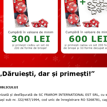
ăruiești, dar și primești!”
UBLICULUI
ă și desfășurată de SC FRAROM INTERNATIONAL EST SRL, cu sediul î
 Iași sub nr. J22/487/1994, cod unic de înregistrare RO 5268781, cap