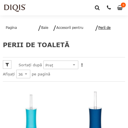
0
0
art
Pagina
Baie
Accesorii pentru
Perii de
principală
baie
toaletă
PERII DE TOALETĂ
Sortați după
pe pagină
Afișați
le
le
le