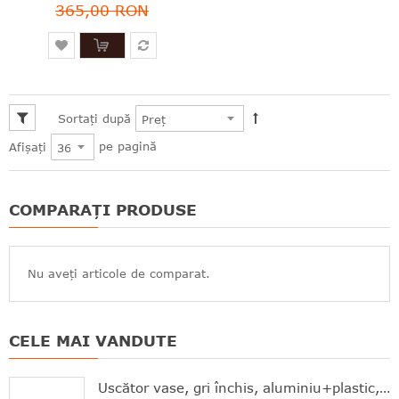
365,00 RON
Sortați după
pe pagină
Afișați
COMPARAȚI PRODUSE
Nu aveți articole de comparat.
CELE MAI VANDUTE
Uscător vase, gri închis, aluminiu+plastic, 46.3x20x12.6 cm, Brabantia - 8710755117268