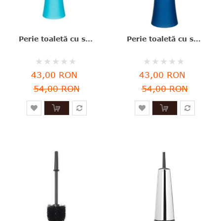
Perie toaletă cu suport, poliester, turcoaz, 38x12 cm, Five - 3560239279570
Perie toaletă cu suport, plastic, albastru, 38x12 cm, Stripe, Five - 3560239279563
Rating:
Rating:
0%
0%
43,00 RON
43,00 RON
54,00 RON
54,00 RON