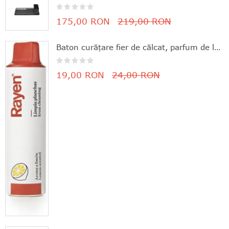
175,00 RON
219,00 RON
Baton curăţare fier de călcat, parfum de lămâie, 11.8x3 cm, Rayen - 8412955061630
19,00 RON
24,00 RON