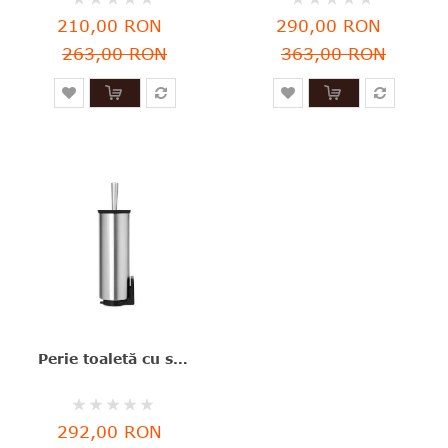
0%
0%
210,00 RON
290,00 RON
263,00 RON
363,00 RON
Perie toaletă cu suport, inox mat, 42.5x11.4x12.5 cm, Profile, Brabantia - 8710755427183
Rating:
0%
292,00 RON