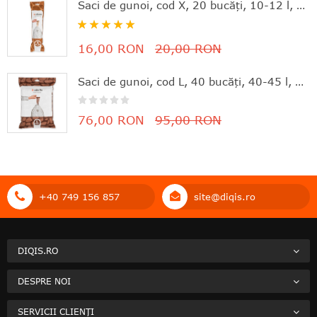
Saci de gunoi, cod X, 20 bucăţi, 10-12 l, Brabantia - 8710755116728
Rating:
100%
16,00 RON
20,00 RON
Saci de gunoi, cod L, 40 bucăţi, 40-45 l, Brabantia - 8710755138645
76,00 RON
95,00 RON
+40 749 156 857
site@diqis.ro
DIQIS.RO
DESPRE NOI
SERVICII CLIENȚI