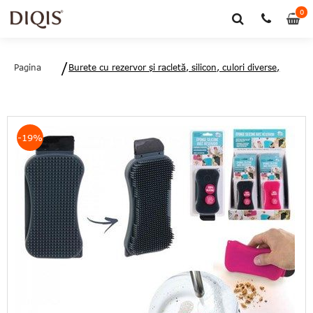
0
0
art
Pagina
Burete cu rezervor și racletă, silicon, culori diverse,
principală
16.5x7.5x2.5 cm, Je cherche une idee -
3664944122371
-19%