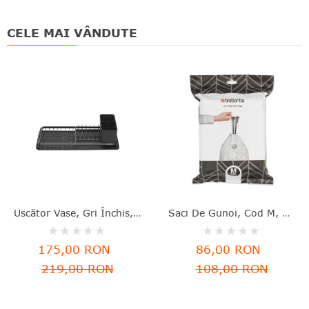
CELE MAI VÂNDUTE
Uscător Vase, Gri Închis, Aluminiu+plastic, 46.3x20x12.6 Cm, Brabantia - 8710755117268
Saci De Gunoi, Cod M, 40 Bucăţi, 60 L, Brabantia - 8710755138829
Rating:
Rating:
0%
0%
175,00 RON
86,00 RON
219,00 RON
108,00 RON