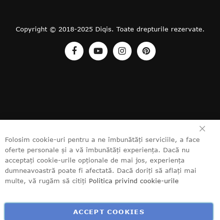
Copyright © 2018-2025 Diqis. Toate drepturile rezervate.
ÎN
Folosim cookie-uri pentru a ne îmbunătăți serviciile, a face
oferte personale și a vă îmbunătăți experiența. Dacă nu
acceptați cookie-urile opționale de mai jos, experiența
dumneavoastră poate fi afectată. Dacă doriți să aflați mai
multe, vă rugăm să citiți
Politica privind cookie-urile
ACCEPT COOKIES