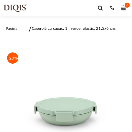
0
0
art
Pagina
Caserolă cu capac, 1l, verde, plastic, 21.5x6 cm,
principală
Make&Take, Brabantia-8710755206320
-20%