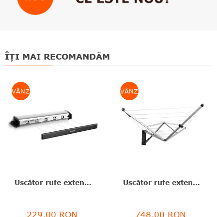
ÎȚI MAI RECOMANDĂM
VÂNZARE
VÂNZARE
Uscător rufe extensibil, inox mat, argintiu, 22 m capacitate de uscare, Brabantia - 8710755385766
Uscător rufe extensibil cu 4 braţe+husă protecţie, inox/aluminiu, gri, 24 m capacitate de uscare, WallFix, Brabantia - 8710755375842
229,00 RON
748,00 RON