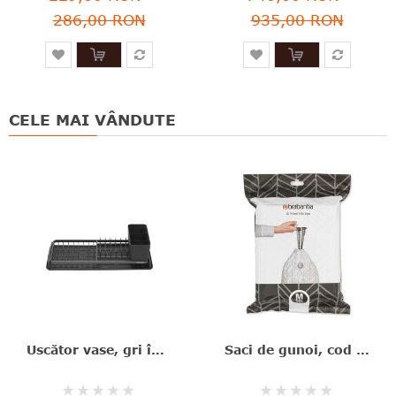
286,00 RON
935,00 RON
CELE MAI VÂNDUTE
Uscător vase, gri închis, aluminiu+plastic, 46.3x20x12.6 cm, Brabantia - 8710755117268
Saci de gunoi, cod M, 40 bucăţi, 60 l, Brabantia - 8710755138829
Rating:
Rating: