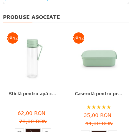
PRODUSE ASOCIATE
VÂNZARE
VÂNZARE
Sticlă pentru apă cu infuzor, verde, plastic, 0.5 l, Make&Take, Brabantia - 8710755202445
Caserolă pentru prânz,1.1l, verde, plastic, 20x13.5x5.5 cm, Make&Take, Brabantia - 8710755202605
Rating:
62,00 RON
100
100
% of
35,00 RON
78,00 RON
44,00 RON