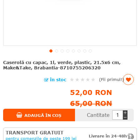
Caserolă cu capac, 1l, verde, plastic, 21.5x6 cm,
Make&Take, Brabantia-8710755206320
Rating:
în stoc
(Fii primul!)
0%
52,00 RON
65,00 RON
Cantitate
ADAUGĂ ÎN COȘ
TRANSPORT GRATUIT
Livrare în 24-48h
pentru comenzile de peste 199 lei