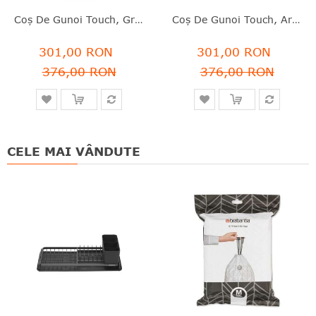
Coş De Gunoi Touch, Gri Închis, Inox, 3 L, Brabantia - 8710755364464
Coş De Gunoi Touch, Argintiu, Inox Mat, 3 L, Brabantia - 8710755363986
301,00 RON
301,00 RON
376,00 RON
376,00 RON
CELE MAI VÂNDUTE