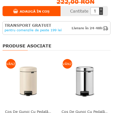
222,00 RON
Cantitate
ADAUGĂ ÎN COȘ
TRANSPORT GRATUIT
Livrare în 24-48h
pentru comenzile de peste 199 lei
PRODUSE ASOCIATE
VÂNZARE
VÂNZARE
Coş De Gunoi Cu Pedală, Bej Soft, Inox, 3 L, NewIcon, Brabantia - 8710755149887
Coş De Gunoi Cu Pedală, Argintiu, Inox, 3 L, NewIcon, Brabantia - 8710755113147