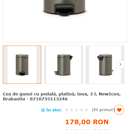
Coş de gunoi cu pedală, platină, inox, 3 l, NewIcon,
Brabantia - 8710755113246
Rating:
în stoc
(Fii primul!)
0%
178,00 RON