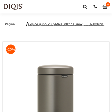
0
0
art
Pagina
Coş de gunoi cu pedală, platină, inox, 3 l, NewIcon,
principală
Brabantia - 8710755113246
-20%