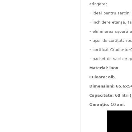
atingere;
- ideal pentru sarcin
- închidere etanșă, f
- eliminarea ușoară 
- ușor de curățat: rec
- certficat Cradle-to-
- pachet de saci de gu
Material: inox.
Culoare: alb.
Dimensiuni: 65.6x5
Capacitate: 60 litri 
Garanție: 10 ani.