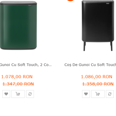
Coş De Gunoi Cu Soft Touch, 2 Compartimente, Verde Închis, Inox, 2x30 L, Bo Touch, Brabantia - 8710755304224
1.078,00 RON
1.086,00 RON
1.347,00 RON
1.358,00 RON