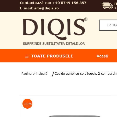
Contactează-ne:
+40 0749 156 857
E-mail:
site@diqis.ro
TOATE PRODUSELE
Acasă
Pagina principală
Coş de gunoi cu soft touch, 2 comparti
-20%