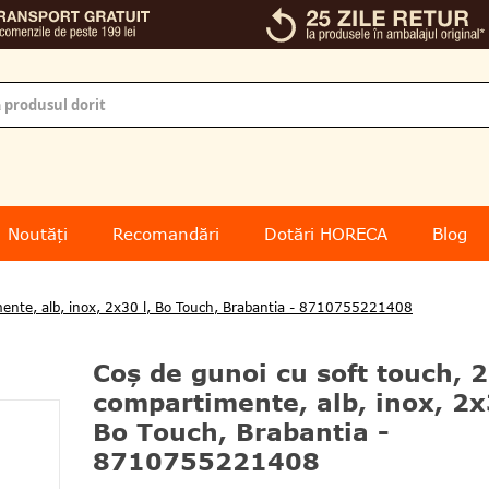
Noutăți
Recomandări
Dotări HORECA
Blog
mente, alb, inox, 2x30 l, Bo Touch, Brabantia - 8710755221408
Coş de gunoi cu soft touch, 2
compartimente, alb, inox, 2x
Bo Touch, Brabantia -
8710755221408