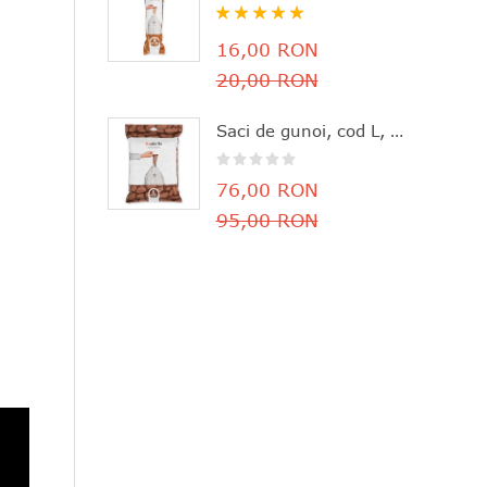
Rating:
100%
16,00 RON
20,00 RON
Saci de gunoi, cod L, 40 bucăţi, 40-45 l, Brabantia - 8710755138645
76,00 RON
95,00 RON