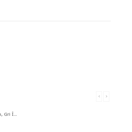
‹
›
Coş De Gunoi Cu Soft Touch, Gri Închis, Inox, 60 L, Bo Touch, Brabantia - 8710755223068