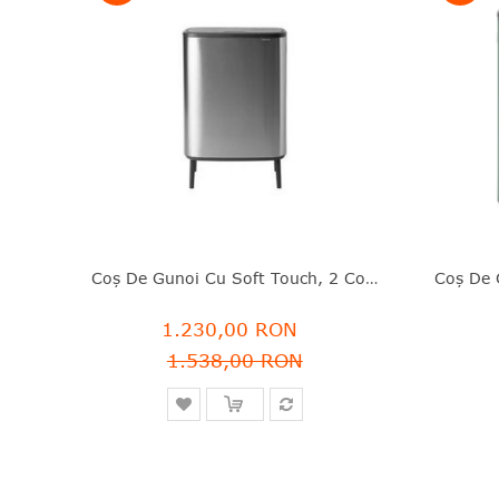
Coş De Gunoi Cu Soft Touch, 2 Compartimente, Gri, Fingerproof, Inox, 2x30 L, Bo Touch, Brabantia - 8710755130649
1.230,00 RON
1.538,00 RON