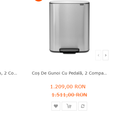
‹
›
Coş De Gunoi Cu Soft Touch, 2 Compartimente, Negru Mat, Inox, 2x30 L, Bo Touch, Brabantia - 8710755130625
Coş De Gunoi Cu Pedală, 2 Compartimente, Argintiu, Inox Mat, 2x30 L, Bo, Brabantia - 8710755211461
1.209,00 RON
1.511,00 RON