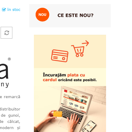
în stoc
se remarcă
stribuitor
 de gunoi,
e călcat,
modern și