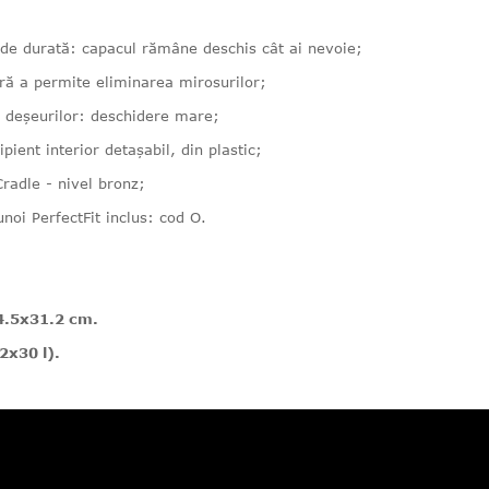
i de durată: capacul rămâne deschis cât ai nevoie;
ără a permite eliminarea mirosurilor;
a deșeurilor: deschidere mare;
ipient interior detașabil, din plastic;
Cradle - nivel bronz;
noi PerfectFit inclus: cod O.
4.5x31.2 cm.
(2x30 l).