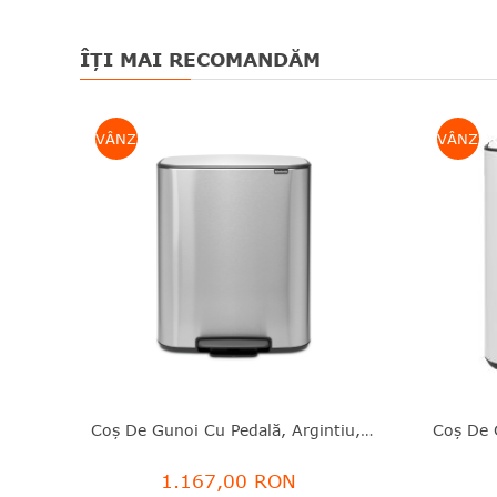
ÎȚI MAI RECOMANDĂM
VÂNZARE
VÂNZAR
Coş De Gunoi Cu Pedală, Argintiu, Inox Mat, 60 L, Bo, Brabantia - 8710755211324
1.167,00 RON