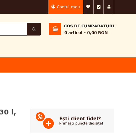
Contul meu
Lista Mea de dorin
Finalizează 
Intră în
COȘ DE CUMPĂRĂTURI
0
articol
0,00 RON
30 l,