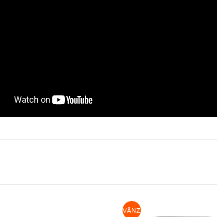
E
VÂNZARE