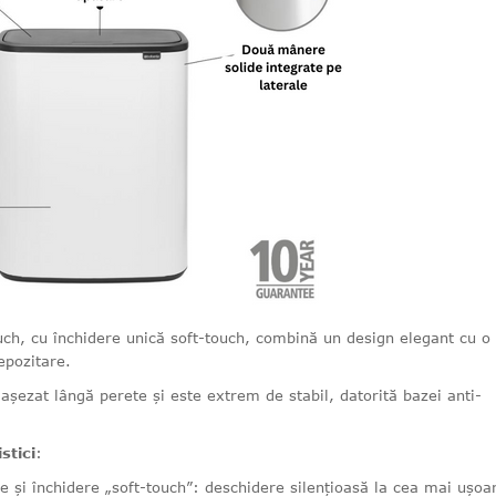
ch, cu închidere unică soft-touch, combină un design elegant cu o
epozitare.
așezat lângă perete și este extrem de stabil, datorită bazei anti-
stici
:
e și închidere „soft-touch”: deschidere silențioasă la cea mai ușoa