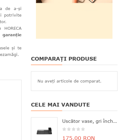
ea de a-și
i potrivite
tor.
din HORECA
de
garanție
sele și te
 dezamăgi.
COMPARAȚI PRODUSE
Nu aveți articole de comparat.
CELE MAI VANDUTE
Uscător vase, gri închis, aluminiu+plastic, 46.3x20x12.6 cm, Brabantia - 8710755117268
175,00 RON