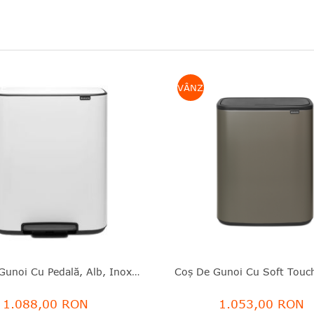
E
VÂNZARE
Coş De Gunoi Cu Pedală, Alb, Inox, 60 L, Bo, Brabantia - 8710755211300
1.088,00 RON
1.053,00 RON