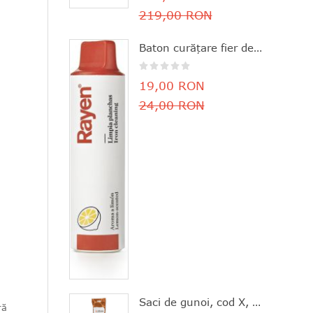
219,00 RON
Baton curăţare fier de călcat, parfum de lămâie, 11.8x3 cm, Rayen - 8412955061630
19,00 RON
24,00 RON
Saci de gunoi, cod X, 20 bucăţi, 10-12 l, Brabantia - 8710755116728
ră