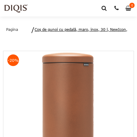
0
0
art
Pagina
Coş de gunoi cu pedală, maro, inox, 30 l, NewIcon,
principală
Brabantia - 8710755304569
-20%