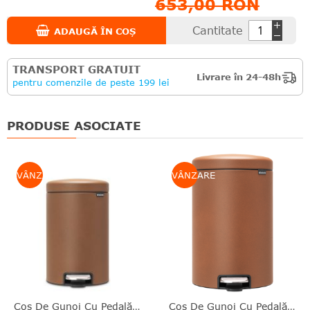
653,00 RON
Cantitate
ADAUGĂ ÎN COȘ
TRANSPORT GRATUIT
Livrare în 24-48h
pentru comenzile de peste 199 lei
PRODUSE ASOCIATE
VÂNZARE
VÂNZARE
Coş De Gunoi Cu Pedală, Maro, Inox, 12 L, NewIcon, Brabantia - 8710755304521
Coş De Gunoi Cu Pedală, Maro, Inox, 20 L, NewIcon, Brabantia - 8710755304545