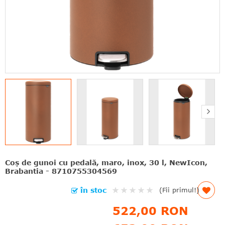
Coş de gunoi cu pedală, maro, inox, 30 l, NewIcon,
Brabantia - 8710755304569
Rating:
în stoc
(Fii primul!)
0%
522,00 RON