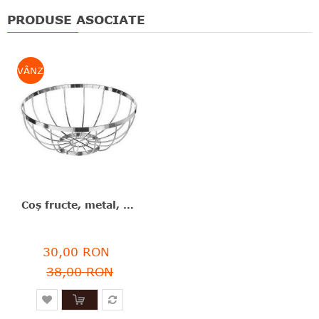
PRODUSE ASOCIATE
VÂNZARE
Coş fructe, metal, argintiu, 31x13 cm, Secret de Gourmet - 3560239374206
30,00 RON
38,00 RON