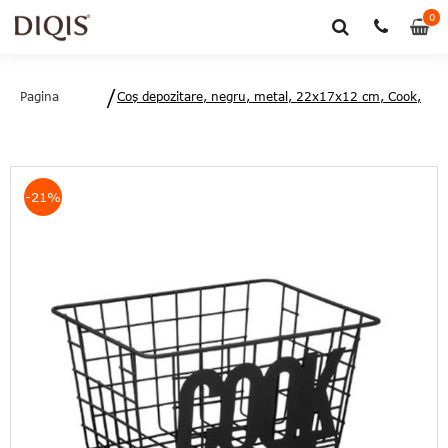
0
0
art
Pagina
Coş depozitare, negru, metal, 22x17x12 cm, Cook,
principală
Five - 3560238691878
-21%