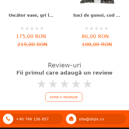
Uscător vase, gri închis, aluminiu+plastic, 46.3x20x12.6 cm, Brabantia - 8710755117268
Saci de gunoi, cod M, 40 bucăţi, 60 l, Brabantia - 8710755138829
Rating:
Rating:
0%
0%
175,00 RON
86,00 RON
219,00 RON
108,00 RON
Review-uri
Fii primul care adaugă un review
0%
SCRIE O RECENZIE
+40 749 156 857
site@diqis.ro