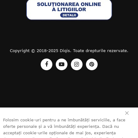
Copyright © 2018-2025 Diqis. Toate drepturile rezervate.
ÎN
Folosim cookie-uri pentru a ne îmbunătăți serviciile, a face
oferte personale și a vă îmbunătăți experiența. Dacă nu
acceptați cookie-urile opționale de mai jos, experiența