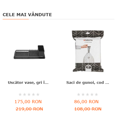
CELE MAI VÂNDUTE
Uscător vase, gri închis, aluminiu+plastic, 46.3x20x12.6 cm, Brabantia - 8710755117268
Saci de gunoi, cod M, 40 bucăţi, 60 l, Brabantia - 8710755138829
Rating:
Rating:
0%
0%
175,00 RON
86,00 RON
219,00 RON
108,00 RON