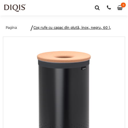
0
0
art
Pagina
Coş rufe cu capac din plută, inox, negru, 60 l,
principală
Brabantia - 8710755120022