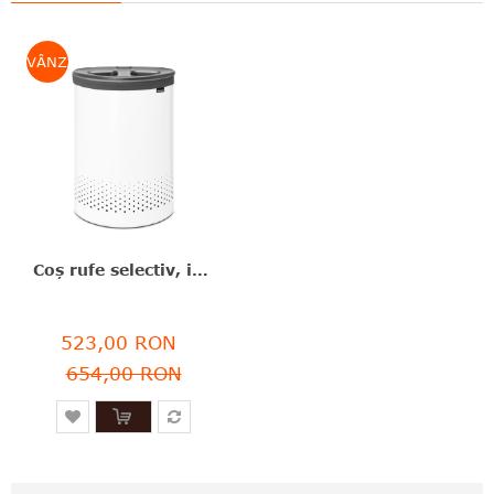
VÂNZARE
Coş rufe selectiv, inox, alb, 55 l, Brabantia - 8710755304903
523,00 RON
654,00 RON