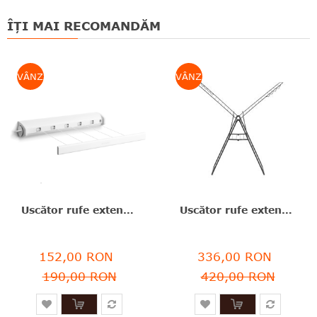
ÎȚI MAI RECOMANDĂM
VÂNZARE
VÂNZARE
Uscător rufe extensibil, plastic, alb, 22 m capacitate de uscare, Brabantia - 8710755385728
Uscător rufe extensibil, inox, negru mat, 25 m capacitate de uscare, Brabantia - 8710755403460
152,00 RON
336,00 RON
190,00 RON
420,00 RON