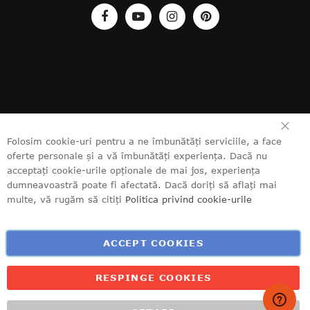
ÎN
Folosim cookie-uri pentru a ne îmbunătăți serviciile, a face
oferte personale și a vă îmbunătăți experiența. Dacă nu
acceptați cookie-urile opționale de mai jos, experiența
dumneavoastră poate fi afectată. Dacă doriți să aflați mai
multe, vă rugăm să citiți
Politica privind cookie-urile
ACCEPT COOKIES
RESPINGE COOKIES