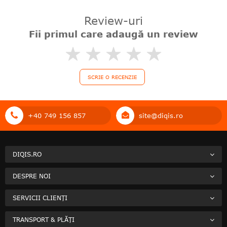
Review-uri
Fii primul care adaugă un review
0%
SCRIE O RECENZIE
+40 749 156 857
site@diqis.ro
DIQIS.RO
DESPRE NOI
SERVICII CLIENȚI
TRANSPORT & PLĂȚI