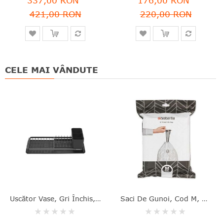
337,00 RON
176,00 RON
421,00 RON
220,00 RON
CELE MAI VÂNDUTE
Uscător Vase, Gri Închis, Aluminiu+plastic, 46.3x20x12.6 Cm, Brabantia - 8710755117268
Saci De Gunoi, Cod M, 40 Bucăţi, 60 L, Brabantia - 8710755138829
Rating:
Rating: