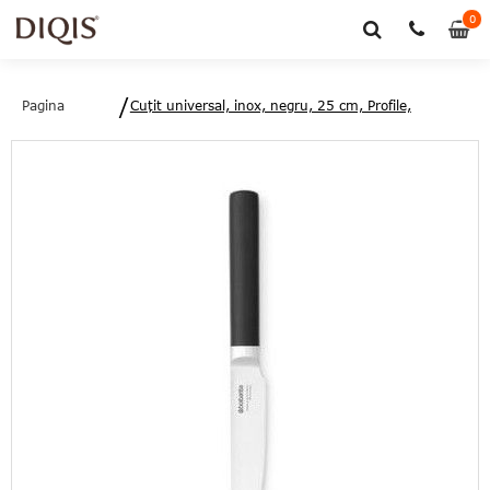
0
0
art
Pagina
Cuțit universal, inox, negru, 25 cm, Profile,
principală
Brabantia - 8710755250781