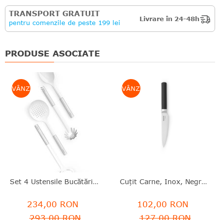
TRANSPORT GRATUIT
Livrare în 24-48h
pentru comenzile de peste 199 lei
PRODUSE ASOCIATE
VÂNZARE
VÂNZARE
Set 4 Ustensile Bucătărie, Inox, Alb, Profile, Brabantia - 8710755260148
Cuţit Carne, Inox, Negru, 30 Cm, Profile, Brabantia - 8710755250385
234,00 RON
102,00 RON
293,00 RON
127,00 RON