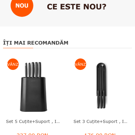
ÎȚI MAI RECOMANDĂM
VÂNZARE
VÂNZARE
Set 5 Cuţite+suport , Inox+plastic, Negru, 33.5x18.9x8.9 Cm, Tasty Plus, Brabantia - 8710755123061
Set 3 Cuţite+suport , Inox+plastic, Negru, 35.5x9x6.3 Cm, Tasty Plus, Brabantia - 8710755123023