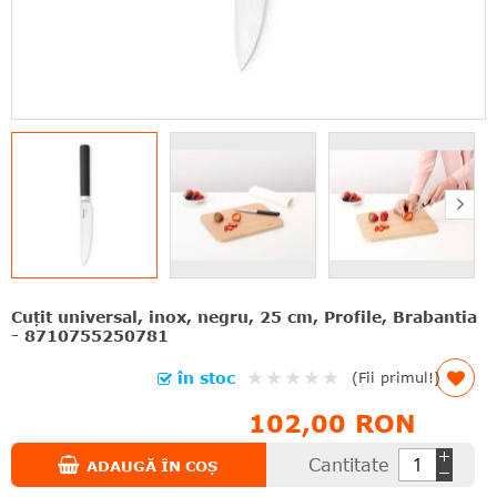
Cuțit universal, inox, negru, 25 cm, Profile, Brabantia
- 8710755250781
Rating:
în stoc
(Fii primul!)
0%
102,00 RON
Cantitate
ADAUGĂ ÎN COȘ