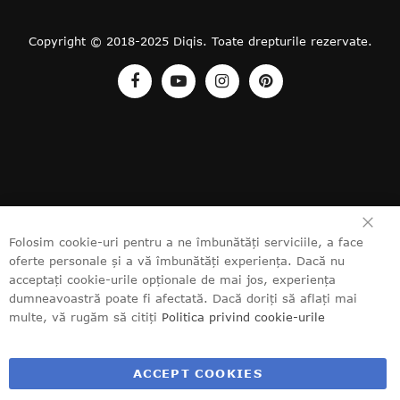
Copyright © 2018-2025 Diqis. Toate drepturile rezervate.
CL
Folosim cookie-uri pentru a ne îmbunătăți serviciile, a face
oferte personale și a vă îmbunătăți experiența. Dacă nu
acceptați cookie-urile opționale de mai jos, experiența
dumneavoastră poate fi afectată. Dacă doriți să aflați mai
multe, vă rugăm să citiți
Politica privind cookie-urile
ACCEPT COOKIES