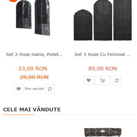
Set 2 Huse Haine, Polietilenă, Negru, 100x60 Cm/135x60 Cm, Five - 3560238578698
Set 3 Huse Cu Fermoar Pentru Haine, Negru, PEVA, 150/135/100x60 Cm, Brabantia - 8710755149580
23,00 RON
89,00 RON
29,00 RON
Stoc epuizat
CELE MAI VÂNDUTE