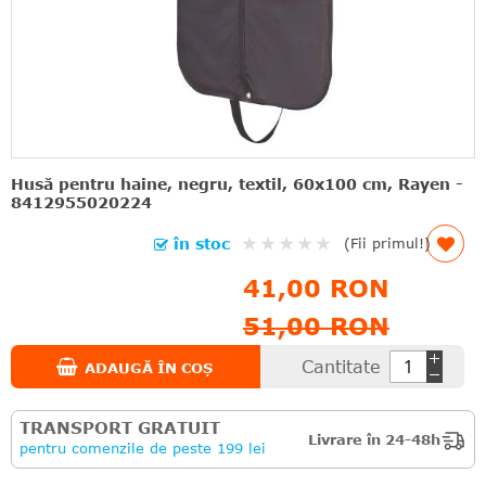
Husă pentru haine, negru, textil, 60x100 cm, Rayen -
8412955020224
Rating:
în stoc
(Fii primul!)
0%
41,00 RON
51,00 RON
Cantitate
ADAUGĂ ÎN COȘ
TRANSPORT GRATUIT
Livrare în 24-48h
pentru comenzile de peste 199 lei