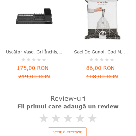
Uscător Vase, Gri Închis, Aluminiu+plastic, 46.3x20x12.6 Cm, Brabantia - 8710755117268
Saci De Gunoi, Cod M, 40 Bucăţi, 60 L, Brabantia - 8710755138829
Rating:
Rating:
0%
0%
175,00 RON
86,00 RON
219,00 RON
108,00 RON
Review-uri
Fii primul care adaugă un review
0%
SCRIE O RECENZIE