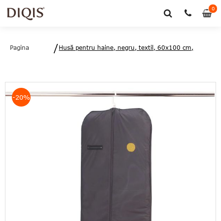
0
0
art
Pagina
Husă pentru haine, negru, textil, 60x100 cm,
principală
Rayen - 8412955020224
-20%