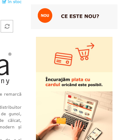
în stoc
se remarcă
stribuitor
 de gunoi,
e călcat,
modern și