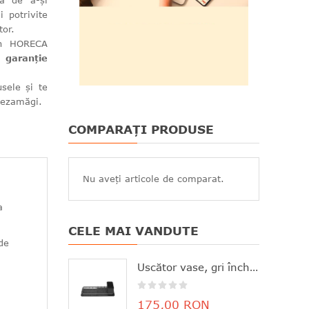
ea de a-și
i potrivite
tor.
din HORECA
de
garanție
sele și te
 dezamăgi.
COMPARAȚI PRODUSE
Nu aveți articole de comparat.
a
CELE MAI VANDUTE
de
Uscător vase, gri închis, aluminiu+plastic, 46.3x20x12.6 cm, Brabantia - 8710755117268
175,00 RON