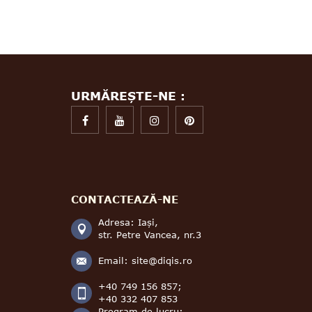
URMĂREȘTE-NE :
CONTACTEAZĂ-NE
Adresa: Iași,
str. Petre Vancea, nr.3
Email:
site@diqis.ro
+40 749 156 857;
+40 332 407 853
Program de lucru: