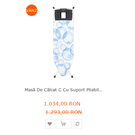
VÂNZARE
Masă De Călcat C Cu Suport Pliabil Pt Stația De Aburi,124x45 Cm, Bubbles Perfect Flow, Brabantia - 8710755103445
1.034,00 RON
1.293,00 RON