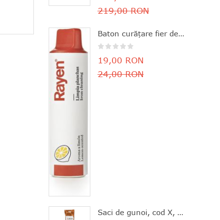
219,00 RON
Baton curăţare fier de călcat, parfum de lămâie, 11.8x3 cm, Rayen - 8412955061630
19,00 RON
24,00 RON
Saci de gunoi, cod X, 20 bucăţi, 10-12 l, Brabantia - 8710755116728