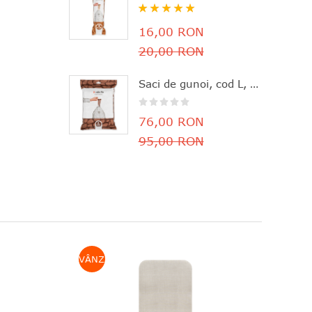
Rating:
100%
16,00 RON
20,00 RON
Saci de gunoi, cod L, 40 bucăţi, 40-45 l, Brabantia - 8710755138645
76,00 RON
95,00 RON
VÂNZARE