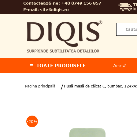
Contactează-ne:
+40 0749 156 857
E-mail:
site@diqis.ro
TOATE PRODUSELE
Acasă
Pagina principală
Husă masă de călcat C, bumbac, 124x4
-20%