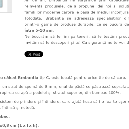
An de an, Brabantia ne surprinde prin capacitat
reinventa produsele, de a propune idei noi și soluți
familiilor moderne cărora le pasă de mediul înconjură
Totodată, Brabantia se adresează specialiștilor 
printr-o gamă de produse durabile, ce se bucură 
între 5-10 ani.
Ne bucurăm să le fim parteneri, să le testăm produ
invităm să le descoperi și tu! Cu siguranță nu te vor
e călcat Brabantia
tip C, este ideală pentru orice tip de călcare.
i: un strat de spumă de 8 mm, unul de pâslă ce păstrează suprafaț
tropirea cu apă a podelei și stratul superior, din bumbac 100%.
sistem de prindere și întindere, care ajută husa să fie foarte ușor 
 întinsă și netedă.
mbac.
0,8 cm (L x l x h).