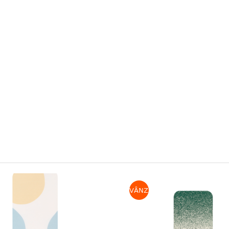
E
VÂNZARE