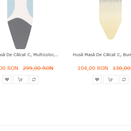
Husă Masă De Călcat C, Multicolor, Bumbac, 124x45 Cm, Perfect Flow, Spring Bubbles, Brabantia - 8710755131585
00 RON
299,00 RON
104,00 RON
130,0