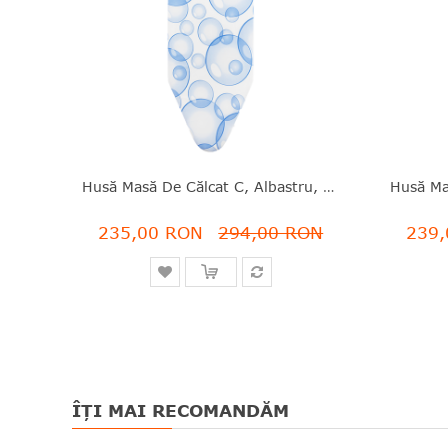
Husă Masă De Călcat C, Albastru, Bumbac, 124x45 Cm, Perfect Flow, Brabantia - 8710755100703
235,00 RON
294,00 RON
239,
ÎȚI MAI RECOMANDĂM