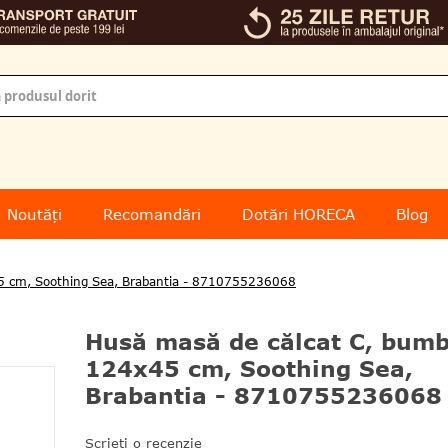
Noutăți
Recomandări
Dotări HORECA
Blog
5 cm, Soothing Sea, Brabantia - 8710755236068
Husă masă de călcat C, bumb
124x45 cm, Soothing Sea,
Brabantia - 8710755236068
Scrieți o recenzie