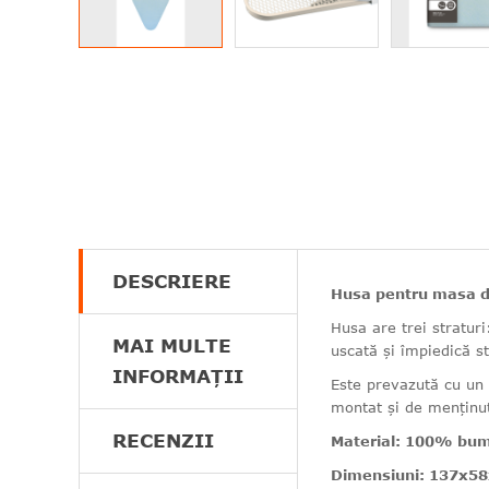
DESCRIERE
Husa pentru masa d
Husa are trei stratur
MAI MULTE
uscată și împiedică s
INFORMAȚII
Este prevazută cu un 
montat și de menținut
RECENZII
Material: 100% bu
Dimensiuni: 137x58x