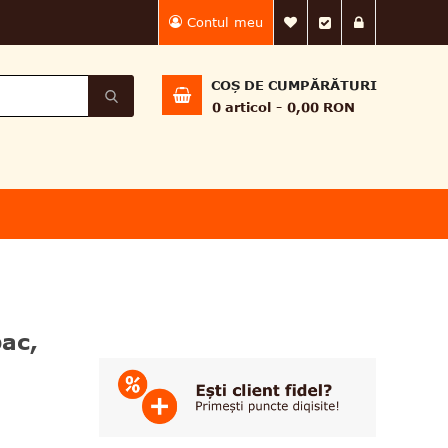
Contul meu
Lista Mea de dorin
Finalizează 
Intră în
COȘ DE CUMPĂRĂTURI
0
articol
0,00 RON
ac,