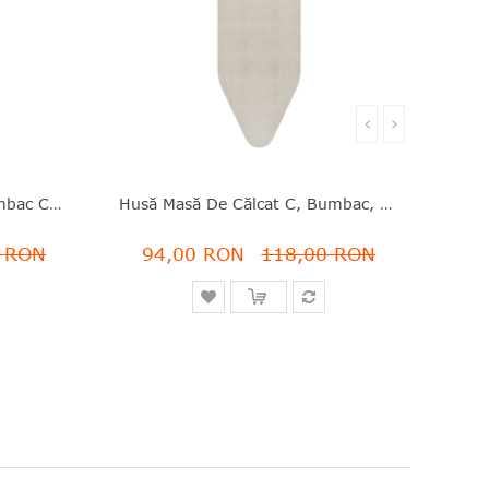
‹
›
Husă Masă De Călcat C, Bumbac Certificat Fairtrade, 124x45 Cm, Brabantia - 8710755242182
Husă Masă De Călcat C, Bumbac, 124x45 Cm, Denim Grey, Brabantia - 8710755236242
0 RON
94,00 RON
118,00 RON