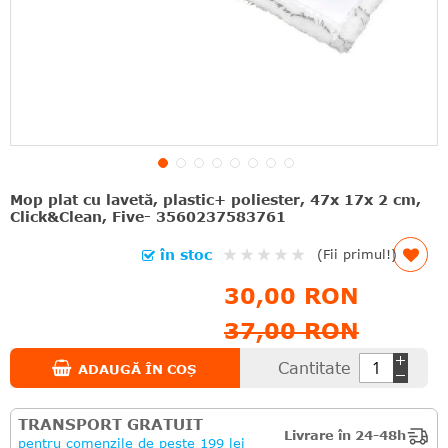
Mop plat cu lavetă, plastic+ poliester, 47x 17x 2 cm,
Click&Clean, Five- 3560237583761
Rating:
în stoc
(Fii primul!)
0%
30,00 RON
37,00 RON
Cantitate
ADAUGĂ ÎN COȘ
TRANSPORT GRATUIT
Livrare în 24-48h
pentru comenzile de peste 199 lei