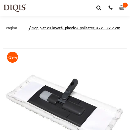
0
0
art
Pagina
Mop plat cu lavetă, plastic+ poliester, 47x 17x 2 cm,
principală
Click&Clean, Five- 3560237583761
-19%