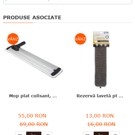
PRODUSE ASOCIATE
VÂNZARE
VÂNZARE
Mop plat culisant, aluminiu+poliester, 13,5x51x6 cm, Click&Clean, Five - 3560237583747
Rezervă lavetă pt mop plat culisant, poliester, 50x11x1 cm, Click&Clean, Five - 3560237583754
55,00 RON
13,00 RON
69,00 RON
16,00 RON