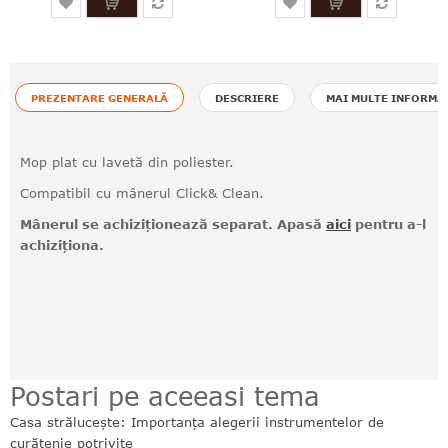
PREZENTARE GENERALĂ
DESCRIERE
MAI MULTE INFORMA
Mop plat cu lavetă din poliester.
Compatibil cu mânerul Click& Clean.
Mânerul se achiziționează separat. Apasă
aici
pentru a-l
achiziționa.
Postari pe aceeasi tema
Casa strălucește: Importanța alegerii instrumentelor de
curățenie potrivite