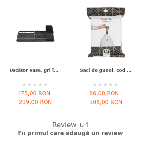
Uscător vase, gri închis, aluminiu+plastic, 46.3x20x12.6 cm, Brabantia - 8710755117268
Saci de gunoi, cod M, 40 bucăţi, 60 l, Brabantia - 8710755138829
Rating:
Rating:
0%
0%
175,00 RON
86,00 RON
219,00 RON
108,00 RON
Review-uri
Fii primul care adaugă un review