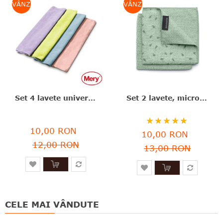
VÂNZARE
VÂNZARE
Set 4 lavete universale, culori asortate, microfibră, 38x36 cm, Mery - 8411287009532
Set 2 lavete, microfibră, verde jad, 30x30 cm, SinkSide, Brabantia - 8710755216282
Rating:
10,00 RON
100
100
% of
10,00 RON
12,00 RON
13,00 RON
CELE MAI VÂNDUTE