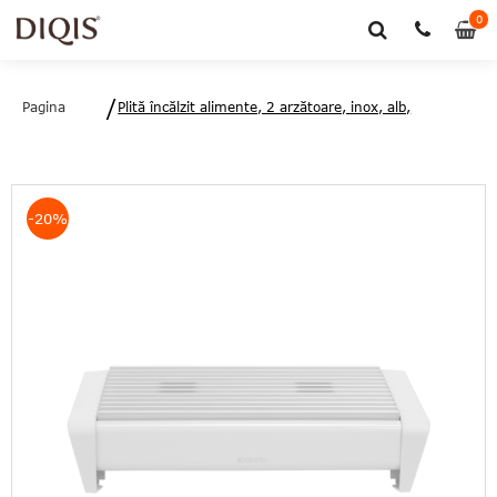
0
0
art
Pagina
Plită încălzit alimente, 2 arzătoare, inox, alb,
principală
35.7x18.8x8 cm, Brabantia - 8710755477164
-20%