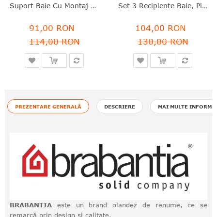
Suport Baie Cu Montaj Pe Bara De Duş, Plastic, Alb, 7.5x24.4x13.3 Cm, ReNew, Brabantia - 8710755280764
Set 3 Recipiente Baie, Plastic, Negru, 15.2x7.6x11.4 Cm, ReNew, Brabantia - 8710755281303
91,00 RON
104,00 RON
114,00 RON
130,00 RON
PREZENTARE GENERALĂ
DESCRIERE
MAI MULTE INFORMA
BRABANTIA
este un brand olandez de renume, ce se
remarcă prin design și calitate.