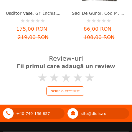
Uscător Vase, Gri Închis, Aluminiu+plastic, 46.3x20x12.6 Cm, Brabantia - 8710755117268
Saci De Gunoi, Cod M, 40 Bucăţi, 60 L, Brabantia - 8710755138829
Rating:
Rating:
0%
0%
175,00 RON
86,00 RON
219,00 RON
108,00 RON
Review-uri
Fii primul care adaugă un review
0%
SCRIE O RECENZIE
+40 749 156 857
site@diqis.ro