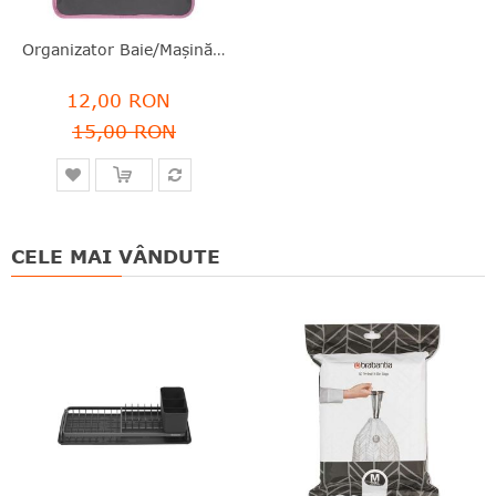
Organizator Baie/maşină, Culori Asortate, Textil, 36x52 Cm, Tom Et Ses Amis - 3561869910437
12,00 RON
15,00 RON
CELE MAI VÂNDUTE