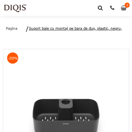
0
0
art
Pagina
Suport baie cu montaj pe bara de duş, plastic, negru,
principală
7.5x24.4x13.3 cm, ReNew, Brabantia -
8710755280740
-20%