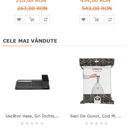
210,00 RON
434,00 RON
263,00 RON
543,00 RON
CELE MAI VÂNDUTE
Uscător Vase, Gri Închis, Aluminiu+plastic, 46.3x20x12.6 Cm, Brabantia - 8710755117268
Saci De Gunoi, Cod M, 40 Bucăţi, 60 L, Brabantia - 8710755138829
Rating:
Rating: