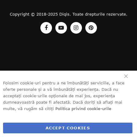
Copyright © 2018-2025 Diqis. Toate drepturile rezervate.
CL
Folosim cookie-uri pentru a ne îmbunătăți serviciile, a face
oferte personale și a vă îmbunătăți experiența. Dacă nu
acceptați cookie-urile opționale de mai jos, experiența
dumneavoastră poate fi afectată. Dacă doriți să aflați mai
multe, vă rugăm să citiți
Politica privind cookie-urile
ACCEPT COOKIES