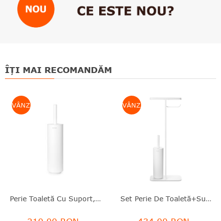
ÎȚI MAI RECOMANDĂM
VÂNZARE
VÂNZARE
Perie Toaletă Cu Suport, Inox Ranforsat Cu Minerale/silicon, Alb, 42x9.5x11 Cm, MindSet, Brabantia - 8710755303029
Set Perie De Toaletă+suport Hârtie Igienică+poliță Depozitare, Inox Ranforsat Cu Minerale, Alb, 75.5x12.5x29 Cm, MindSet, Brabantia - 8710755303883