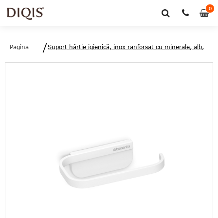
0
0
art
Pagina
Suport hârtie igienică, inox ranforsat cu minerale, alb,
principală
4.2x8.6x14 cm, MindSet, Brabantia - 8710755303104