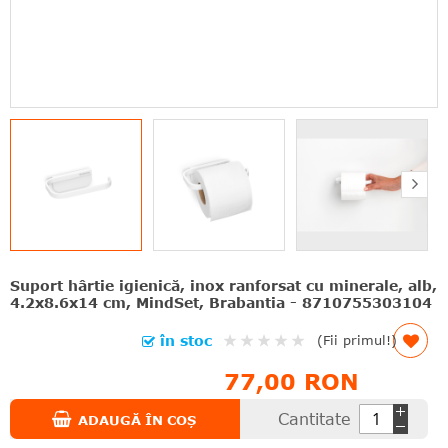
Suport hârtie igienică, inox ranforsat cu minerale, alb,
4.2x8.6x14 cm, MindSet, Brabantia - 8710755303104
Rating:
în stoc
(Fii primul!)
0%
77,00 RON
Cantitate
ADAUGĂ ÎN COȘ