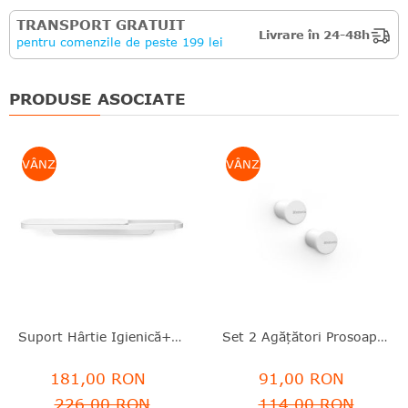
TRANSPORT GRATUIT
Livrare în 24-48h
pentru comenzile de peste 199 lei
PRODUSE ASOCIATE
VÂNZARE
VÂNZARE
Suport Hârtie Igienică+poliță Depozitare, Inox Ranforsat Cu Minerale, Alb, 4.5x9x42.1 Cm, MindSet, Brabantia -8710755303142
Set 2 Agățători Prosoape, Aluminiu, Alb, 2.1x2.3x2.1 Cm, MindSet, Brabantia - 8710755303425
181,00 RON
91,00 RON
226,00 RON
114,00 RON