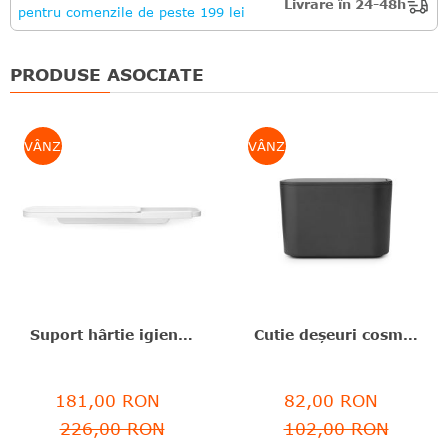
Livrare în 24-48h
pentru comenzile de peste 199 lei
PRODUSE ASOCIATE
VÂNZARE
VÂNZARE
Suport hârtie igienică+poliță depozitare, inox ranforsat cu minerale, alb, 4.5x9x42.1 cm, MindSet, Brabantia -8710755303142
Cutie deșeuri cosmetice, plastic, negru, 9.9x8.6x15 cm, MindSet, Brabantia - 8710755303364
181,00 RON
82,00 RON
226,00 RON
102,00 RON