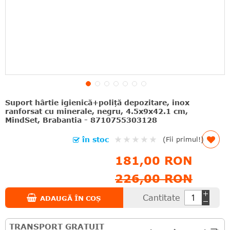
Suport hârtie igienică+poliță depozitare, inox
ranforsat cu minerale, negru, 4.5x9x42.1 cm,
MindSet, Brabantia - 8710755303128
Rating:
în stoc
(Fii primul!)
0%
181,00 RON
226,00 RON
Cantitate
ADAUGĂ ÎN COȘ
TRANSPORT GRATUIT