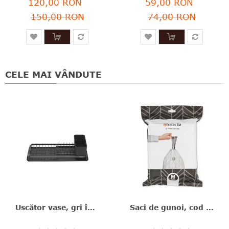
120,00 RON
59,00 RON
150,00 RON
74,00 RON
CELE MAI VÂNDUTE
Uscător vase, gri închis, aluminiu+plastic, 46.3x20x12.6 cm, Brabantia - 8710755117268
Saci de gunoi, cod M, 40 bucăţi, 60 l, Brabantia - 8710755138829
Rating:
Rating: