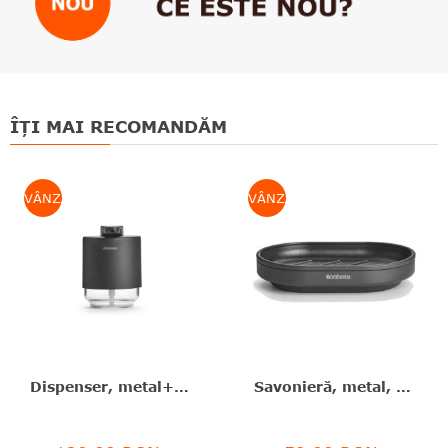
ÎȚI MAI RECOMANDĂM
VÂNZARE
VÂNZARE
Dispenser, metal+sticlă, negru, 200 ml, MindSet, Brabantia - 8710755303203
Savonieră, metal, negru, 12x8x2.5 cm, MindSet, Brabantia - 8710755303326