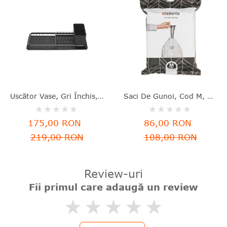
Uscător Vase, Gri Închis, Aluminiu+plastic, 46.3x20x12.6 Cm, Brabantia - 8710755117268
Saci De Gunoi, Cod M, 40 Bucăţi, 60 L, Brabantia - 8710755138829
Rating:
Rating:
0%
0%
175,00 RON
86,00 RON
219,00 RON
108,00 RON
Review-uri
Fii primul care adaugă un review
0%