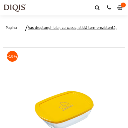
0
0
art
Pagina
Vas dreptunghiular, cu capac, sticlă termorezistentă,
principală
1.2 l, 18x13x6 cm, Cook&Store, Pyrex -
3426470297608
-19%