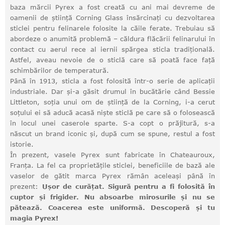
baza mărcii Pyrex a fost creată cu ani mai devreme de
oamenii de știință Corning Glass însărcinați cu dezvoltarea
sticlei pentru felinarele folosite la căile ferate. Trebuiau să
abordeze o anumită problemă – căldura flăcării felinarului în
contact cu aerul rece al iernii spărgea sticla tradițională.
Astfel, aveau nevoie de o sticlă care să poată face față
schimbărilor de temperatură.
Până în 1913, sticla a fost folosită într-o serie de aplicații
industriale. Dar și-a găsit drumul în bucătărie când Bessie
Littleton, soția unui om de știință de la Corning, i-a cerut
soțului ei să aducă acasă niște sticlă pe care să o folosească
în locul unei caserole sparte. S-a copt o prăjitură, s-a
născut un brand iconic și, după cum se spune, restul a fost
istorie.
În prezent, vasele Pyrex sunt fabricate în Chateauroux,
Franța. La fel ca proprietățile sticlei, beneficiile de bază ale
vaselor de gătit marca Pyrex rămân aceleași până în
prezent:
Ușor de curățat. Sigură pentru a fi folosită în
cuptor și frigider. Nu absoarbe mirosurile și nu se
pătează. Coacerea este uniformă. Descoperă și tu
magia Pyrex!