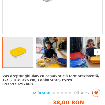
Vas dreptunghiular, cu capac, sticlă termorezistentă,
1.2 l, 18x13x6 cm, Cook&Store, Pyrex -
3426470297608
Rating:
în stoc
(Fii primul!)
0%
38,00 RON