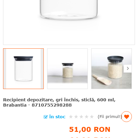
Recipient depozitare, gri închis, sticlă, 600 ml,
Brabantia - 8710755298288
Rating:
în stoc
(Fii primul!)
0%
51,00 RON