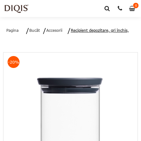
0
0
art
Pagina
Bucătărie
Accesorii
Recipient depozitare, gri închis,
principală
bucătărie
sticlă, 600 ml, Brabantia -
8710755298288
-20%