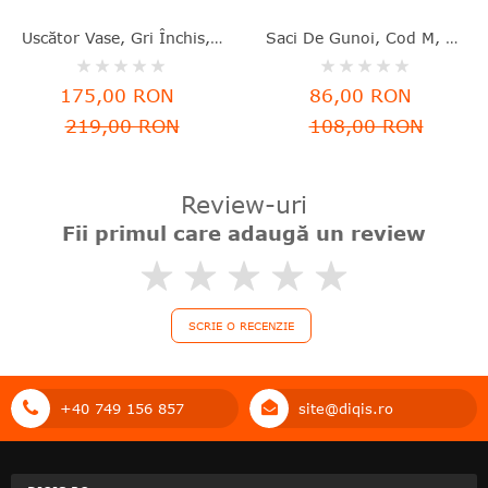
Uscător Vase, Gri Închis, Aluminiu+plastic, 46.3x20x12.6 Cm, Brabantia - 8710755117268
Saci De Gunoi, Cod M, 40 Bucăţi, 60 L, Brabantia - 8710755138829
Rating:
Rating:
0%
0%
175,00 RON
86,00 RON
219,00 RON
108,00 RON
Review-uri
Fii primul care adaugă un review
0%
SCRIE O RECENZIE
+40 749 156 857
site@diqis.ro