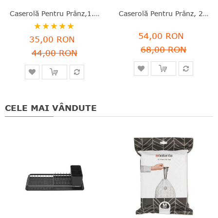
Caserolă Pentru Prânz,1.1l, Verde, Plastic, 20x13.5x5.5 Cm, Make&Take, Brabantia - 8710755202605
Caserolă Pentru Prânz, 2 L, Verde, Plastic, 25.5x16.7x6 Cm, Make&Take, Brabantia - 8710755203145
Rating:
54,00 RON
100
100
% of
35,00 RON
68,00 RON
44,00 RON
CELE MAI VÂNDUTE